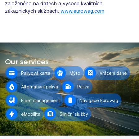
založeného na datech a vysoce kvalitních
zákaznických službách.
www.eurowag.com
Our services
Palivová karta
Mýto
Vrácení daně
Alternativní paliva
Paliva
Fleet management
Navigace Eurowag
eMobilita
Silniční služby