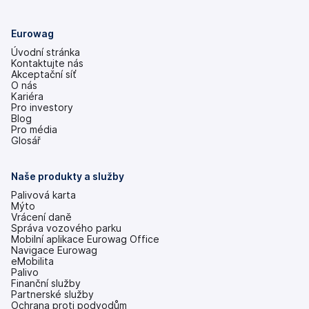
Eurowag
Úvodní stránka
Kontaktujte nás
Akceptační síť
O nás
Kariéra
Pro investory
(se
Blog
v
Pro média
nových
Glosář
záložkách)
Naše produkty a služby
Palivová karta
Mýto
Vrácení daně
Správa vozového parku
Mobilní aplikace Eurowag Office
Navigace Eurowag
eMobilita
Palivo
Finanční služby
Partnerské služby
Ochrana proti podvodům