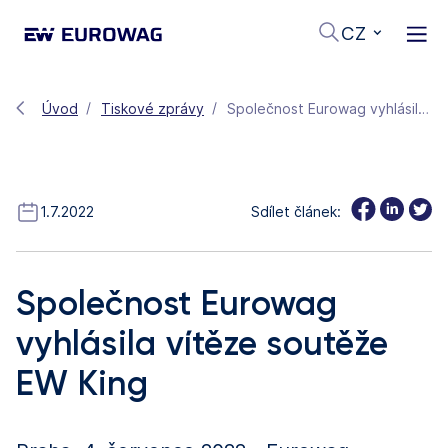
CZ
Úvod
Tiskové zprávy
Společnost Eurowag vyhlásila vítěze soutěže EW King
1.7.2022
Sdílet článek:
Společnost Eurowag
vyhlásila vítěze soutěže
EW King