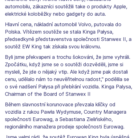
automobilu, zákazníci soutěžili take o produkty Apple,
elektrické koloběžky nebo gadgety do auta.
Hlavní cena, nákladní automobil Volvo, putovala do
Polska. Vítězem soutěže se stala Kinga Pałysa,
předsedkyně představenstva společnosti Stanwex II, a
soutěž EW King tak získala svou královnu.
Byli jsme překvapeni a trochu šokováni, že jsme vyhráli.
Zpočátku, když jsme se o soutěži dozvěděli, jsme si
mysleli, že jde o nějaký vtip. Ale když jsme pak dostali
cenu, udělalo nám to neuvěřitelnou radost," podělila se
o své nadšení Pałysa při přebírání vozidla. Kinga Palysa,
Chairman of the Board of Stanwex II
Během slavnostní korunovace převzala klíčky od
vozidla z rukou Pawła Wydymuse, Country Managera
společnosti Eurowag, a Sebastiana Zielińského,
regionálního manažera prodeje společnosti Eurowag.
Jsme velmi rádi, že soutěž Eurowag King byla úspěšná,