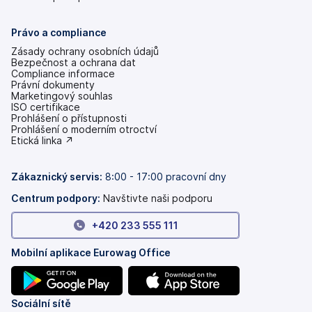
Právo a compliance
Zásady ochrany osobních údajů
Bezpečnost a ochrana dat
Compliance informace
Právní dokumenty
Marketingový souhlas
ISO certifikace
Prohlášení o přístupnosti
(se
Prohlášení o moderním otroctví
v
(se
Etická linka ↗
nových
v
záložkách)
nových
záložkách)
Zákaznický servis:
8:00 - 17:00 pracovní dny
Centrum podpory:
Navštivte naši podporu
+420 233 555 111
Mobilní aplikace Eurowag Office
(se
(se
Sociální sítě