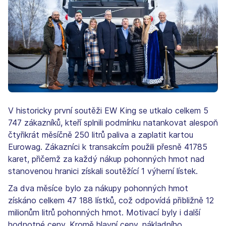
V historicky první soutěži EW King se utkalo celkem 5
747 zákazníků, kteří splnili podmínku natankovat alespoň
čtyřikrát měsíčně 250 litrů paliva a zaplatit kartou
Eurowag. Zákazníci k transakcím použili přesně 41785
karet, přičemž za každý nákup pohonných hmot nad
stanovenou hranici získali soutěžící 1 výherní lístek.
Za dva měsíce bylo za nákupy pohonných hmot
získáno celkem 47 188 lístků, což odpovídá přibližně 12
milionům litrů pohonných hmot. Motivací byly i další
hodnotné ceny. Kromě hlavní ceny, nákladního