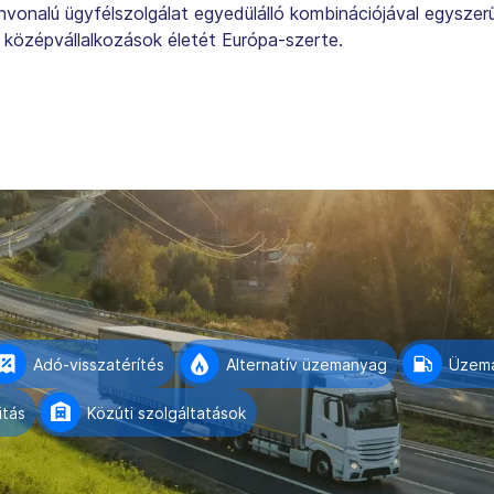
nvonalú ügyfélszolgálat egyedülálló kombinációjával egyszer
középvállalkozások életét Európa-szerte.
Adó-visszatérítés
Alternatív üzemanyag
Üzem
itás
Közúti szolgáltatások