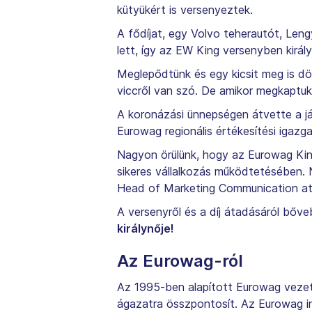
kütyükért is versenyeztek.
A fődíjat, egy Volvo teherautót, Len
lett, így az EW King versenyben királ
Meglepődtünk és egy kicsit meg is döb
viccről van szó. De amikor megkaptuk
A koronázási ünnepségen átvette a já
Eurowag regionális értékesítési igazga
Nagyon örülünk, hogy az Eurowag King
sikeres vállalkozás működtetésében. 
Head of Marketing Communication 
A versenyről és a díj átadásáról bőv
királynője!
Az Eurowag-ról
Az 1995-ben alapított Eurowag vezető 
ágazatra összpontosít. Az Eurowag i