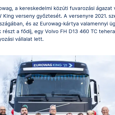
rowag, a kereskedelmi közúti fuvarozási ágazat v
W King verseny győztesét. A versenyre 2021. sz
országában, és az Eurowag-kártya valamennyi ügy
 részt a fődíj, egy Volvo FH D13 460 TC tehera
zási vállalat lett.