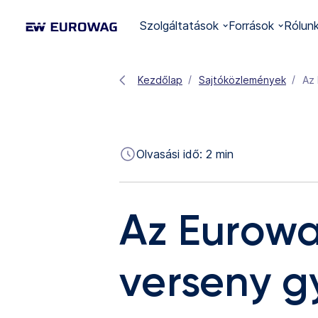
Szolgáltatások
Források
Rólun
Kezdőlap
Sajtóközlemények
Az 
Olvasási idő:
2
min
Az Eurowa
verseny g