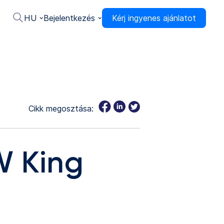
HU
Bejelentkezés
Kérj ingyenes ajánlatot
Cikk megosztása:
W King