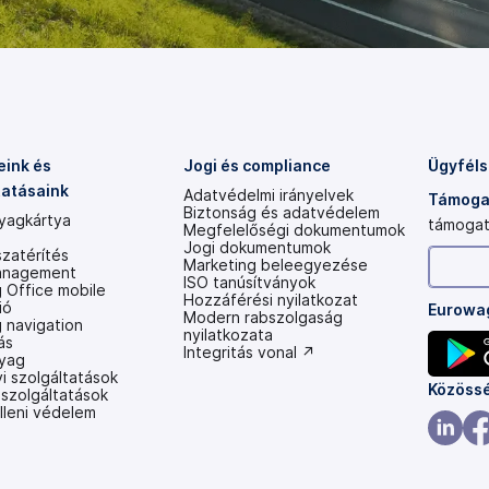
ink és
Jogi és compliance
Ügyféls
tatásaink
Adatvédelmi irányelvek
Támogat
Biztonság és adatvédelem
yagkártya
támogat
Megfelelőségi dokumentumok
Jogi dokumentumok
zatérítés
Marketing beleegyezése
anagement
ISO tanúsítványok
 Office mobile
Hozzáférési nyilatkozat
ió
Eurowag
(új
Modern rabszolgaság
 navigation
lapon
nyilatkozata
ás
nyílik
(új
Integritás vonal ↗
yag
meg)
lapon
i szolgáltatások
nyílik
(új
Közössé
 szolgáltatások
meg)
lleni védelem
lapon
nyílik
(új
(új
meg)
lapon
lap