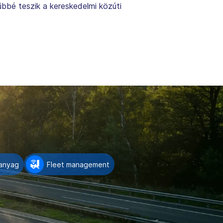
űbbé teszik a kereskedelmi közúti
anyag
Fleet management