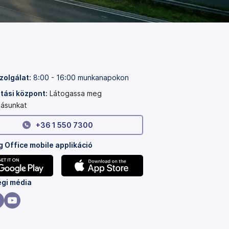
zolgálat:
8:00 - 16:00 munkanapokon
ási központ:
Látogassa meg
ásunkat
+36 1 550 7300
 Office mobile applikáció
(új
gi média
lapon
nyílik
(új
meg)
on
lapon