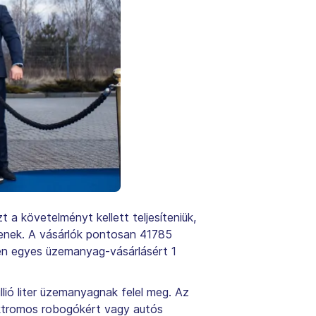
a követelményt kellett teljesíteniük,
senek. A vásárlók pontosan 41785
en egyes üzemanyag-vásárlásért 1
lió liter üzemanyagnak felel meg. Az
lektromos robogókért vagy autós