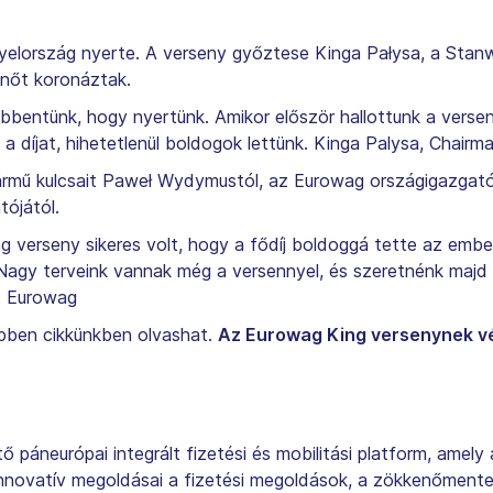
gyelország nyerte. A verseny győztese Kinga Pałysa, a Stan
ynőt koronáztak.
bentünk, hogy nyertünk. Amikor először hallottunk a verseny
 a díjat, hihetetlenül boldogok lettünk. Kinga Palysa, Chai
rmű kulcsait Paweł Wydymustól, az Eurowag országigazgatóját
tójától.
 verseny sikeres volt, hogy a fődíj boldoggá tette az embe
Nagy terveink vannak még a versennyel, és szeretnénk majd 
at Eurowag
ebben cikkünkben olvashat.
Az Eurowag King versenynek vé
páneurópai integrált fizetési és mobilitási platform, amely 
nnovatív megoldásai a fizetési megoldások, a zökkenőmente