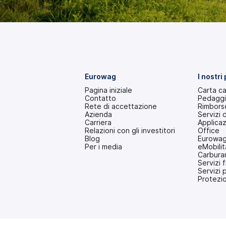
Eurowag
I nostri
Pagina iniziale
Carta c
Contatto
Pedagg
Rete di accettazione
Rimborso
Azienda
Servizi 
Carriera
Applica
Relazioni con gli investitori
Office
(si
Blog
Eurowag
apre
Per i media
eMobilit
in
Carbura
una
Servizi f
nuova
Servizi 
scheda)
Protezi