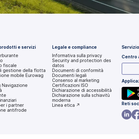
 prodotti e servizi
Legale e compliance
Servizio
arburante
Informativa sulla privacy
Centro 
io
Security and protection des
 fiscale
datos
di gestione della flotta
Documenti di conformità
zione mobile Eurowag
Documenti legali
Consenso al marketing
Applica
 Navigazione
Certificazioni ISO
à
Dichiarazione di accessibilità
nte
(si
Dichiarazione sulla schiavitù
inanziari
apre
moderna
(si
Reti soc
per i partner
in
(si
Linea etica ↗
one antifrode
una
apre
apre
nuova
in
in
scheda)
una
(si
(si
nuova
una
scheda)
apre
apr
nuova
in
in