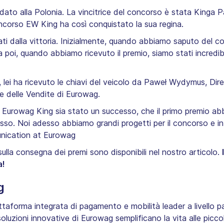
dato alla Polonia. La vincitrice del concorso è stata Kinga Pa
oncorso EW King ha così conquistato la sua regina.
cati dalla vittoria. Inizialmente, quando abbiamo saputo del
 poi, quando abbiamo ricevuto il premio, siamo stati incredib
, lei ha ricevuto le chiavi del veicolo da Paweł Wydymus, Dir
le delle Vendite di Eurowag.
Eurowag King sia stato un successo, che il primo premio abbi
uccesso. Noi adesso abbiamo grandi progetti per il concorso e 
unication at Eurowag
ulla consegna dei premi sono disponibili nel nostro articolo.
a!
g
taforma integrata di pagamento e mobilità leader a livello p
luzioni innovative di Eurowag semplificano la vita alle picco