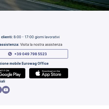
 clienti:
8:00 - 17:00 giorni lavorativi
assistenza:
Visita la nostra assistenza
+39 049 798 5523
zione mobile Eurowag Office
(si
iali
apre
in
(si
una
e
apre
nuova
in