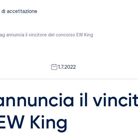
 di accettazione
g annuncia il vincitore del concorso EW King
1.7.2022
nnuncia il vinci
 EW King