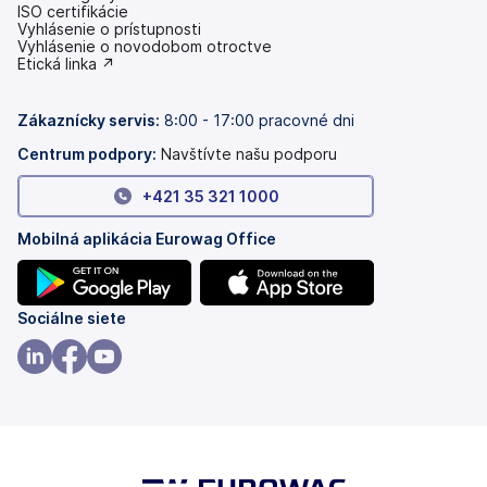
ISO certifikácie
Vyhlásenie o prístupnosti
(otvoriť
Vyhlásenie o novodobom otroctve
s
(otvoriť
Etická linka ↗
novou
s
kartou)
novou
kartou)
Zákaznícky servis:
8:00 - 17:00 pracovné dni
Centrum podpory:
Navštívte našu podporu
+421 35 321 1000
Mobilná aplikácia Eurowag Office
(otvoriť
(otvoriť
Sociálne siete
s
s
novou
novou
(otvoriť
(otvoriť
(otvoriť
kartou)
kartou)
s
s
s
novou
novou
novou
kartou)
kartou)
kartou)