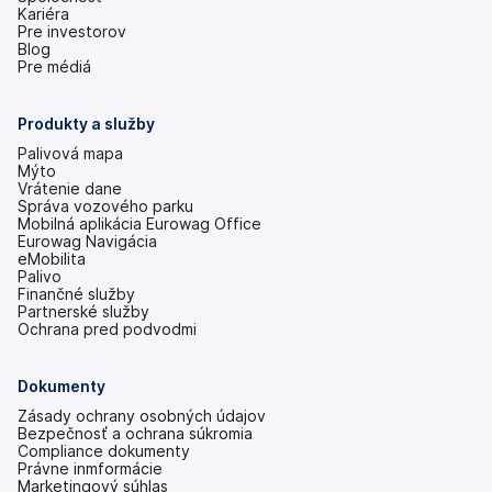
Kariéra
Pre investorov
(otvoriť
Blog
s
Pre médiá
novou
kartou)
Produkty a služby
Palivová mapa
Mýto
Vrátenie dane
Správa vozového parku
Mobilná aplikácia Eurowag Office
Eurowag Navigácia
eMobilita
Palivo
Finančné služby
Partnerské služby
Ochrana pred podvodmi
Dokumenty
Zásady ochrany osobných údajov
Bezpečnosť a ochrana súkromia
Compliance dokumenty
Právne inmformácie
Marketingový súhlas