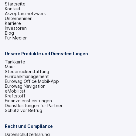
Startseite
Kontakt
Akzeptanznetzwerk
Unternehmen
Karriere
Investoren
(wird
Blog
in
Für Medien
einem
neuen
Tab
Unsere Produkte und Dienstleistungen
geöffnet)
Tankkarte
Maut
Steuerrückerstattung
Fuhrparkmanagement
Eurowag Office Mobil-App
Eurowag Navigation
eMobilität
Kraftstoff
Finanzdienstleistungen
Dienstleistungen für Partner
Schutz vor Betrug
Recht und Compliance
Datenschutzerklärung