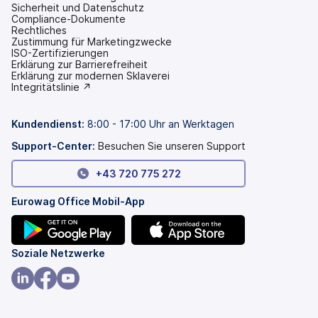
Sicherheit und Datenschutz
Compliance-Dokumente
Rechtliches
Zustimmung für Marketingzwecke
ISO-Zertifizierungen
Erklärung zur Barrierefreiheit
(wird
Erklärung zur modernen Sklaverei
in
(wird
Integritätslinie ↗
einem
in
neuen
einem
Tab
neuen
Kundendienst:
8:00 - 17:00 Uhr an Werktagen
geöffnet)
Tab
geöffnet)
Support-Center:
Besuchen Sie unseren Support
+43 720 775 272
Eurowag Office Mobil-App
(wird
(wird
Soziale Netzwerke
in
in
einem
einem
(wird
(wird
(wird
neuen
neuen
in
in
in