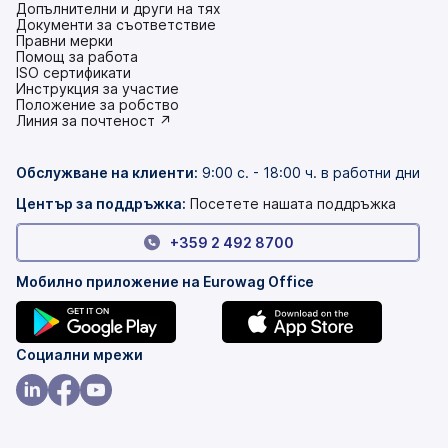
Допълнителни и други на тях
Документи за съответствие
Правни мерки
Помощ за работа
ISO сертификати
Инструкция за участие
(това
Положение за робство
е
(това
Линия за почтеност ↗
в
е
нов
в
раздел)
нов
Обслужване на клиенти
:
9:00 с. - 18:00 ч. в работни дни
раздел)
Център за поддръжка:
Посетете нашата поддръжка
+359 2 492 8700
Мобилно приложение на Eurowag Office
(това
(това
Социални мрежи
е
е
в
в
(това
(това
(това
нов
нов
е
е
е