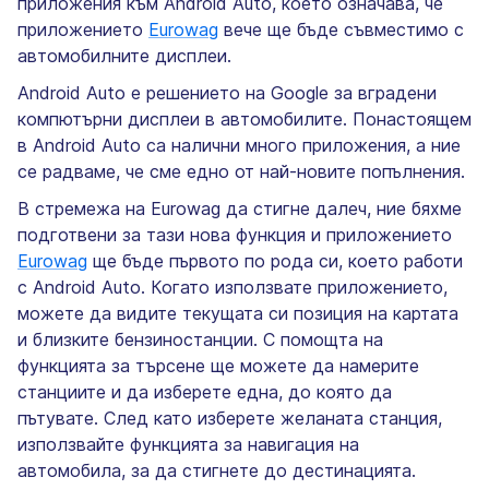
приложения към Android Auto, което означава, че
приложението
Eurowag
вече ще бъде съвместимо с
автомобилните дисплеи.
Android Auto е решението на Google за вградени
компютърни дисплеи в автомобилите. Понастоящем
в Android Auto са налични много приложения, а ние
се радваме, че сме едно от най-новите попълнения.
В стремежа на Eurowag да стигне далеч, ние бяхме
подготвени за тази нова функция и приложението
Eurowag
ще бъде първото по рода си, което работи
с Android Auto. Когато използвате приложението,
можете да видите текущата си позиция на картата
и близките бензиностанции. С помощта на
функцията за търсене ще можете да намерите
станциите и да изберете една, до която да
пътувате. След като изберете желаната станция,
използвайте функцията за навигация на
автомобила, за да стигнете до дестинацията.