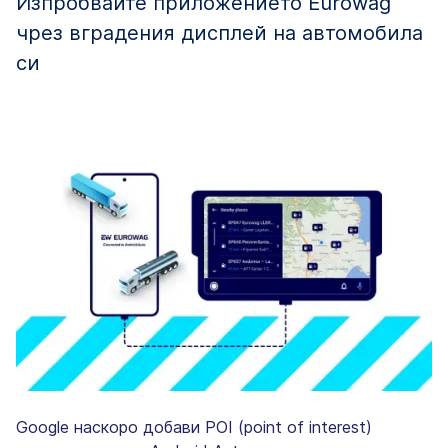
Изпробвайте приложението Eurowag
чрез вградения дисплей на автомобила
си
Google наскоро добави POI (point of interest)