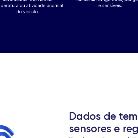
peratura ou atividade anormal
e sensíveis.
do veículo.
Dados de tem
sensores e reg