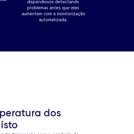
dispendiosos detectando
problemas antes que eles
aumentem com a monitorização
automatizada.
peratura dos
isto