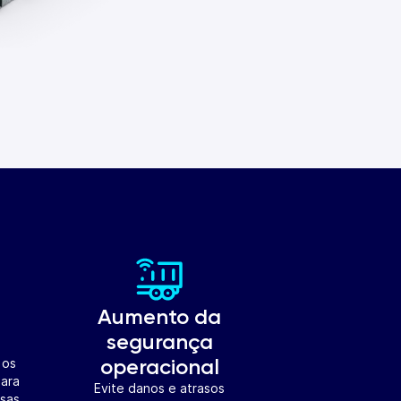
Aumento da
segurança
operacional
 os
para
Evite danos e atrasos
osas