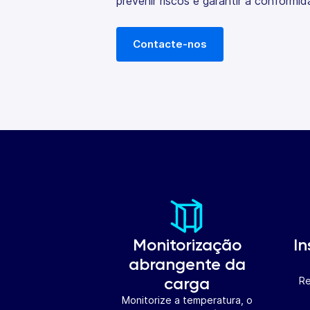
prevenir riscos e garantir a conformid
Contacte-nos
Monitorização
In
abrangente da
carga
Re
Monitorize a temperatura, o