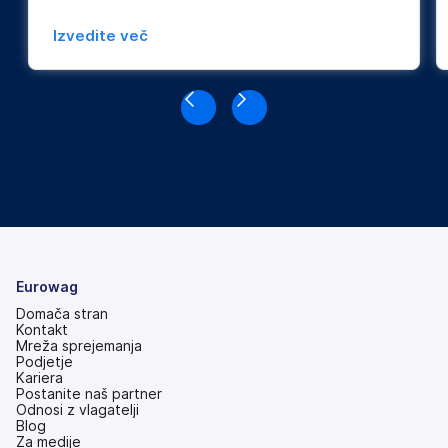
Izvedite več
Eurowag
Domača stran
Kontakt
Mreža sprejemanja
Podjetje
Kariera
Postanite naš partner
Odnosi z vlagatelji
(odpre
Blog
se
Za medije