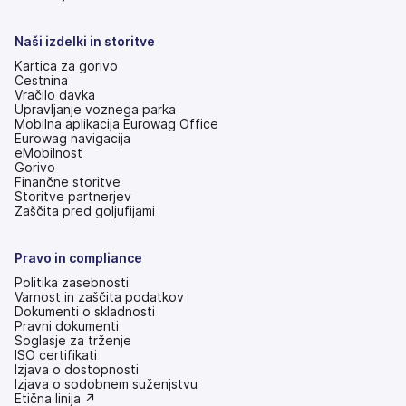
v
novem
zavihku)
Naši izdelki in storitve
Kartica za gorivo
Cestnina
Vračilo davka
Upravljanje voznega parka
Mobilna aplikacija Eurowag Office
Eurowag navigacija
eMobilnost
Gorivo
Finančne storitve
Storitve partnerjev
Zaščita pred goljufijami
Pravo in compliance
Politika zasebnosti
Varnost in zaščita podatkov
Dokumenti o skladnosti
Pravni dokumenti
Soglasje za trženje
ISO certifikati
Izjava o dostopnosti
(odpre
Izjava o sodobnem suženjstvu
se
(odpre
Etična linija ↗