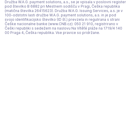
Družba W.A.G. payment solutions, a.s., se je vpisala v poslovni register
pod številko B 6882 pri Mestnem sodišču v Pragi, Češka republika
(matična številka 26415623). Družba W.A.G. Issuing Services, a.s. je v
100-odstotni lasti družbe W.A.G. payment solutions, a.s. in je pod
svojo identifikacijsko številko (ID št.) prevzela in regulirana s strani
Češke nacionalne banke (www.CNB.cz): 050 21 910, registrirano v
Češki republiki s sedežem na naslovu Na Vítěťé pláže na 1719/4 140
00 Praga 4, Češka republika. Vse pravice so pridržane.