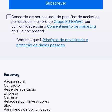
Concordo em ser contactado para fins de marketing
por qualquer membro do
Grupo EUROWAG
, em
conformidade com o
Consentimento de marketing
qeu li e compreendi.
Confirmo que li
Princípios de privacidade e
proteção de dados pessoais
.
Eurowag
Página inicial
Contacto
Rede de aceitação
Empresa
Carreira
Relações com Investidores
(abre
Blog
num
Para meios de comunicação