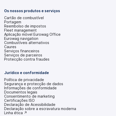
novo
separador)
Os nossos produtos e serviços
Cartão de combustível
Portagem
Reembolso de impostos
Fleet management
Aplicação móvel Eurowag Office
Eurowag navigation
Combustíveis alternativos
Caures
Serviços financeiros
Serviços de parceiros
Protecção contra fraudes
Jurídico e conformidade
Política de privacidade
Segurança e protecção de dados
Informações de conformidade
Documentos legais
Consentimento de marketing
Certificações ISO
Declaração de Acessibilidade
(abre
Declaração sobre a escravatura moderna
num
(abre
Linha ética ↗