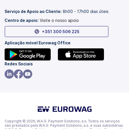
novo
num
separador)
novo
separador)
Serviço de Apoio ao Cliente:
8h00 - 17h00 dias úteis
Centro de apoio:
Visite o nosso apoio
+351 300 506 225
Aplicação móvel Eurowag Office
(abre
(abre
Redes Sociais
num
num
novo
novo
(abre
(abre
(abre
separador)
separador)
num
num
num
novo
novo
novo
separador)
separador)
separador)
Copyright © 2026, W.A.G. Payment Solutions, a.s. Todos os serviços
são prestados pela W.A.G. Payment Solutions, a.s. e suas subsidiárias.