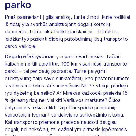
parko
Prieš pasineriant į gilią analizę, turite žinoti, kurie rodikliai
iš tiesų yra svarbūs analizuojant degalų kortelių
duomenis. Tai ne tik atsitiktiniai skaičiai – tai raktai,
leidžiantys pasiekti didelių patobulinimų jūsų transporto
parko veikloje.
Degalų efektyvumas
yra pats svarbiausias. Tačiau
kalbame ne tik apie litrus 100 km visam jūsų transporto
parkui – tai per daug paprasta. Turite palyginti
efektyvumą tarp savo sunkvežimių, kad pastebėtumėte
svarbius modelius. Ar sunkvežimis Nr. 37 staiga pradėjo
ryti dyzeliną be saiko? Ar Mirekas kažkodėl pasiekia 15
% geresnę ridą nei visi kiti Varšuvos maršrute? Šiuos
palyginimus reikia atlikti tarp transporto priemonių,
vairuotojų ir lyginant su kiekvieno sunkvežimio istorija.
Kai transporto priemonė pradeda naudoti daugiau
degalų nei anksčiau, tai dažnai yra pirmasis įspėjamasis