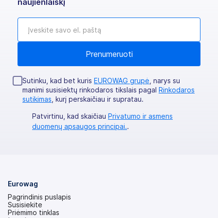
naujienlaiškį
Sutinku, kad bet kuris
EUROWAG grupė
, narys su
manimi susisiektų rinkodaros tikslais pagal
Rinkodaros
sutikimas
, kurį perskaičiau ir supratau.
Patvirtinu, kad skaičiau
Privatumo ir asmens
duomenų apsaugos principai.
.
Eurowag
Pagrindinis puslapis
Susisiekite
Priėmimo tinklas