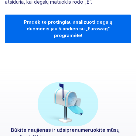
atsiduria, kai degalų matuoklis rodo „E“.
Pradėkite protingiau analizuoti degalų
duomenis jau šiandien su „Eurowag“
programėle!
Būkite naujienas ir užsiprenumeruokite mūsų