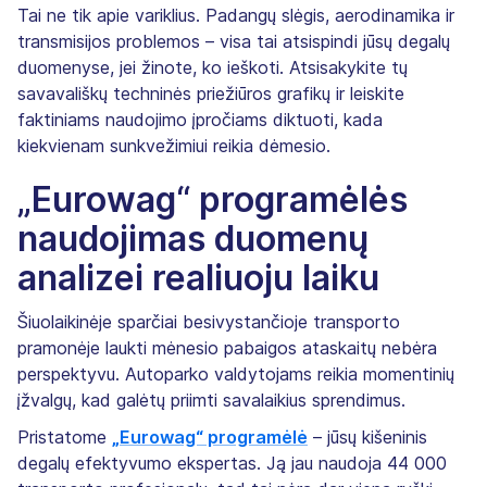
Tai ne tik apie variklius. Padangų slėgis, aerodinamika ir
transmisijos problemos – visa tai atsispindi jūsų degalų
duomenyse, jei žinote, ko ieškoti. Atsisakykite tų
savavališkų techninės priežiūros grafikų ir leiskite
faktiniams naudojimo įpročiams diktuoti, kada
kiekvienam sunkvežimiui reikia dėmesio.
„Eurowag“ programėlės
naudojimas duomenų
analizei realiuoju laiku
Šiuolaikinėje sparčiai besivystančioje transporto
pramonėje laukti mėnesio pabaigos ataskaitų nebėra
perspektyvu. Autoparko valdytojams reikia momentinių
įžvalgų, kad galėtų priimti savalaikius sprendimus.
Pristatome
„Eurowag“ programėlė
– jūsų kišeninis
degalų efektyvumo ekspertas. Ją jau naudoja 44 000