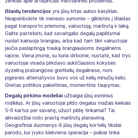
ženklas apie artėjančias mechanines problemas.
Išlaidų tendencijos
yra jūsų kitas aukso kasyklas.
Neapsiribokite tik mėnesio sumomis – gilinkitės į išlaidas
pagal transporto priemonę, vairuotoją, maršrutą ir laiką.
Galite pastebėti, kad savaitgalio degalų papildymai
nuolat kainuoja brangiau, arba kad tam tikri vairuotojai
jaučia paslaptingą trauką brangiausioms degalinėms
rajone. Viena įmonė, su kuria dirbome, nustatė, kad trys
vairuotojai visada pirkdavo aukščiausios kokybės
dyzeliną prabangiose greitkelių degalinėse, nors
pigesnės alternatyvos buvo vos už kelių minučių kelio.
Greitas politikos pakeitimas, momentinis taupymas.
Degalų pirkimo modeliai
užbaigia jūsų esminius
rodiklius. Ar jūsų vairuotojai pildo degalus mažais kiekiais
5-6 kartus per savaitę, užuot pildę tinkamai? Tai
akivaizdžiai rodo prastą maršrutų planavimą.
Geografiniai duomenys iš jūsų degalų kortelių tiksliai
parodo, kur įvyko kiekviena operacija – puikiai tinka