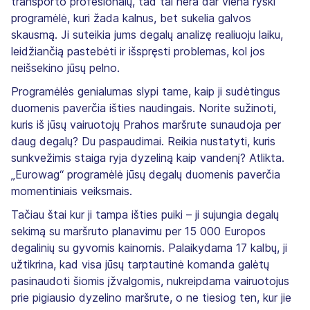
transporto profesionalų, tad tai nėra dar viena ryški
programėlė, kuri žada kalnus, bet sukelia galvos
skausmą. Ji suteikia jums degalų analizę realiuoju laiku,
leidžiančią pastebėti ir išspręsti problemas, kol jos
neišsekino jūsų pelno.
Programėlės genialumas slypi tame, kaip ji sudėtingus
duomenis paverčia išties naudingais. Norite sužinoti,
kuris iš jūsų vairuotojų Prahos maršrute sunaudoja per
daug degalų? Du paspaudimai. Reikia nustatyti, kuris
sunkvežimis staiga ryja dyzeliną kaip vandenį? Atlikta.
„Eurowag“ programėlė jūsų degalų duomenis paverčia
momentiniais veiksmais.
Tačiau štai kur ji tampa išties puiki – ji sujungia degalų
sekimą su maršruto planavimu per 15 000 Europos
degalinių su gyvomis kainomis. Palaikydama 17 kalbų, ji
užtikrina, kad visa jūsų tarptautinė komanda galėtų
pasinaudoti šiomis įžvalgomis, nukreipdama vairuotojus
prie pigiausio dyzelino maršrute, o ne tiesiog ten, kur jie