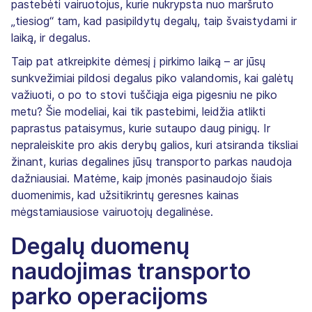
pastebėti vairuotojus, kurie nukrypsta nuo maršruto
„tiesiog“ tam, kad pasipildytų degalų, taip švaistydami ir
laiką, ir degalus.
Taip pat atkreipkite dėmesį į pirkimo laiką – ar jūsų
sunkvežimiai pildosi degalus piko valandomis, kai galėtų
važiuoti, o po to stovi tuščiąja eiga pigesniu ne piko
metu? Šie modeliai, kai tik pastebimi, leidžia atlikti
paprastus pataisymus, kurie sutaupo daug pinigų. Ir
nepraleiskite pro akis derybų galios, kuri atsiranda tiksliai
žinant, kurias degalines jūsų transporto parkas naudoja
dažniausiai. Matėme, kaip įmonės pasinaudojo šiais
duomenimis, kad užsitikrintų geresnes kainas
mėgstamiausiose vairuotojų degalinėse.
Degalų duomenų
naudojimas transporto
parko operacijoms