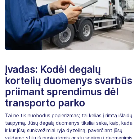
Įvadas: Kodėl degalų
kortelių duomenys svarbūs
priimant sprendimus dėl
transporto parko
Tai ne tik nuobodus popierizmas; tai kelias į rimtą išlaidų
taupymą. Jūsų degalų duomenys tiksliai seka, kaip, kada
ir kur jūsų sunkvežimiai ryja dyzeliną, paverčiant jūsų
valdymo stilių iš nuojautomis grįstų spėjimų į duomenimis