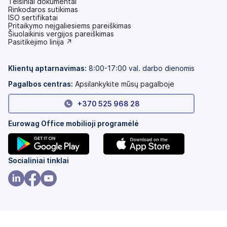
Teisiniai dokumentai
Rinkodaros sutikimas
ISO sertifikatai
Pritaikymo neįgaliesiems pareiškimas
(atsidaro
Šiuolaikinis vergijos pareiškimas
naujame
(atsidaro
Pasitikėjimo linija ↗
skirtuke)
naujame
skirtuke)
Klientų aptarnavimas:
8:00-17:00 val. darbo dienomis
Pagalbos centras:
Apsilankykite mūsų pagalboje
+370 525 968 28
Eurowag Office mobilioji programėlė
(atsidaro
(atsidaro
Socialiniai tinklai
naujame
naujame
skirtuke)
skirtuke)
(atsidaro
(atsidaro
(atsidaro
naujame
naujame
naujame
skirtuke)
skirtuke)
skirtuke)