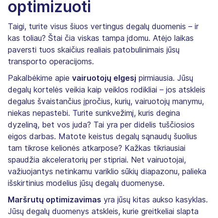
optimizuoti
Taigi, turite visus šiuos vertingus degalų duomenis – ir
kas toliau? Štai čia viskas tampa įdomu. Atėjo laikas
paversti tuos skaičius realiais patobulinimais jūsų
transporto operacijoms.
Pakalbėkime apie
vairuotojų elgesį
pirmiausia. Jūsų
degalų kortelės veikia kaip veiklos rodikliai – jos atskleis
degalus švaistančius įpročius, kurių, vairuotojų manymu,
niekas nepastebi. Turite sunkvežimį, kuris degina
dyzeliną, bet vos juda? Tai yra per didelis tuščiosios
eigos darbas. Matote keistus degalų sąnaudų šuolius
tam tikrose kelionės atkarpose? Kažkas tikriausiai
spaudžia akceleratorių per stipriai. Net vairuotojai,
važiuojantys netinkamu variklio sūkių diapazonu, palieka
išskirtinius modelius jūsų degalų duomenyse.
Maršrutų optimizavimas
yra jūsų kitas aukso kasyklas.
Jūsų degalų duomenys atskleis, kurie greitkeliai slapta