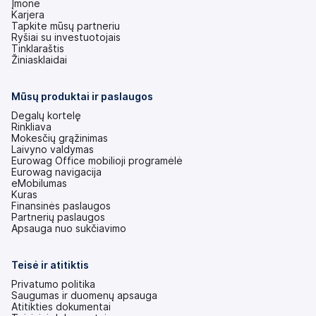
Įmonė
Karjera
Tapkite mūsų partneriu
Ryšiai su investuotojais
(atsidaro
Tinklaraštis
naujame
Žiniasklaidai
skirtuke)
Mūsų produktai ir paslaugos
Degalų kortelę
Rinkliava
Mokesčių grąžinimas
Laivyno valdymas
Eurowag Office mobilioji programėlė
Eurowag navigacija
eMobilumas
Kuras
Finansinės paslaugos
Partnerių paslaugos
Apsauga nuo sukčiavimo
Teisė ir atitiktis
Privatumo politika
Saugumas ir duomenų apsauga
Atitikties dokumentai