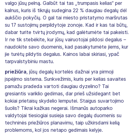
valgo jūsų pelną. Galbūt tai tas „trumpasis kelias“ per
kalnus, kuris iš tikrųjų sudegina 22 % daugiau degalų dėl
aukščio pokyčių. O gal tai miesto pristatymo maršrutas
su 17 sustojimų perpildytoje zonoje. Kad ir kas tai būtų,
dabar turite tvirtų įrodymų, kad galėtumėte tai pakeisti.
Ir ne tik stebėkite, kur jūsų vairuotojai pildosi degalus –
naudokite savo duomenis, kad pasakytumėte jiems, kur
jie turėtų pildytis degalus. Kainos labai skiriasi, ypač
tarpvalstybiniu mastu.
priežiūra
, jūsų degalų kortelės dažnai yra pirmoji
įspėjimo sistema. Sunkvežimis, kuris per kelias savaites
pamažu pradeda vartoti daugiau dyzelino? Tai
gresiantis variklio gedimas, dar prieš užsidegant bet
kokiai prietaisų skydelio lemputei. Staigus suvartojimo
šuolis? Tikrai kažkas negerai. Išmanūs autoparko
valdytojai tiesiogiai susieja savo degalų duomenis su
techninės priežiūros planavimu, taip užkirsdami kelią
problemoms, kol jos netapo gedimais kelyje.