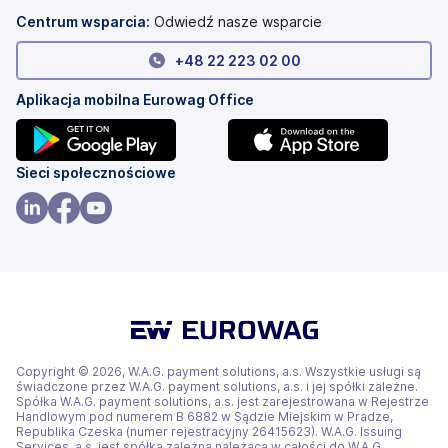
karcie)
Centrum wsparcia:
Odwiedź nasze wsparcie
+
48 22 223 02 00
Aplikacja mobilna Eurowag Office
(otwiera
(otwiera
Sieci społecznościowe
się
się
w
w
(otwiera
(otwiera
(otwiera
nowej
nowej
się
się
się
karcie)
karcie)
w
w
w
nowej
nowej
nowej
karcie)
karcie)
karcie)
Copyright © 2026, W.A.G. payment solutions, a.s. Wszystkie usługi są
świadczone przez W.A.G. payment solutions, a.s. i jej spółki zależne.
Spółka W.A.G. payment solutions, a.s. jest zarejestrowana w Rejestrze
Handlowym pod numerem B 6882 w Sądzie Miejskim w Pradze,
Republika Czeska (numer rejestracyjny 26415623). W.A.G. Issuing
Services, a.s. jest spółką zależną należącą w całości do W.A.G.