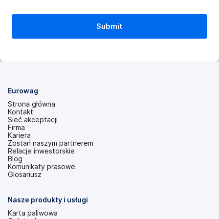
Eurowag
Strona główna
Kontakt
Sieć akceptacji
Firma
Kariera
Zostań naszym partnerem
Relacje inwestorskie
(otwiera
Blog
się
Komunikaty prasowe
w
Glosariusz
nowej
karcie)
Nasze produkty i usługi
Karta paliwowa