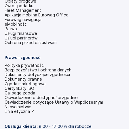
Opłaty drogowe
Zwrot podatku
Fleet Management
Aplikacja mobilna Eurowag Office
Eurowag nawigacja
eMobilność
Paliwo
Usługi finansowe
Usługi partnerów
Ochrona przed oszustwami
Prawo i zgodność
Polityka prywatności
Bezpieczeństwo i ochrona danych
Dokumenty dotyczące zgodności
Dokumenty prawne
Zgoda marketingowa
Certyfikaty ISO
Callpage zgoda
Oświadczenie o dostępności zgodnie
(otwiera
Oświadczenie dotyczące Ustawy o Współczesnym
się
Niewolnictwie
w
(otwiera
Linia etyczna ↗
nowej
się
karcie)
w
nowej
Obsługa klienta:
8:00 - 17:00 w dni robocze