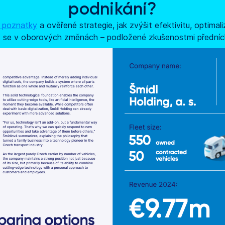
podnikání?
é poznatky
a ověřené strategie, jak zvýšit efektivitu, optimal
t se v oborových změnách – podložené zkušenostmi předníc