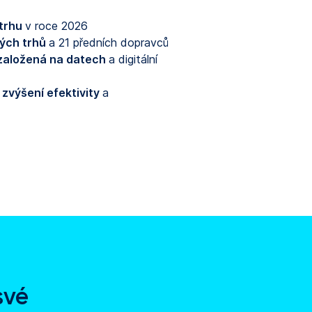
 trhu
v roce 2026
kých trhů
a 21 předních dopravců
 založená na datech
a digitální
 zvýšení efektivity
a
své