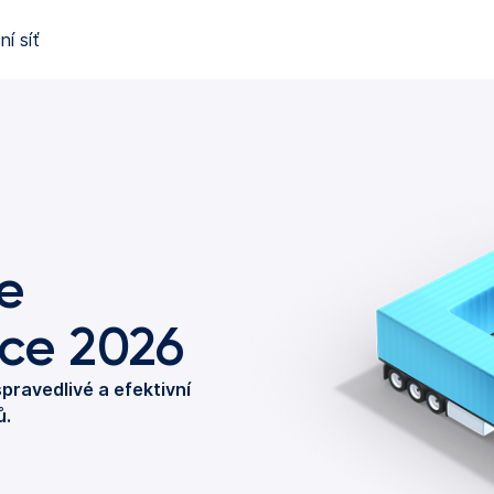
í síť
e
oce 2026
spravedlivé a efektivní
ů.