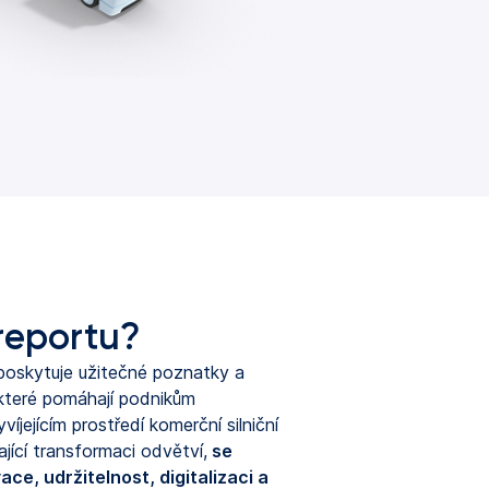
 reportu?
oskytuje užitečné poznatky a
 které pomáhají podnikům
víjejícím prostředí komerční silniční
jící transformaci odvětví,
se
ce, udržitelnost, digitalizaci a