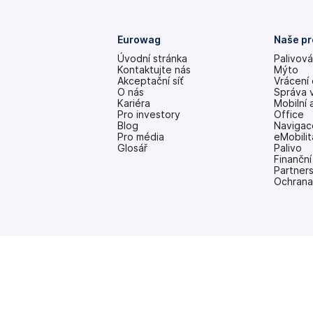
Eurowag
Naše pr
Úvodní stránka
Palivová
Kontaktujte nás
Mýto
Akceptační síť
Vrácení
O nás
Správa 
Kariéra
Mobilní 
Pro investory
Office
(se
Blog
Navigac
v
Pro média
eMobilit
nových
Glosář
Palivo
záložkách)
Finanční
Partner
Ochrana