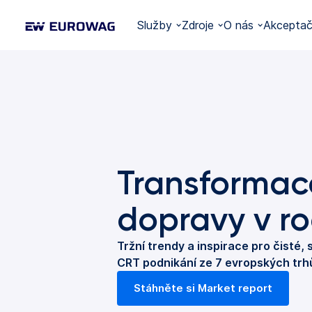
Služby
Zdroje
O nás
Akceptačn
Transformac
dopravy v r
Tržní trendy a inspirace pro čisté, 
CRT podnikání ze 7 evropských trh
Stáhněte si Market report