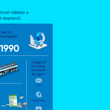
izovat náklady a
h dopravců.