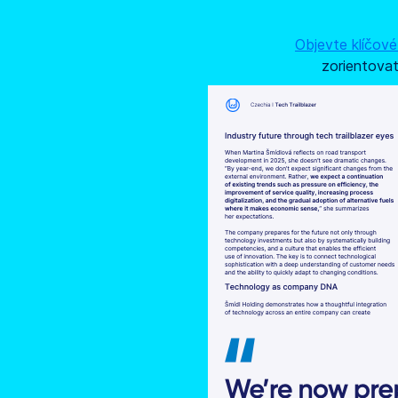
Objevte klíčov
zorientova