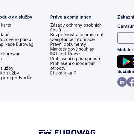
odukty a služby
Právo a compliance
Zákazni
 karta
Zásady ochrany osobních
Centrum
údajů
 daně
Bezpečnost a ochrana dat
vozového parku
Compliance informace
aplikace Eurowag
Právní dokumenty
Marketingový souhlas
Mobilní
e Eurowag
ISO certifikace
a
Prohlášení o přístupnosti
(se
Prohlášení o moderním
 služby
v
otroctví
(se
Sociální
ské služby
nových
(se
Etická linka ↗
 proti podvodům
záložkách)
v
v
nových
nových
záložkách)
(se
(se
záložk
v
v
nových
no
záložk
zá