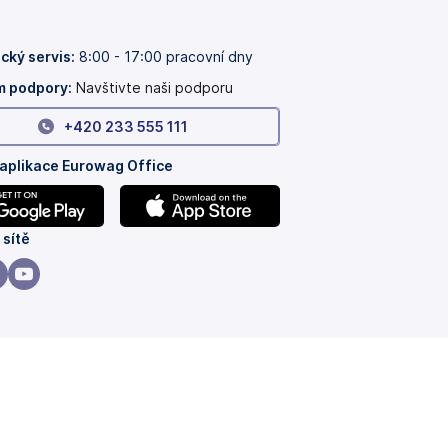
cký servis:
8:00 - 17:00 pracovní dny
 podpory:
Navštivte naši podporu
+420 233 555 111
 aplikace Eurowag Office
(se
 sítě
v
nových
(se
ách)
záložkách)
v
vých
nových
ách)
ložkách)
záložkách)