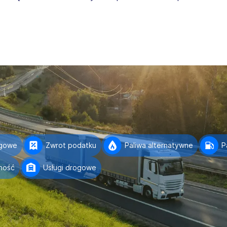
ogowe
Zwrot podatku
Paliwa alternatywne
P
ność
Usługi drogowe