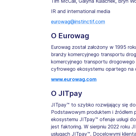
Tim McCall, Galyna Kulachek, Bryn 
IR and international media
eurowag@instinctif.com
O Eurowag
Eurowag został założony w 1995 roku
branży komercyjnego transportu drog
komercyjnego transportu drogowego w 
cyfrowego ekosystemu opartego na dan
www.eurowag.com
O JITpay
JITpay™ to szybko rozwijający się dos
Podstawowym produktem i źródłem pr
ekosystemu JITpay™ oferuje usługi d
jest faktoring. W sierpniu 2022 roku
usługach JITpay™. Docelowymi klienta