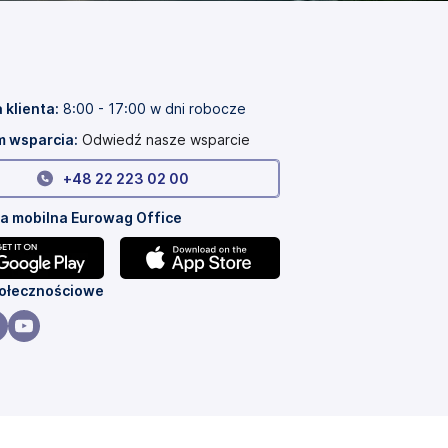
 klienta:
8:00 - 17:00 w dni robocze
 wsparcia:
Odwiedź nasze wsparcie
+
48 22 223 02 00
ja mobilna Eurowag Office
a
(otwiera
połecznościowe
się
w
a
wiera
(otwiera
nowej
się
karcie)
w
wej
nowej