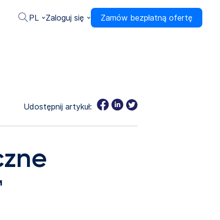
PL
Zaloguj się
Zamów bezpłatną ofertę
Udostępnij artykuł:
czne
™