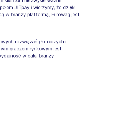
ym klientom niezwykle ważne
ołem JITpay i wierzymy, że dzięki
cą w branży platformą, Eurowag jest
owych rozwiązań płatniczych i
nanym graczem rynkowym jest
ydajność w całej branży