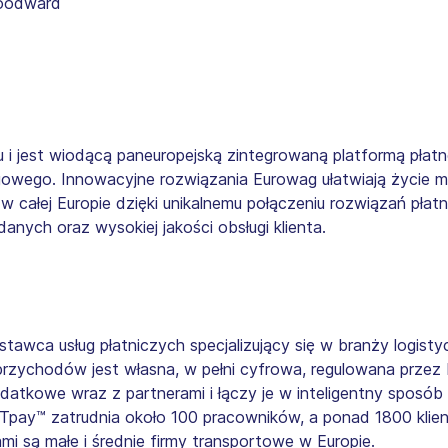
Woodward
 i jest wiodącą paneuropejską zintegrowaną platformą płatn
owego. Innowacyjne rozwiązania Eurowag ułatwiają życie m
całej Europie dzięki unikalnemu połączeniu rozwiązań płatn
ych oraz wysokiej jakości obsługi klienta.
tawca usług płatniczych specjalizujący się w branży logisty
zychodów jest własna, w pełni cyfrowa, regulowana przez 
odatkowe wraz z partnerami i łączy je w inteligentny spos
 JITpay™ zatrudnia około 100 pracowników, a ponad 1800 klie
mi są małe i średnie firmy transportowe w Europie.