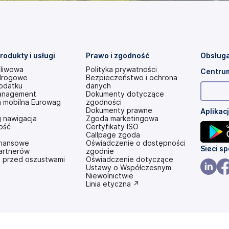
rodukty i usługi
Prawo i zgodność
Obsługa
aliwowa
Polityka prywatności
Centrum
drogowe
Bezpieczeństwo i ochrona
odatku
danych
anagement
Dokumenty dotyczące
a mobilna Eurowag
zgodności
Dokumenty prawne
Aplikac
 nawigacja
Zgoda marketingowa
ość
Certyfikaty ISO
Callpage zgoda
finansowe
Oświadczenie o dostępności
(otwier
Sieci s
partnerów
zgodnie
 przed oszustwami
(otwiera
Oświadczenie dotyczące
się
się
Ustawy o Współczesnym
w
w
Niewolnictwie
(otwier
(ot
nowej
(otwiera
Linia etyczna ↗
nowej
karcie)
się
się
się
karcie)
w
w
w
nowej
karcie)
nowej
no