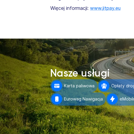
Więcej informacji:
www.jitpay.eu
Nasze usługi
Karta paliwowa
Opłaty dr
Eurowag Nawigacja
eMobil