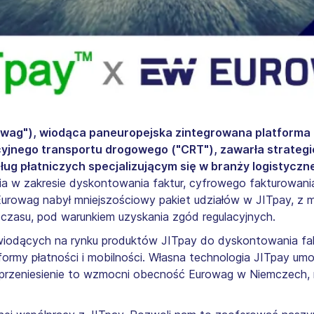
owag"), wiodąca paneuropejska zintegrowana platforma p
jnego transportu drogowego ("CRT"), zawarła strategi
ług płatniczych specjalizującym się w branży logistyczne
ia w zakresie dyskontowania faktur, cyfrowego fakturowania
urowag nabył mniejszościowy pakiet udziałów w JITpay, z 
 czasu, pod warunkiem uzyskania zgód regulacyjnych.
wiodących na rynku produktów JITpay do dyskontowania faktu
formy płatności i mobilności. Własna technologia JITpay u
przeniesienie to wzmocni obecność Eurowag w Niemczech, 