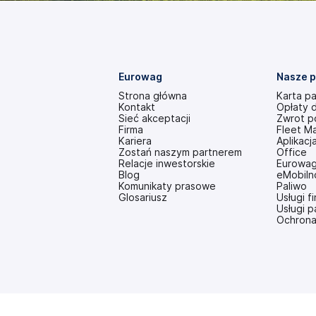
Eurowag
Nasze p
Strona główna
Karta p
Kontakt
Opłaty 
Sieć akceptacji
Zwrot p
Firma
Fleet M
Kariera
Aplikacj
Zostań naszym partnerem
Office
Relacje inwestorskie
Eurowag
(otwiera
Blog
eMobiln
się
Komunikaty prasowe
Paliwo
w
Glosariusz
Usługi 
nowej
Usługi 
karcie)
Ochrona