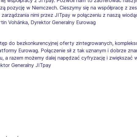
znej współpracy z JITpay. Pozwoli nam to zaoferować nasz
zą pozycję w Niemczech. Cieszymy się na współpracę z zesp
 zarządzania nimi przez JITpay w połączeniu z naszą wiodą
rtin Vohánka, Dyrektor Generalny Eurowag
ostęp do bezkonkurencyjnej oferty zintegrowanych, kompleks
atformy Eurowag. Połączenie sił z tak uznanym i dobrze z
, a razem możemy dalej napędzać cyfryzację i zwiększać w
rektor Generalny JITpay