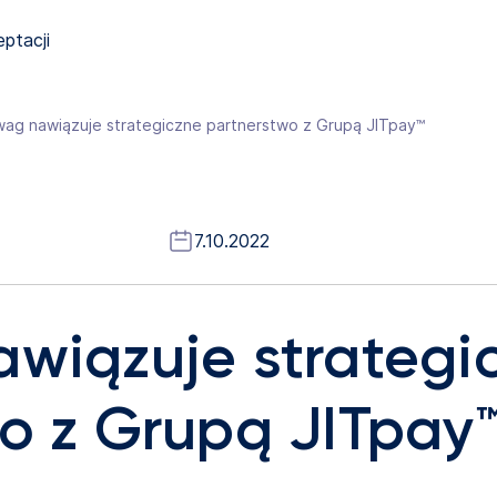
eptacji
wag nawiązuje strategiczne partnerstwo z Grupą JITpay™
7.10.2022
wiązuje strategi
o z Grupą JITpay