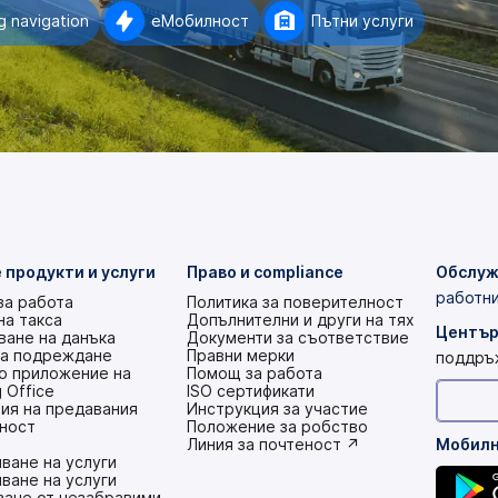
 navigation
еМобилност
Пътни услуги
 продукти и услуги
Право и compliance
Обслуж
работни
за работа
Политика за поверителност
на такса
Допълнителни и други на тях
Център
ане на данъка
Документи за съответствие
на подреждане
Правни мерки
поддръ
о приложение на
Помощ за работа
 Office
ISO сертификати
ия на предавания
Инструкция за участие
ност
(това
Положение за робство
е
(това
Линия за почтеност ↗
Мобилн
ване на услуги
в
е
ване на услуги
нов
в
ване от незабравими
раздел)
нов