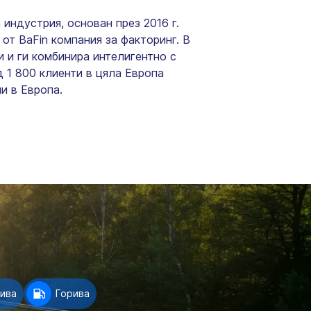
индустрия, основан през 2016 г.
от BaFin компания за факторинг. В
 и ги комбинира интелигентно с
д 1 800 клиенти в цяла Европа
и в Европа.
рива
Горива