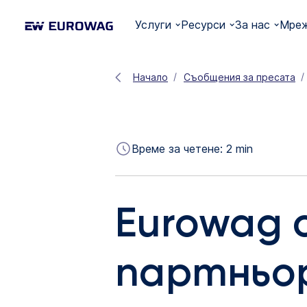
Услуги
Ресурси
За нас
Мреж
Начало
Съобщения за пресата
Време за четене:
2
min
Eurowag 
партньор