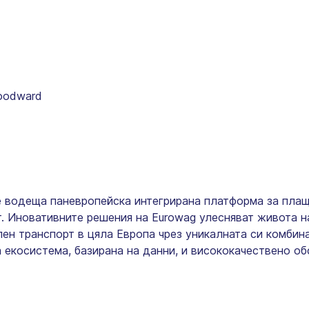
Woodward
 е водеща паневропейска интегрирана платформа за пла
. Иновативните решения на Eurowag улесняват живота н
лен транспорт в цяла Европа чрез уникалната си комбин
 екосистема, базирана на данни, и висококачествено об