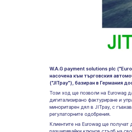
W.A.G payment solutions plc ("E
насочена към търговския автомоб
("JITpay"), базиран в Германия д
Този ход ще позволи на Eurowag д
дигитализирано фактуриране и упр
миноритарен дял в JITpay, с гъвка
регулаторните одобрения.
Клиентите на Eurowag ще получат 
разширявайки ключов стълб на сво