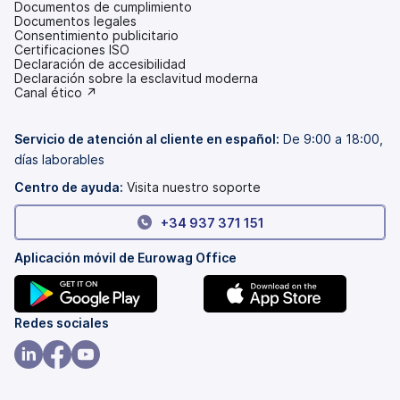
Documentos de cumplimiento
Documentos legales
Consentimiento publicitario
Certificaciones ISO
Declaración de accesibilidad
(se
Declaración sobre la esclavitud moderna
abre
(se
Canal ético ↗
en
abre
una
en
pestaña
una
Servicio de atención al cliente en español:
De 9:00 a 18:00,
nueva)
pestaña
días laborables
nueva)
Centro de ayuda:
Visita nuestro soporte
+34 937 371 151
Aplicación móvil de Eurowag Office
(se
(se
Redes sociales
abre
abre
en
en
(se
(se
(se
una
una