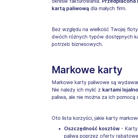
okresie fakturowania.
Przedpłacona 
kartą paliwową
dla małych firm.
Bez względu na wielkość Twojej flot
dwóch różnych typów dostępnych k
potrzeb biznesowych.
Markowe karty
Markowe karty paliwowe są wydawane
Nie należy ich mylić z
kartami lojal
paliwa, ale nie można za ich pomoc
Oto lista korzyści, jakie karty mar
Oszczędność kosztów
- Karty
paliwa poprzez oferty rabatow