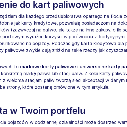
enie do kart paliwowych
rzędziem dla każdego przedsiębiorstwa opartego na flocie 
 podobnie jak karty kredytowe, pozwalają posiadaczom na 
tków (zazwyczaj na paliwo, ale także na inne zakupy, o ile 
sportowym wyraźne korzyści w porównaniu z tradycyjnymi 
kierunkowane na pojazdy. Podczas gdy karta kredytowa dla
arty paliwowe zwykle dają zniżki na takie rzeczy jak czyszcze
wowych to
markowe karty paliwowe
i
uniwersalne karty p
nkretną markę paliwa lub stacji paliw. Z kolei karty paliw
z wieloma stacjami paliw tworzą sieci akceptacji w danym 
abe strony, które zostaną omówione w tym artykule.
ta w Twoim portfelu
locie pojazdów w codziennej działalności może dostrzec war