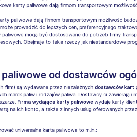
kowe karty paliwowe dają firmom transportowym możliwość 
rty paliwowe dają firmom transportowym możliwość budowan
może prowadzić do lepszych cen, preferencyjnego traktowan
 paliwowe mogą być dostosowane do potrzeb firmy transpor
nesowych. Obejmuje to takie rzeczy jak niestandardowe prog
y paliwowe od dostawców ogó
ych firm) są wydawane przez niezależnych
dostawców kart 
ch marek paliw i rodzajów paliwa. Dostawcy ci zawierają um
bszarze.
Firma wydająca karty paliwowe
wydaje karty klien
tą na ich konto, a także z innych usług oferowanych prze
rować uniwersalna karta paliwowa to m.in.: