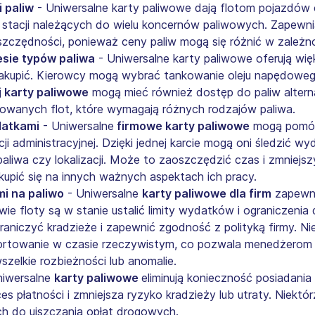
i paliw
- Uniwersalne karty paliwowe dają flotom pojazdów
tym stacji należących do wielu koncernów paliwowych. Zapewn
zczędności, ponieważ ceny paliw mogą się różnić w zależności
sie typów paliwa
- Uniwersalne karty paliwowe oferują wię
zakupić. Kierowcy mogą wybrać tankowanie oleju napędoweg
j karty paliwowe
mogą mieć również dostęp do paliw alter
cowanych flot, które wymagają różnych rodzajów paliwa.
datkami
- Uniwersalne
firmowe karty paliwowe
mogą pomóc
 administracyjnej. Dzięki jednej karcie mogą oni śledzić wy
aliwa czy lokalizacji. Może to zaoszczędzić czas i zmniejszy
upić się na innych ważnych aspektach ich pracy.
i na paliwo
- Uniwersalne
karty paliwowe dla firm
zapewni
e floty są w stanie ustalić limity wydatków i ograniczenia
niczyć kradzieże i zapewnić zgodność z polityką firmy. Ni
ortowanie w czasie rzeczywistym, co pozwala menedżerom f
szelkie rozbieżności lub anomalie.
niwersalne
karty paliwowe
eliminują konieczność posiadania
s płatności i zmniejsza ryzyko kradzieży lub utraty. Niekt
h do uiszczania opłat drogowych.