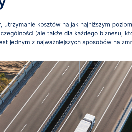
y
my, utrzymanie kosztów na jak najniższym poziom
czególności (ale także dla każdego biznesu, kt
jest jednym z najważniejszych sposobów na zm