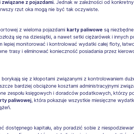
gi związane z pojazdami
. Jednak w zależności od konkretny
erwszy rzut oka mogą nie być tak oczywiste.
nsportowej z wieloma pojazdami
karty paliwowe
są niezbędne
ozłożą się na dziesiątki, a nawet setki ciężarówek i innych 
 lepiej monitorować i kontrolować wydatki całej floty, łatwo
wne trasy i eliminować konieczność posiadania przez kiero
orykają się z kłopotami związanymi z kontrolowaniem dużej i
jeszcze bardziej obciążone kosztami administracyjnymi związ
one zespołu księgowych i doradców podatkowych, którzy po
rty paliwowej
, która pokazuje wszystkie miesięczne wydatk
iążeń.
 mieć dostępnego kapitału, aby poradzić sobie z niespodz