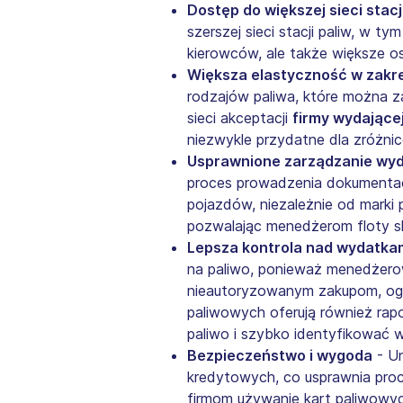
Dostęp do większej sieci stacj
szerszej sieci stacji paliw, w 
kierowców, ale także większe os
Większa elastyczność w zakre
rodzajów paliwa, które można 
sieci akceptacji
firmy wydające
niezwykle przydatne dla zróżni
Usprawnione zarządzanie wy
proces prowadzenia dokumentacji
pojazdów, niezależnie od marki p
pozwalając menedżerom floty sk
Lepsza kontrola nad wydatkam
na paliwo, ponieważ menedżerowi
nieautoryzowanym zakupom, ogra
paliwowych oferują również rap
paliwo i szybko identyfikować w
Bezpieczeństwo i wygoda
- U
kredytowych, co usprawnia proce
firmom używanie kart paliwowyc