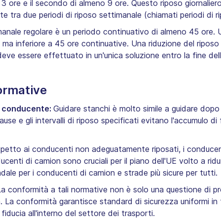
o 3 ore e il secondo di almeno 9 ore. Questo riposo giornalie
 tra due periodi di riposo settimanale (chiamati periodi di rip
anale regolare è un periodo continuativo di almeno 45 ore. U
ma inferiore a 45 ore continuative. Una riduzione del ripos
ve essere effettuato in un'unica soluzione entro la fine del
ormative
l conducente:
Guidare stanchi è molto simile a guidare dopo 
se e gli intervalli di riposo specificati evitano l'accumulo di
spetto ai conducenti non adeguatamente riposati, i conducent
enti di camion sono cruciali per il piano dell'UE volto a ridurr
dale per i conducenti di camion e strade più sicure per tutti.
La conformità a tali normative non è solo una questione di pr
a. La conformità garantisce standard di sicurezza uniformi in tu
fiducia all'interno del settore dei trasporti.