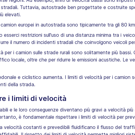
verse regioni. Ad esempio, limiti di velocità bassi sono imposti
stradali. Tuttavia, autostrade ben progettate e costruite sp
ù elevati.
 camion europei in autostrada sono tipicamente tra gli 80 km
ro esserci restrizioni sull'uso di una distanza minima tra i veic
rre il numero di incidenti stradali che coinvolgono veicoli pe
cità per i camion sulle strade rurali sono solitamente più bassi.
ffico locale, oltre che per ridurre le emissioni acustiche. Le
 pedonale e ciclistico aumenta. I limiti di velocità per i camio
nti della strada.
 i limiti di velocità
abili e le loro conseguenze diventano più gravi a velocità più 
tanto, è fondamentale rispettare i limiti di velocità per preven
velocità costanti e prevedibili fluidificano il flusso del traf
idabili. Il rispetto dei limiti di velocità permette migliori si