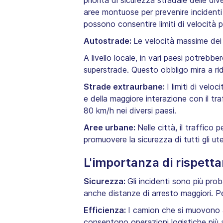
priorità di sicurezza stradale delle di
aree montuose per prevenire incidenti 
possono consentire limiti di velocità pi
Autostrade:
Le velocità massime dei
A livello locale, in vari paesi potrebbe
superstrade. Questo obbligo mira a ridu
Strade extraurbane:
I limiti di velo
e della maggiore interazione con il tra
80 km/h nei diversi paesi.
Aree urbane:
Nelle città, il traffico
promuovere la sicurezza di tutti gli ute
L'importanza di rispettare
Sicurezza:
Gli incidenti sono più prob
anche distanze di arresto maggiori. Per
Efficienza:
I camion che si muovono a 
consentono operazioni logistiche più aff