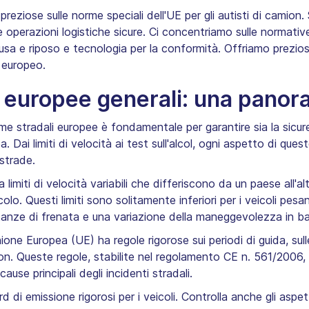
reziose sulle norme speciali dell'UE per gli autisti di camion
re operazioni logistiche sicure. Ci concentriamo sulle normative
pausa e riposo e tecnologia per la conformità. Offriamo prezio
 europeo.
i europee generali: una panor
 stradali europee è fondamentale per garantire sia la sicurez
pea. Dai limiti di velocità ai test sull'alcol, ogni aspetto di q
strade.
limiti di velocità variabili che differiscono da un paese all'a
colo. Questi limiti sono solitamente inferiori per i veicoli pes
anze di frenata e una variazione della maneggevolezza in base
ione Europea (UE) ha regole rigorose sui periodi di guida, sul
camion. Queste regole, stabilite nel regolamento CE n. 561/200
use principali degli incidenti stradali.
 di emissione rigorosi per i veicoli. Controlla anche gli aspett