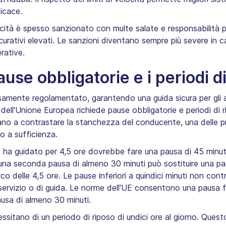
ficace.
ità è spesso sanzionato con multe salate e responsabilità pen
urativi elevati. Le sanzioni diventano sempre più severe in c
rative.
se obbligatorie e i periodi di
samente regolamentato, garantendo una guida sicura per gli aut
ell'Unione Europea richiede pause obbligatorie e periodi di rip
ano a contrastare la stanchezza del conducente, una delle prin
o a sufficienza.
 guidato per 4,5 ore dovrebbe fare una pausa di 45 minuti s
una seconda pausa di almeno 30 minuti può sostituire una pa
rco delle 4,5 ore. Le pause inferiori a quindici minuti non con
vizio o di guida. Le norme dell'UE consentono una pausa fra
ausa di almeno 30 minuti.
ssitano di un periodo di riposo di undici ore al giorno. Quest