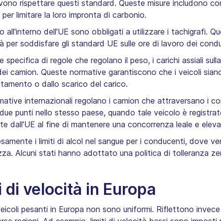
vono rispettare questi standard. Queste misure includono co
per limitare la loro impronta di carbonio.
all'interno dell'UE sono obbligati a utilizzare i tachigrafi. Que
vità per soddisfare gli standard UE sulle ore di lavoro dei cond
 specifica di regole che regolano il peso, i carichi assiali sulla
dei camion. Queste normative garantiscono che i veicoli siano
ostamento o dallo scarico del carico.
ative internazionali regolano i camion che attraversano i conf
a due punti nello stesso paese, quando tale veicolo è registr
e dall'UE al fine di mantenere una concorrenza leale e elevat
samente i limiti di alcol nel sangue per i conducenti, dove v
zza. Alcuni stati hanno adottato una politica di tolleranza ze
i di velocità in Europa
veicoli pesanti in Europa non sono uniformi. Riflettono invece l