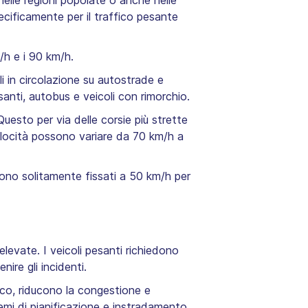
 nelle regioni popolate o anche nelle
ecificamente per il traffico pesante
/h e i 90 km/h.
oli in circolazione su autostrade e
santi, autobus e veicoli con rimorchio.
 Questo per via delle corsie più strette
 velocità possono variare da 70 km/h a
n sono solitamente fissati a 50 km/h per
elevate. I veicoli pesanti richiedono
ire gli incidenti.
fico, riducono la congestione e
stemi di pianificazione e instradamento,