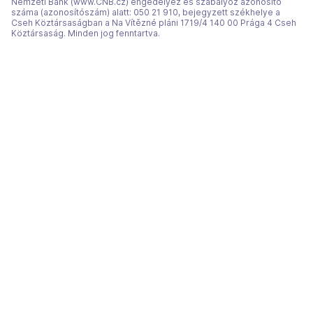
Nemzeti Bank (www.CNB.cz) engedélyez és szabályoz azonosító
száma (azonosítószám) alatt: 050 21 910, bejegyzett székhelye a
Cseh Köztársaságban a Na Vítězné pláni 1719/4 140 00 Prága 4 Cseh
Köztársaság. Minden jog fenntartva.