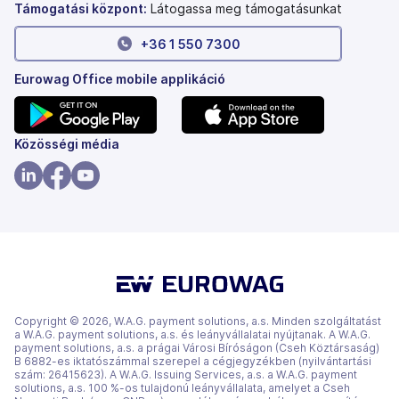
Támogatási központ:
Látogassa meg támogatásunkat
+36 1 550 7300
Eurowag Office mobile applikáció
(új
(új
Közösségi média
lapon
lapon
nyílik
nyílik
(új
(új
(új
meg)
meg)
lapon
lapon
lapon
nyílik
nyílik
nyílik
meg)
meg)
meg)
Copyright © 2026, W.A.G. payment solutions, a.s. Minden szolgáltatást
a W.A.G. payment solutions, a.s. és leányvállalatai nyújtanak. A W.A.G.
payment solutions, a.s. a prágai Városi Bíróságon (Cseh Köztársaság)
B 6882-es iktatószámmal szerepel a cégjegyzékben (nyilvántartási
szám: 26415623). A W.A.G. Issuing Services, a.s. a W.A.G. payment
solutions, a.s. 100 %-os tulajdonú leányvállalata, amelyet a Cseh