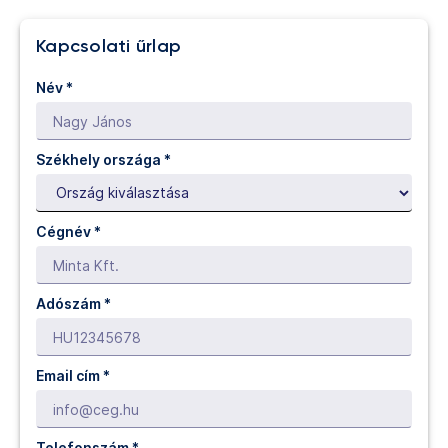
Kapcsolati űrlap
Név
*
Székhely országa *
Cégnév
*
Adószám *
Email cím
*
Telefonszám
*