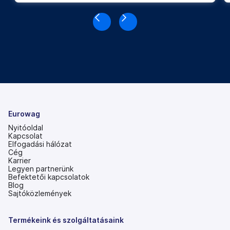
Eurowag
Nyitóoldal
Kapcsolat
Elfogadási hálózat
Cég
Karrier
Legyen partnerünk
Befektetői kapcsolatok
(új
Blog
lapon
Sajtóközlemények
nyílik
meg)
Termékeink és szolgáltatásaink