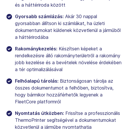
és a háttériroda között
Gyorsabb számlázás:
Akár 30 nappal
gyorsabban állítson ki számlákat, ha üzleti
dokumentumokat küldenek közvetlenül a járműből
a háttérirodába
Rakománykezelés:
Készítsen képeket a
rendelkezésre álló rakományterületről a rakomány
jobb kezelése és a bevételek növelése érdekében
a tér optimalizálásával
Felhőalapú tárolás:
Biztonságosan tárolja az
összes dokumentumot a felhőben, biztosítva,
hogy bármikor hozzáférhetők legyenek a
FleetCore platformról
Nyomtatás útközben:
Frissítse a professzionális
ThermoPrinter segítségével a dokumentumokat
közvetlenül a járműbe nyomtathatja