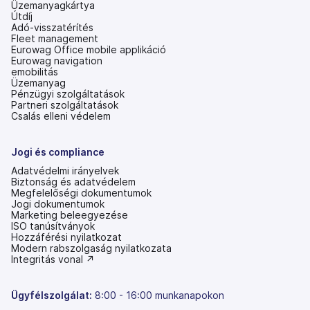
Üzemanyagkártya
Útdíj
Adó-visszatérítés
Fleet management
Eurowag Office mobile applikáció
Eurowag navigation
emobilitás
Üzemanyag
Pénzügyi szolgáltatások
Partneri szolgáltatások
Csalás elleni védelem
Jogi és compliance
Adatvédelmi irányelvek
Biztonság és adatvédelem
Megfelelőségi dokumentumok
Jogi dokumentumok
Marketing beleegyezése
ISO tanúsítványok
Hozzáférési nyilatkozat
(új
Modern rabszolgaság nyilatkozata
lapon
(új
Integritás vonal ↗
nyílik
lapon
meg)
nyílik
meg)
Ügyfélszolgálat:
8:00 - 16:00 munkanapokon