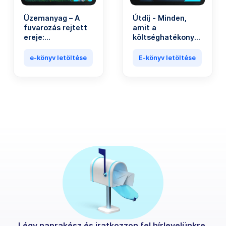
Üzemanyag – A
Útdíj - Minden,
fuvarozás rejtett
amit a
ereje:
költséghatékony
költségcsökkentés,
fuvarozáshoz
innováció,
tudni kell
e-könyv letöltése
E-könyv letöltése
fenntarthatóság
Légy naprakész és iratkozzon fel hírlevelünkre