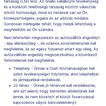
társaság (Ltd) lesz. Az önálló vállalkozói tevékenység
és a korlátolt felelősségű társaság közötti választás
döntő fontosságú, mivel ez hatással van az Ön
kötelezettségeire, jogaira és az adózás módjára.
Gondosan mérlegelje tehát, hogy melyik lehetőség a
megfelelőbb az Ön számára.
Nem lehetetlen megszerezni az autószállítói engedélyt
- épp ellenkezőleg -, de számos követelménynek kell
megfelelnie, és az egész folyamat eltart egy ideig. Az
autószállítási engedély megszerzéséhez a következő
feltételeknek kell megfelelnie:
Telephely - Önnek a Cseh Köztársaságban kell
üzleti tevékenységet folytatnia, ahol telephellyel
és járműparkkal rendelkezik.
Jó hírnév - Önnek jó hírnévvel kell rendelkeznie,
ami azt jelenti, hogy büntetlen előéletűnek kell
lennie, és nem követett el közúti fuvarozással
kapcsolatos súlyos bűncselekményt.