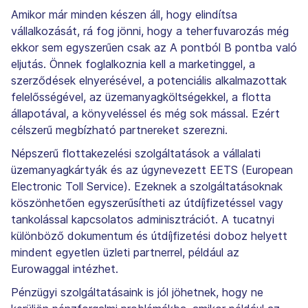
Amikor már minden készen áll, hogy elindítsa
vállalkozását, rá fog jönni, hogy a teherfuvarozás még
ekkor sem egyszerűen csak az A pontból B pontba való
eljutás. Önnek foglalkoznia kell a marketinggel, a
szerződések elnyerésével, a potenciális alkalmazottak
felelősségével, az üzemanyagköltségekkel, a flotta
állapotával, a könyveléssel és még sok mással. Ezért
célszerű megbízható partnereket szerezni.
Népszerű flottakezelési szolgáltatások a vállalati
üzemanyagkártyák és az úgynevezett EETS (European
Electronic Toll Service). Ezeknek a szolgáltatásoknak
köszönhetően egyszerűsítheti az útdíjfizetéssel vagy
tankolással kapcsolatos adminisztrációt. A tucatnyi
különböző dokumentum és útdíjfizetési doboz helyett
mindent egyetlen üzleti partnerrel, például az
Eurowaggal intézhet.
Pénzügyi szolgáltatásaink is jól jöhetnek, hogy ne