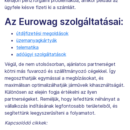
kerüljön pénzforgalmi problémákba, amikor például az
ügyfele késve fizeti ki a számláit.
Az Eurowag szolgáltatásai:
útdíjfizetési megoldások
üzemanyagkártyák
telematika
adóügyi szolgáltatások
Végül, de nem utolsósorban, ajánlatos partnerséget
kötni más fuvarozó és szállítmányozó cégekkel. Így
megoszthatják egymással a megbízásokat, és
maximálisan optimalizálhatják járműveik kihasználtságát.
Különösen az elején fogja értékelni az ilyen
partnerségeket. Reméljük, hogy lefedtünk néhányat a
vállalkozás indításának legfontosabb területeiből, és
segítettünk leegyszerűsíteni a folyamatot.
Kapcsolódó cikkek: