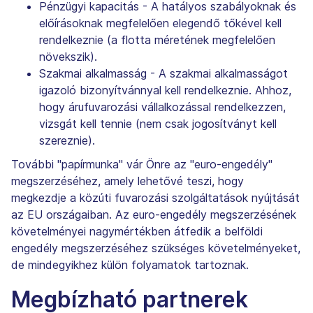
Pénzügyi kapacitás - A hatályos szabályoknak és
előírásoknak megfelelően elegendő tőkével kell
rendelkeznie (a flotta méretének megfelelően
növekszik).
Szakmai alkalmasság - A szakmai alkalmasságot
igazoló bizonyítvánnyal kell rendelkeznie. Ahhoz,
hogy árufuvarozási vállalkozással rendelkezzen,
vizsgát kell tennie (nem csak jogosítványt kell
szereznie).
További "papírmunka" vár Önre az "euro-engedély"
megszerzéséhez, amely lehetővé teszi, hogy
megkezdje a közúti fuvarozási szolgáltatások nyújtását
az EU országaiban. Az euro-engedély megszerzésének
követelményei nagymértékben átfedik a belföldi
engedély megszerzéséhez szükséges követelményeket,
de mindegyikhez külön folyamatok tartoznak.
Megbízható partnerek