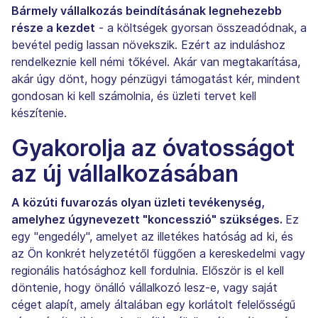
Bármely vállalkozás beindításának legnehezebb
része a kezdet
- a költségek gyorsan összeadódnak, a
bevétel pedig lassan növekszik. Ezért az induláshoz
rendelkeznie kell némi tőkével. Akár van megtakarítása,
akár úgy dönt, hogy pénzügyi támogatást kér, mindent
gondosan ki kell számolnia, és üzleti tervet kell
készítenie.
Gyakorolja az óvatosságot
az új vállalkozásában
A közúti fuvarozás olyan üzleti tevékenység,
amelyhez úgynevezett "koncesszió" szükséges.
Ez
egy "engedély", amelyet az illetékes hatóság ad ki, és
az Ön konkrét helyzetétől függően a kereskedelmi vagy
regionális hatósághoz kell fordulnia. Először is el kell
döntenie, hogy önálló vállalkozó lesz-e, vagy saját
céget alapít, amely általában egy korlátolt felelősségű