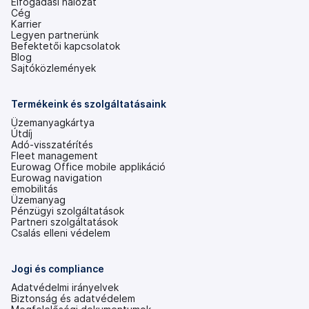
Elfogadási hálózat
Cég
Karrier
Legyen partnerünk
Befektetői kapcsolatok
(új
Blog
lapon
Sajtóközlemények
nyílik
meg)
Termékeink és szolgáltatásaink
Üzemanyagkártya
Útdíj
Adó-visszatérítés
Fleet management
Eurowag Office mobile applikáció
Eurowag navigation
emobilitás
Üzemanyag
Pénzügyi szolgáltatások
Partneri szolgáltatások
Csalás elleni védelem
Jogi és compliance
Adatvédelmi irányelvek
Biztonság és adatvédelem