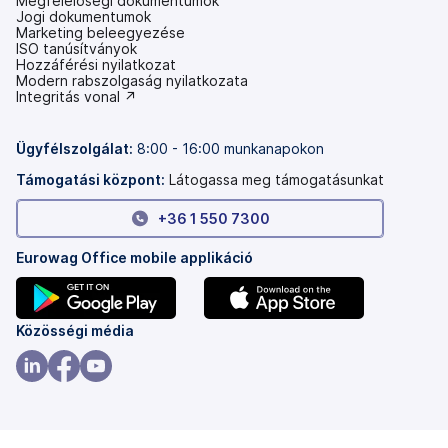
Megfelelőségi dokumentumok
Jogi dokumentumok
Marketing beleegyezése
ISO tanúsítványok
Hozzáférési nyilatkozat
(új
Modern rabszolgaság nyilatkozata
lapon
(új
Integritás vonal ↗
nyílik
lapon
meg)
nyílik
meg)
Ügyfélszolgálat:
8:00 - 16:00 munkanapokon
Támogatási központ:
Látogassa meg támogatásunkat
+36 1 550 7300
Eurowag Office mobile applikáció
(új
(új
Közösségi média
lapon
lapon
nyílik
nyílik
(új
(új
(új
meg)
meg)
lapon
lapon
lapon
nyílik
nyílik
nyílik