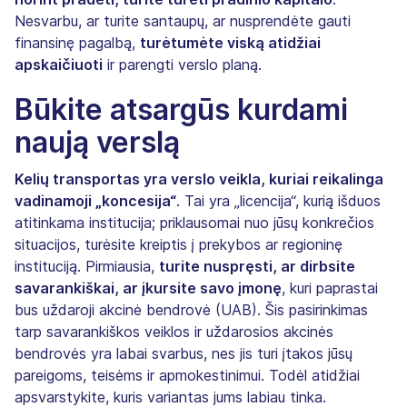
Nesvarbu, ar turite santaupų, ar nusprendėte gauti
finansinę pagalbą,
turėtumėte viską atidžiai
apskaičiuoti
ir parengti verslo planą.
Būkite atsargūs kurdami
naują verslą
Kelių transportas yra verslo veikla, kuriai reikalinga
vadinamoji „koncesija“
. Tai yra „licencija“, kurią išduos
atitinkama institucija; priklausomai nuo jūsų konkrečios
situacijos, turėsite kreiptis į prekybos ar regioninę
instituciją. Pirmiausia,
turite nuspręsti, ar dirbsite
savarankiškai, ar įkursite savo įmonę
, kuri paprastai
bus uždaroji akcinė bendrovė (UAB). Šis pasirinkimas
tarp savarankiškos veiklos ir uždarosios akcinės
bendrovės yra labai svarbus, nes jis turi įtakos jūsų
pareigoms, teisėms ir apmokestinimui. Todėl atidžiai
apsvarstykite, kuris variantas jums labiau tinka.