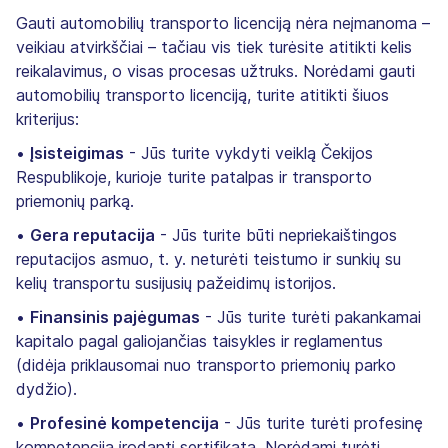
Gauti automobilių transporto licenciją nėra neįmanoma –
veikiau atvirkščiai – tačiau vis tiek turėsite atitikti kelis
reikalavimus, o visas procesas užtruks. Norėdami gauti
automobilių transporto licenciją, turite atitikti šiuos
kriterijus:
•
Įsisteigimas
- Jūs turite vykdyti veiklą Čekijos
Respublikoje, kurioje turite patalpas ir transporto
priemonių parką.
•
Gera reputacija
- Jūs turite būti nepriekaištingos
reputacijos asmuo, t. y. neturėti teistumo ir sunkių su
kelių transportu susijusių pažeidimų istorijos.
•
Finansinis pajėgumas
- Jūs turite turėti pakankamai
kapitalo pagal galiojančias taisykles ir reglamentus
(didėja priklausomai nuo transporto priemonių parko
dydžio).
•
Profesinė kompetencija
- Jūs turite turėti profesinę
kompetenciją įrodantį sertifikatą. Norėdami turėti