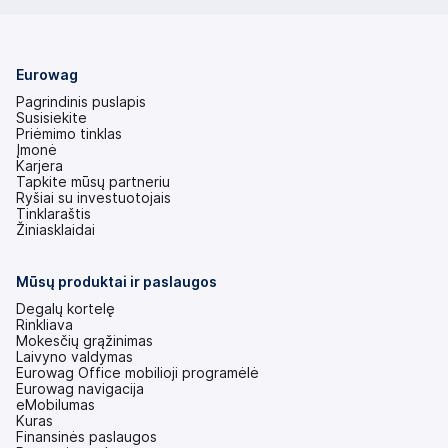
Eurowag
Pagrindinis puslapis
Susisiekite
Priėmimo tinklas
Įmonė
Karjera
Tapkite mūsų partneriu
Ryšiai su investuotojais
(atsidaro
Tinklaraštis
naujame
Žiniasklaidai
skirtuke)
Mūsų produktai ir paslaugos
Degalų kortelę
Rinkliava
Mokesčių grąžinimas
Laivyno valdymas
Eurowag Office mobilioji programėlė
Eurowag navigacija
eMobilumas
Kuras
Finansinės paslaugos