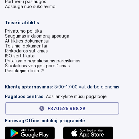
Partnerių paslaugos
Apsauga nuo sukčiavimo
Teisė ir atitiktis
Privatumo politika
Saugumas ir duomenų apsauga
Atitikties dokumentai
Teisiniai dokumentai
Rinkodaros sutikimas
ISO sertifikatai
Pritaikymo neįgaliesiems pareiškimas
(atsidaro
Šiuolaikinis vergijos pareiškimas
naujame
(atsidaro
Pasitikėjimo linija ↗
skirtuke)
naujame
skirtuke)
Klientų aptarnavimas:
8:00-17:00 val. darbo dienomis
Pagalbos centras:
Apsilankykite mūsų pagalboje
+370 525 968 28
Eurowag Office mobilioji programėlė