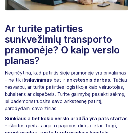
Ar turite patirties
sunkvežimių transporto
pramonėje? O kaip verslo
planas?
Neginčytina, kad patirtis šioje pramonėje yra privalumas
– ne tik
išsilavinimas
bet ir
ankstesnis darbas
. Tačiau
nesvarbu, ar turite patirties logistikoje kaip vairuotojas,
buhalteris ar dispečeris. Turite galimybę pasiekti sėkmę,
jei pademonstruosite savo ankstesnę patirtį,
parodydami savo žinias.
Sunkiausia bet kokio verslo pradžia yra pats startas
– išlaidos greitai auga, o pajamos didėja lėtai.
Taigi,
norint pradėti, turite turėti pradinio kapitalo
.