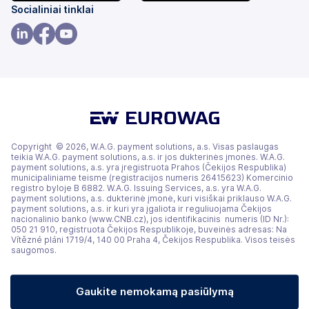
(atsidaro
(atsidaro
Socialiniai tinklai
naujame
naujame
skirtuke)
skirtuke)
(atsidaro
(atsidaro
(atsidaro
naujame
naujame
naujame
skirtuke)
skirtuke)
skirtuke)
Copyright © 2026, W.A.G. payment solutions, a.s. Visas paslaugas
teikia W.A.G. payment solutions, a.s. ir jos dukterinės įmonės. W.A.G.
payment solutions, a.s. yra įregistruota Prahos (Čekijos Respublika)
municipaliniame teisme (registracijos numeris 26415623) Komercinio
registro byloje B 6882. W.A.G. Issuing Services, a.s. yra W.A.G.
payment solutions, a.s. dukterinė įmonė, kuri visiškai priklauso W.A.G.
payment solutions, a.s. ir kuri yra įgaliota ir reguliuojama Čekijos
nacionalinio banko (www.CNB.cz), jos identifikacinis numeris (ID Nr.):
050 21 910, registruota Čekijos Respublikoje, buveinės adresas: Na
Vítězné pláni 1719/4, 140 00 Praha 4, Čekijos Respublika. Visos teisės
saugomos.
Gaukite nemokamą pasiūlymą