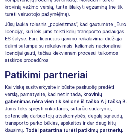
krovinių vežimo verslą, turite išlaikyti egzaminą (ne tik
turėti vairuotojo pažymėjimą).
Jūsų laukia tolesnis „popierizmas“, kad gautumėte „Euro
licenciją“, kuri leis jums teikti kelių transporto paslaugas
ES šalyse. Euro licencijos gavimo reikalavimai didžiąja
dalimi sutampa su reikalavimais, keliamais nacionalinei
licencijai gauti, tačiau kiekvienam procesui taikomos
atskiros procedūros.
Patikimi partneriai
Kai viską susitvarkysite ir būsite pasiruošę pradėti
verslą, pamatysite, kad net ir tada,
krovinių
gabenimas nėra vien tik kelionė iš taško A į tašką B
.
Jums teks spręsti rinkodaros, sutarčių sudarymo,
potencialių darbuotojų atsakomybės, degalų sąnaudų,
transporto parko būklės, apskaitos ir dar daug kitų
klausimų.
Todėl patartina turėti patikimų partnerių
.