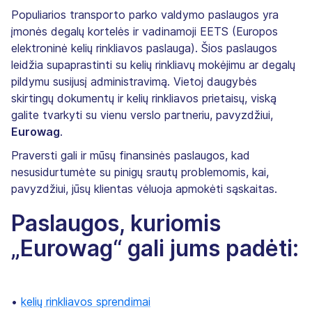
Populiarios transporto parko valdymo paslaugos yra
įmonės degalų kortelės ir vadinamoji EETS (Europos
elektroninė kelių rinkliavos paslauga). Šios paslaugos
leidžia supaprastinti su kelių rinkliavų mokėjimu ar degalų
pildymu susijusį administravimą. Vietoj daugybės
skirtingų dokumentų ir kelių rinkliavos prietaisų, viską
galite tvarkyti su vienu verslo partneriu, pavyzdžiui,
Eurowag
.
Praversti gali ir mūsų finansinės paslaugos, kad
nesusidurtumėte su pinigų srautų problemomis, kai,
pavyzdžiui, jūsų klientas vėluoja apmokėti sąskaitas.
Paslaugos, kuriomis
„Eurowag“ gali jums padėti:
•
kelių rinkliavos sprendimai