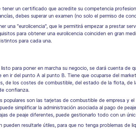
tener un certificado que acredite su competencia profesiona
cías, debes superar un examen (no solo el permiso de cond
r una "eurolicencia", que le permitirá empezar a prestar serv
quisitos para obtener una eurolicencia coinciden en gran med
distintos para cada una.
isto para poner en marcha su negocio, se dará cuenta de que
 en ir del punto A al punto B. Tiene que ocuparse del market
s, de los costes de combustible, del estado de la flota, de 
de confianza.
ás populares son las tarjetas de combustible de empresa y e
 puede simplificar la administración asociada al pago de peaj
jas de peaje diferentes, puede gestionarlo todo con un úni
 pueden resultarle útiles, para que no tenga problemas de li