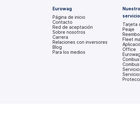
Eurowag
Nuestro
servici
Página de inicio
Contacto
Tarjeta
Red de aceptación
Peaje
Sobre nosotros
Reembol
Carrera
Fleet m
Relaciones con inversores
Aplicac
(se
Blog
Office
abre
Para los medios
Eurowag
en
Combusti
una
Combust
pestaña
Servicio
nueva)
Servicio
Protecci