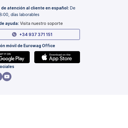
 de atención al cliente en español:
De
8:00, días laborables
de ayuda:
Visita nuestro soporte
+34 937 371 151
ión móvil de Eurowag Office
(se
ociales
abre
en
(se
una
re
abre
a
pestaña
en
nueva)
a
una
a
staña
pestaña
eva)
nueva)