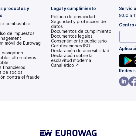
s productos y
Legal y cumplimiento
Servicio
os
9:00 a 1
Política de privacidad
Seguridad y protección de
 de combustible
Centro 
datos
Documentos de cumplimiento
so de impuestos
Documentos legales
anagement
Consentimiento publicitario
ión móvil de Eurowag
Certificaciones ISO
Aplicac
Declaración de accesibilidad
 navigation
(se
Declaración sobre la
bles alternativos
abre
esclavitud moderna
ible
en
(se
Canal ético ↗
s financieros
una
abre
(se
Redes s
s de socios
pestaña
en
ón contra el fraude
abre
nueva)
una
pestaña
en
nueva)
(se
(se
una
abre
ab
pestañ
en
en
nueva)
una
un
pestañ
pe
nueva)
nu