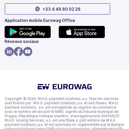
+33 4 48 80 02 28
Application mobile Eurowag Office
(s'ouvre
(s'ouvre
Réseaux sociaux
dans
dans
un
un
(s'ouvre
(s'ouvre
(s'ouvre
nouvel
nouvel
dans
dans
dans
onglet)
onglet)
un
un
un
nouvel
nouvel
nouvel
onglet)
onglet)
onglet)
Copyright © 2026, W.A.G. payment solutions, a.s. Tous les services
sont fournis par W.A.G. payment solutions, a.s. et ses filiales. W.A.G.
payment solutions, a.s. est enregistrée au registre du commerce
sous le numéro de dossier B 6882 auprès du tribunal municipal de
Prague, République tchèque (numéro d'enregistrement 26415623).
W.A.G. Issuing Services, a.s. est une filiale à part entière de W.A.G.
payment solutions, a.s. et est autorisée et réglementée par la Banque
nationale tchèque (www.CNB.cz) sous son numéro d'identification (ID