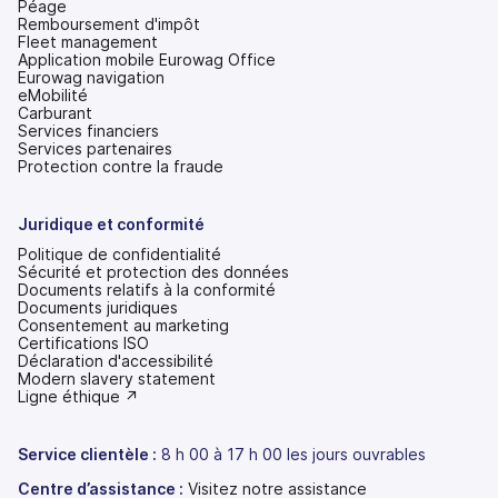
Péage
Remboursement d'impôt
Fleet management
Application mobile Eurowag Office
Eurowag navigation
eMobilité
Carburant
Services financiers
Services partenaires
Protection contre la fraude
Juridique et conformité
Politique de confidentialité
Sécurité et protection des données
Documents relatifs à la conformité
Documents juridiques
Consentement au marketing
Certifications ISO
Déclaration d'accessibilité
(s'ouvre
Modern slavery statement
dans
(s'ouvre
Ligne éthique ↗
un
dans
nouvel
un
onglet)
nouvel
Service clientèle :
8 h 00 à 17 h 00 les jours ouvrables
onglet)
Centre d’assistance :
Visitez notre assistance