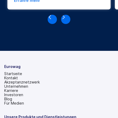
Erfahre mehr
Eurowag
Startseite
Kontakt
Akzeptanznetzwerk
Unternehmen
Karriere
Investoren
(wird
Blog
in
Für Medien
einem
neuen
Tab
Unsere Produkte und Dienstleistungen