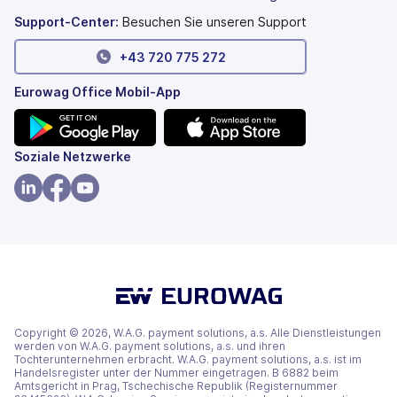
geöffnet)
Tab
geöffnet)
Support-Center:
Besuchen Sie unseren Support
+43 720 775 272
Eurowag Office Mobil-App
(wird
(wird
Soziale Netzwerke
in
in
einem
einem
(wird
(wird
(wird
neuen
neuen
in
in
in
Tab
Tab
einem
einem
einem
geöffnet)
geöffnet)
neuen
neuen
neuen
Tab
Tab
Tab
geöffnet)
geöffnet)
geöffnet)
Copyright © 2026, W.A.G. payment solutions, a.s. Alle Dienstleistungen
werden von W.A.G. payment solutions, a.s. und ihren
Tochterunternehmen erbracht. W.A.G. payment solutions, a.s. ist im
Handelsregister unter der Nummer eingetragen. B 6882 beim
Amtsgericht in Prag, Tschechische Republik (Registernummer