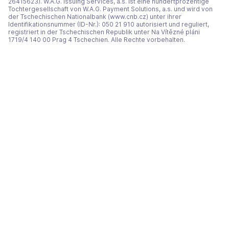
26415623). W.A.G. Issuing Services, a.s. ist eine hundertprozentige
Tochtergesellschaft von W.A.G. Payment Solutions, a.s. und wird von
der Tschechischen Nationalbank (www.cnb.cz) unter ihrer
Identifikationsnummer (ID-Nr.): 050 21 910 autorisiert und reguliert,
registriert in der Tschechischen Republik unter Na Vítězné pláni
1719/4 140 00 Prag 4 Tschechien. Alle Rechte vorbehalten.