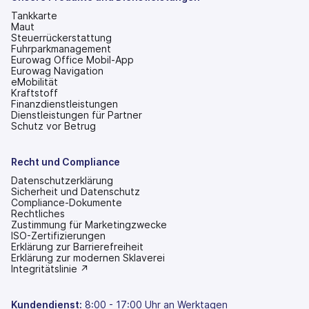
geöffnet)
Tankkarte
Maut
Steuerrückerstattung
Fuhrparkmanagement
Eurowag Office Mobil-App
Eurowag Navigation
eMobilität
Kraftstoff
Finanzdienstleistungen
Dienstleistungen für Partner
Schutz vor Betrug
Recht und Compliance
Datenschutzerklärung
Sicherheit und Datenschutz
Compliance-Dokumente
Rechtliches
Zustimmung für Marketingzwecke
ISO-Zertifizierungen
Erklärung zur Barrierefreiheit
(wird
Erklärung zur modernen Sklaverei
in
(wird
Integritätslinie ↗
einem
in
neuen
einem
Tab
neuen
Kundendienst:
8:00 - 17:00 Uhr an Werktagen