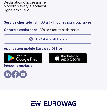
Déclaration d'accessibilité
(s'ouvre
Modern slavery statement
dans
(s'ouvre
Ligne éthique ↗
un
dans
nouvel
un
onglet)
nouvel
Service clientèle :
8 h 00 à 17 h 00 les jours ouvrables
onglet)
Centre d’assistance :
Visitez notre assistance
+33 4 48 80 02 28
Application mobile Eurowag Office
(s'ouvre
(s'ouvre
Réseaux sociaux
dans
dans
un
un
(s'ouvre
(s'ouvre
(s'ouvre
nouvel
nouvel
dans
dans
dans
onglet)
onglet)
un
un
un
nouvel
nouvel
nouvel
onglet)
onglet)
onglet)