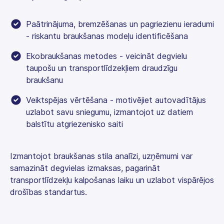
Paātrinājuma, bremzēšanas un pagriezienu ieradumi
- riskantu braukšanas modeļu identificēšana
Ekobraukšanas metodes - veicināt degvielu
taupošu un transportlīdzekļiem draudzīgu
braukšanu
Veiktspējas vērtēšana - motivējiet autovadītājus
uzlabot savu sniegumu, izmantojot uz datiem
balstītu atgriezenisko saiti
Izmantojot braukšanas stila analīzi, uzņēmumi var
samazināt degvielas izmaksas, pagarināt
transportlīdzekļu kalpošanas laiku un uzlabot vispārējos
drošības standartus.