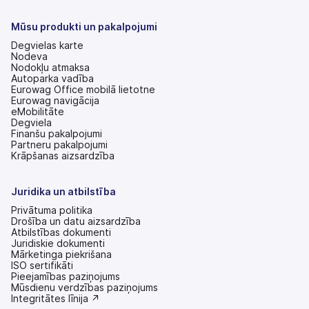
jaunā
cilnē)
Mūsu produkti un pakalpojumi
Degvielas karte
Nodeva
Nodokļu atmaksa
Autoparka vadība
Eurowag Office mobilā lietotne
Eurowag navigācija
eMobilitāte
Degviela
Finanšu pakalpojumi
Partneru pakalpojumi
Krāpšanas aizsardzība
Juridika un atbilstība
Privātuma politika
Drošība un datu aizsardzība
Atbilstības dokumenti
Juridiskie dokumenti
Mārketinga piekrišana
ISO sertifikāti
Pieejamības paziņojums
(tiek
Mūsdienu verdzības paziņojums
atvērts
(tiek
Integritātes līnija ↗