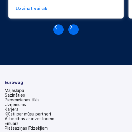
Uzzināt vairāk
Eurowag
Mājaslapa
Sazināties
Pieņemšanas tīkls
Uzņēmums
Karjera
Kļūsti par mūsu partneri
Attiecības ar investoriem
(tiek
Emuārs
atvērts
Plašsaziņas līdzekļiem