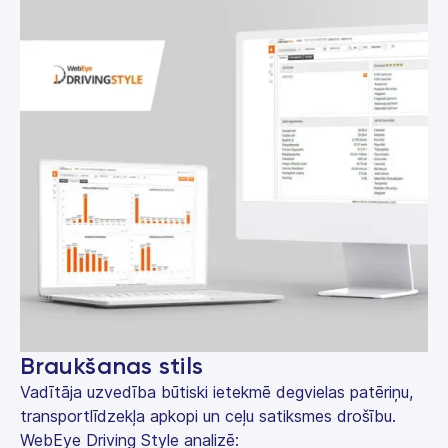
Braukšanas stils
Vadītāja uzvedība būtiski ietekmē degvielas patēriņu,
transportlīdzekļa apkopi un ceļu satiksmes drošību.
WebEye Driving Style analizē: