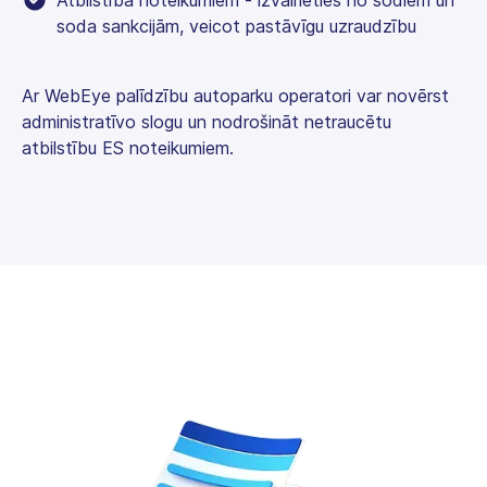
soda sankcijām, veicot pastāvīgu uzraudzību
Ar WebEye palīdzību autoparku operatori var novērst
administratīvo slogu un nodrošināt netraucētu
atbilstību ES noteikumiem.