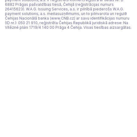
6882 Prāgas pašvaldības tiesā, Čehijā (reģistrācijas numurs
26415623). W.A.G. Issuing Services, a.s. ir pilnībā piederošs W.A.G.
payment solutions, a.s. meitasuzņēmums, un to pilnvarota un regulē
Čehijas Nacionālā banka (www.CNB.cz) ar savu identifikācijas numuru
(ID nr.): 050 21 910, reģistrēta Čehijas Republikā juridiskā adrese: Na
Vítězné pláni 1719/4 140 00 Prāga 4 Čehija. Visas tiesības aizsargātas.