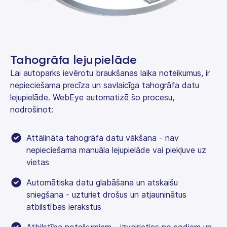
Tahogrāfa lejupielāde
Lai autoparks ievērotu braukšanas laika noteikumus, ir
nepieciešama precīza un savlaicīga tahogrāfa datu
lejupielāde. WebEye automatizē šo procesu,
nodrošinot:
Attālināta tahogrāfa datu vākšana - nav
nepieciešama manuāla lejupielāde vai piekļuve uz
vietas
Automātiska datu glabāšana un atskaišu
sniegšana - uzturiet drošus un atjauninātus
atbilstības ierakstus
Atbilstība noteikumiem - izvairieties no sodiem un