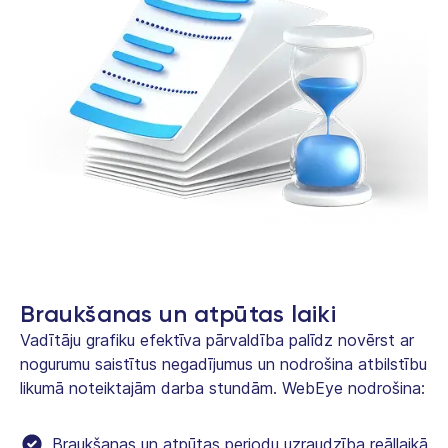
Braukšanas un atpūtas laiki
Vadītāju grafiku efektīva pārvaldība palīdz novērst ar
nogurumu saistītus negadījumus un nodrošina atbilstību
likumā noteiktajām darba stundām. WebEye nodrošina:
Braukšanas un atpūtas periodu uzraudzība reāllaikā