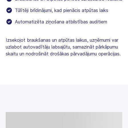
Tūlītēji brīdinājumi, kad pienācis atpūtas laiks
Automatizēta ziņošana atbilstības auditiem
Izsekojot braukšanas un atpūtas laikus, uzņēmumi var
uzlabot autovadītāju labsajūtu, samazināt pārkāpumu
skaitu un nodrošināt drošākas pārvadājumu operācijas.