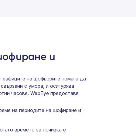
шофиране и
 графиците на шофьорите помага да
 свързани с умора, и осигурява
отни часове. WebEye предоставя:
реме на периодите на шофиране и
огато времето за почивка е