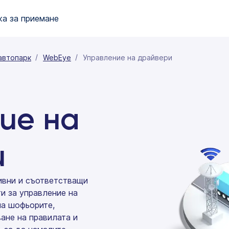
а за приемане
автопарк
WebEye
Управление на драйвери
ие на
и
ивни и съответстващи
и за управление на
на шофьорите,
ане на правилата и