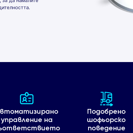
 за да намалите
дителността.
втоматизирано
Подобрено
управление на
шофьорско
ъответствието
поведение