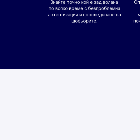
Знайте точно кой е зад волана
Оп
по всяко време с безпроблемна
автентикация и проследяване на
шофьорите.
по