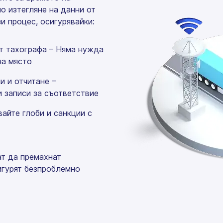
о изтегляне на данни от
и процес, осигурявайки:
т тахографа – Няма нужда
на място
и и отчитане –
 записи за съответствие
вайте глоби и санкции с
ат да премахнат
игурят безпроблемно