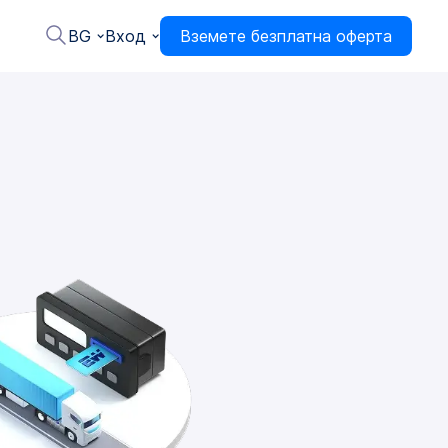
BG
Вход
Вземете безплатна оферта