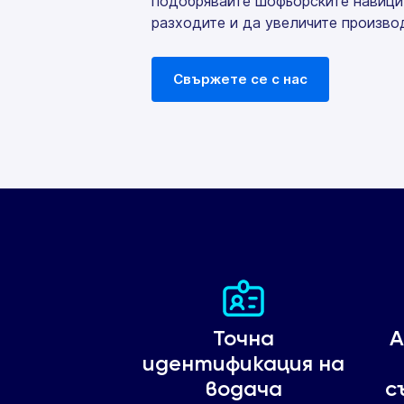
подобрявайте шофьорските навици,
разходите и да увеличите произво
Свържете се с нас
Точна
А
идентификация на
водача
с