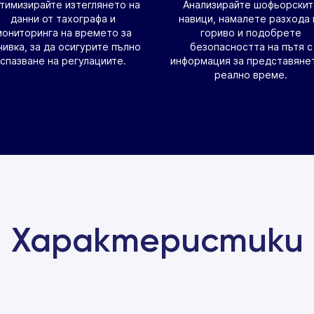
тимизирайте изтеглянето на
Анализирайте шофьорскит
данни от тахографа и
навици, намалете разхода 
мониторинга на времето за
гориво и подобрете
чивка, за да осигурите пълно
безопасността на пътя с
спазване на регулациите.
информация за представяне
реално време.
Характеристики