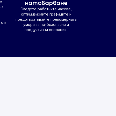
натоварване
е
на
Следете работните часове,
оптимизирайте графиците и
предотвратявайте прекомерната
то в
умора за по-безопасни и
продуктивни операции.