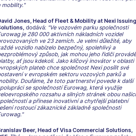
 mobility."
avid Jones, Head of Fleet & Mobility at Nexi Issuin
olutions,
dodává:
"Ve vozovém parku společnosti
urowag je 280 000 aktivních nákladních vozidel
rovozovaných ve 23 zemích.
Je velmi důležité, aby
aždé vozidlo nabízelo bezpečný, spolehlivý a
ezproblémový způsob, jak mohou jeho řidiči provádě
latby, ať jsou kdekoli. Jako klíčový inovátor v oblasti
vropských plateb chce společnost Nexi posílit své
ostavení v evropském sektoru vozových parků a
obility.
Doufáme, že toto partnerství povede k další
polupráci se společností Eurowag, která využije
eloevropského rozsahu a silných stránek obou našic
polečností a přinese inovativní a chytřejší platební
ešení rostoucí zákaznické základně společnosti
Eurowag."
ranislav Beer, Head of Visa Commercial Solutions,