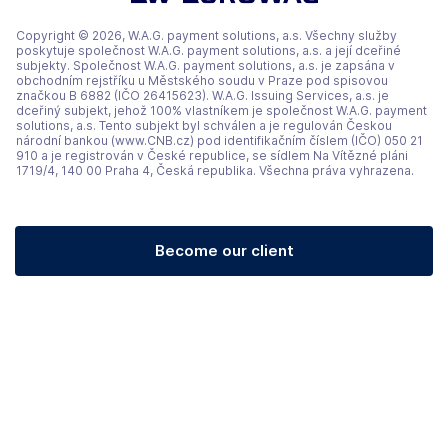
Copyright © 2026, W.A.G. payment solutions, a.s. Všechny služby
poskytuje společnost W.A.G. payment solutions, a.s. a její dceřiné
subjekty. Společnost W.A.G. payment solutions, a.s. je zapsána v
obchodním rejstříku u Městského soudu v Praze pod spisovou
značkou B 6882 (IČO 26415623). W.A.G. Issuing Services, a.s. je
dceřiný subjekt, jehož 100% vlastníkem je společnost W.A.G. payment
solutions, a.s. Tento subjekt byl schválen a je regulován Českou
národní bankou (www.CNB.cz) pod identifikačním číslem (IČO) 050 21
910 a je registrován v České republice, se sídlem Na Vítězné pláni
1719/4, 140 00 Praha 4, Česká republika. Všechna práva vyhrazena.
Become our client