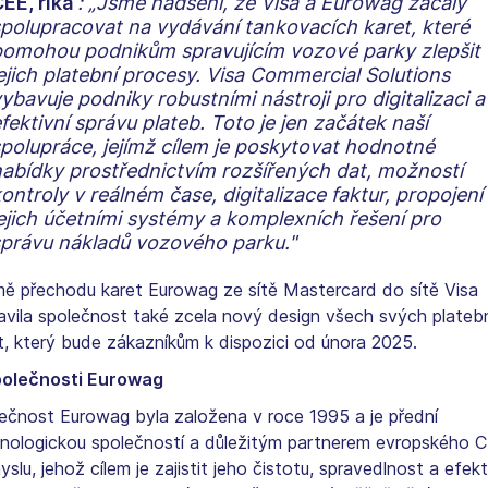
EE, říká
: „Jsme nadšeni, že Visa a Eurowag začaly
polupracovat na vydávání tankovacích karet, které
omohou podnikům spravujícím vozové parky zlepšit
ejich platební procesy.
Visa Commercial Solutions
ybavuje podniky robustními nástroji pro digitalizaci a
fektivní správu plateb.
Toto je jen začátek naší
polupráce, jejímž cílem je poskytovat hodnotné
abídky prostřednictvím rozšířených dat, možností
ontroly v reálném čase, digitalizace faktur, propojení
ejich účetními systémy a komplexních řešení pro
právu nákladů vozového parku."
ě přechodu karet Eurowag ze sítě Mastercard do sítě Visa
ravila společnost také zcela nový design všech svých plateb
t, který bude zákazníkům k dispozici od února 2025.
polečnosti Eurowag
ečnost Eurowag byla založena v roce 1995 a je přední
nologickou společností a důležitým partnerem evropského 
yslu, jehož cílem je zajistit jeho čistotu, spravedlnost a efekti