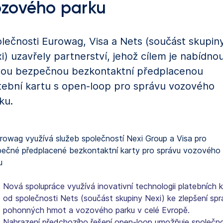
ozového parku
lečnosti Eurowag, Visa a Nets (součást skupin
i) uzavřely partnerství, jehož cílem je nabídno
ou bezpečnou bezkontaktní předplacenou
tební kartu s open-loop pro správu vozového
ku.
Nová spolupráce využívá inovativní technologii platebních k
od společnosti Nets (součást skupiny Nexi) ke zlepšení spr
pohonných hmot a vozového parku v celé Evropě.
Nahrazení předchozího řešení open-loop umožňuje společno