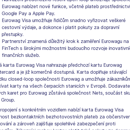
Eurowag nabízet nové funkce, včetně plateb prostřednictv
Google Pay a Apple Pay.
Eurowag Visa umožňuje řidičům snadno vyřizovat veškeré
cestovní výdaje, a dokonce i platit pokuty za dopravní
přestupky.
Partnerství znamená důležitý krok k zaměření Eurowagu na
FinTech s širokými možnostmi budoucího rozvoje inovativní
finančních služeb.
 karta Eurowag Visa nahrazuje předchozí kartu Eurowag
ercard a je již komerčně dostupná. Karta doplňuje stávající
dku closed-loop společnosti Eurowag a umožňuje zákazníků
ívat karty na všech čerpacích stanicích v Evropě. Dodavat
ch karet pro Eurowag zůstává společnost Nets, součást sk
 Group.
ropojení s konkrétním vozidlem nabízí karta Eurowag Visa
ost bezkontaktních bezhotovostních plateb za občerstven
ování a zároveň zajišťuje spolehlivé zabezpečení proti