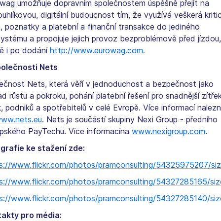
wag umožňuje dopravním společnostem úspěšně přejít na
ouhlíkovou, digitální budoucnost tím, že využívá veškerá kriti
, poznatky a platební a finanční transakce do jediného
ystému a propojuje jejich provoz bezproblémově před jízdou,
ě i po dodání
http://www.eurowag.com.
olečnosti Nets
ečnost Nets, která věří v jednoduchost a bezpečnost jako
ad růstu a pokroku, pohání platební řešení pro snadnější zítře
, podniků a spotřebitelů v celé Evropě. Více informací nalez
ww.nets.eu
. Nets je součástí skupiny Nexi Group - předního
pského PayTechu. Více informacína
www.nexigroup.com
.
grafie ke stažení zde:
s://www.flickr.com/photos/pramconsulting/54325975207/size
s://www.flickr.com/photos/pramconsulting/54327285165/size
s://www.flickr.com/photos/pramconsulting/54327285140/size
akty pro média: