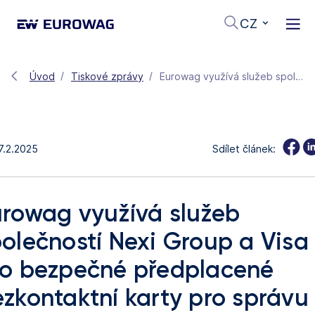
CZ
Úvod
Tiskové zprávy
Eurowag využívá služeb společností Nexi Group a Visa pro bezpečné předplacené bezkontaktní karty pro správu vozového parku
7.2.2025
Sdílet článek:
rowag využívá služeb
olečností Nexi Group a Visa
ro bezpečné předplacené
zkontaktní karty pro správu