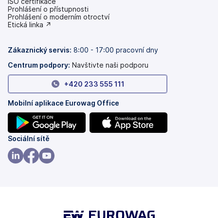
ISO certifikace
Prohlášení o přístupnosti
(se
Prohlášení o moderním otroctví
v
(se
Etická linka ↗
nových
v
záložkách)
nových
záložkách)
Zákaznický servis:
8:00 - 17:00 pracovní dny
Centrum podpory:
Navštivte naši podporu
+420 233 555 111
Mobilní aplikace Eurowag Office
(se
(se
Sociální sítě
v
v
nových
nových
(se
(se
(se
záložkách)
záložkách)
v
v
v
nových
nových
nových
záložkách)
záložkách)
záložkách)