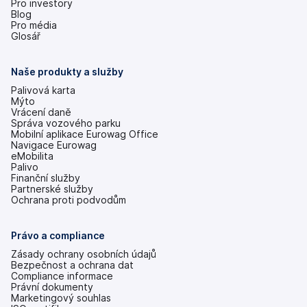
Pro investory
(se
Blog
v
Pro média
nových
Glosář
záložkách)
Naše produkty a služby
Palivová karta
Mýto
Vrácení daně
Správa vozového parku
Mobilní aplikace Eurowag Office
Navigace Eurowag
eMobilita
Palivo
Finanční služby
Partnerské služby
Ochrana proti podvodům
Právo a compliance
Zásady ochrany osobních údajů
Bezpečnost a ochrana dat
Compliance informace
Právní dokumenty
Marketingový souhlas