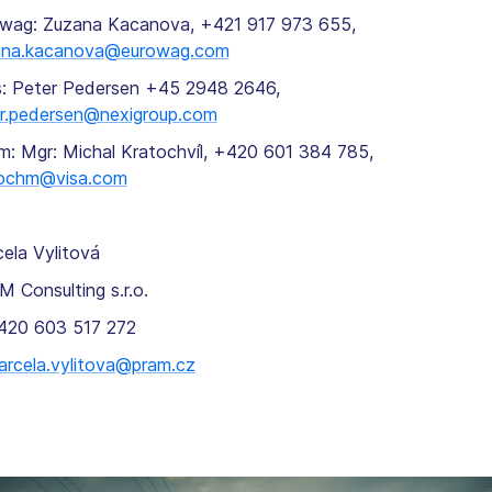
wag: Zuzana Kacanova, +421 917 973 655,
ana.kacanova@eurowag.com
: Peter Pedersen +45 2948 2646,
r.pedersen@nexigroup.com
m: Mgr: Michal Kratochvíl, +420 601 384 785,
tochm@visa.com
ela Vylitová
 Consulting s.r.o.
420 603 517 272
arcela.vylitova@pram.cz