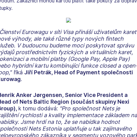
odům. Zákazníci mohou kartou platit také pokuty za doprav
tupky.
Členství Eurowagu v síti Visa přináší uživatelům karet
ové výhody, ale také různé typy nových fintech
lužeb.
V budoucnu budeme moci poskytovat správu
ýdajů prostřednictvím fyzických a virtuálních karet,
okenizaci a mobilní platby (Google Pay, Apple Pay)
ebo hybridní kartu kombinující funkce closed a open
oop
,“ říká
Jiří Petrák, Head of Payment společnosti
Eurowag
.
enrik Anker Jørgensen, Senior Vice President a
ead of Nets Baltic Region (součást skupiny Nexi
Group),
k tomu dodává:
"Pro společnost Nets je
ajištění rychlosti a kvality implementace základem na
abídky.
Jsme hrdí na to, že se nabídka hodnot
polečnosti Nets Estonia uplatňuje u tak zajímavého
eloevropského zákazníka v segmentu vozového par