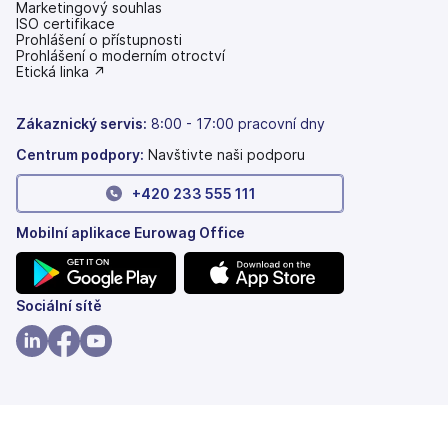
Marketingový souhlas
ISO certifikace
Prohlášení o přístupnosti
(se
Prohlášení o moderním otroctví
v
(se
Etická linka ↗
nových
v
záložkách)
nových
záložkách)
Zákaznický servis:
8:00 - 17:00 pracovní dny
Centrum podpory:
Navštivte naši podporu
+420 233 555 111
Mobilní aplikace Eurowag Office
(se
(se
Sociální sítě
v
v
nových
nových
(se
(se
(se
záložkách)
záložkách)
v
v
v
nových
nových
nových
záložkách)
záložkách)
záložkách)