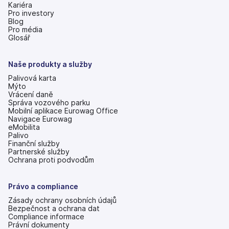
Kariéra
Pro investory
(se
Blog
v
Pro média
nových
Glosář
záložkách)
Naše produkty a služby
Palivová karta
Mýto
Vrácení daně
Správa vozového parku
Mobilní aplikace Eurowag Office
Navigace Eurowag
eMobilita
Palivo
Finanční služby
Partnerské služby
Ochrana proti podvodům
Právo a compliance
Zásady ochrany osobních údajů
Bezpečnost a ochrana dat
Compliance informace
Právní dokumenty