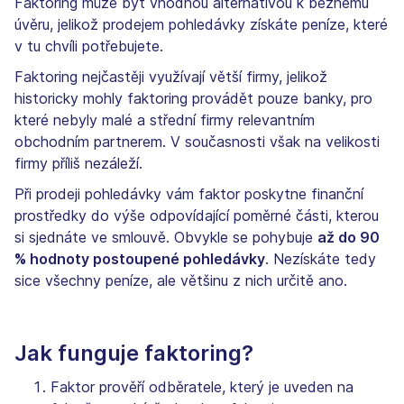
Faktoring může být vhodnou alternativou k běžnému
úvěru, jelikož prodejem pohledávky získáte peníze, které
v tu chvíli potřebujete.
Faktoring nejčastěji využívají větší firmy, jelikož
historicky mohly faktoring provádět pouze banky, pro
které nebyly malé a střední firmy relevantním
obchodním partnerem. V současnosti však na velikosti
firmy příliš nezáleží.
Při prodeji pohledávky vám faktor poskytne finanční
prostředky do výše odpovídající poměrné části, kterou
si sjednáte ve smlouvě. Obvykle se pohybuje
až do 90
% hodnoty postoupené pohledávky
. Nezískáte tedy
sice všechny peníze, ale většinu z nich určitě ano.
Jak funguje faktoring?
Faktor prověří odběratele, který je uveden na