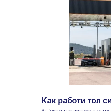
Как работи тол с
Разбирането на испанската тол сис