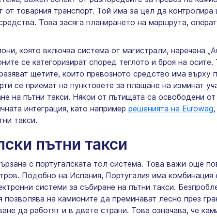
т от товарния транспорт. Той има за цел да контролира
средства. Това засяга планирането на маршрута, опера
они, която включва система от магистрали, наречена „Au
ните се категоризират според теглото и броя на осите. 
тразяват щетите, които превозното средство има върху 
арти се приемат на пунктовете за плащане на изминат у
не на пътни такси. Някои от пътищата са освободени от
ичната интеграция, като например
решенията на Eurowag
тни такси.
лски пътни такси
вързана с португалската тол система. Това важи още по
тров. Подобно на Испания, Португалия има комбинация 
ектронни системи за събиране на пътни такси. Безпро
я позволява на камионите да преминават лесно през гра
ане да работят и в двете страни. Това означава, че ка