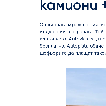
камиони 
Обширната мрежа от магист
индустрии в страната. Той
извън него. Autovias са дъ
безплатно. Autopista обаче
шофьорите да плащат такси