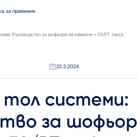
а за приемане
теми: Ръководство за шофьори на камиони + ES/PT такса
22.3.2024
 тол системи:
тво за шофьор