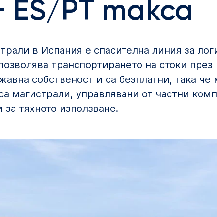
+ ES/PT такса
рали в Испания е спасителна линия за лог
 позволява транспортирането на стоки през
ржавна собственост и са безплатни, така че
 са магистрали, управлявани от частни комп
 за тяхното използване.