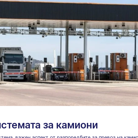
истемата за камиони
тема, важен аспект от разпоредбите за превоз на камио