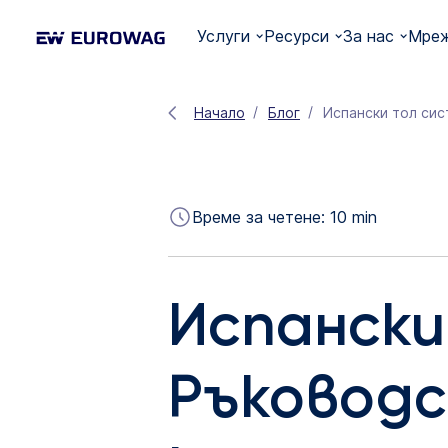
Услуги
Ресурси
За нас
Мреж
Начало
Блог
Испански тол сис
Време за четене:
10
min
Испански
Ръководс