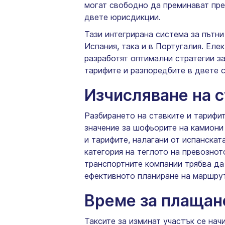
могат свободно да преминават през
двете юрисдикции.
Тази интегрирана система за пътн
Испания, така и в Португалия. Еле
разработят оптимални стратегии за
тарифите и разпоредбите в двете 
Изчисляване на с
Разбирането на ставките и тарифит
значение за шофьорите на камиони
и тарифите, налагани от испанската
категория на теглото на превозно
транспортните компании трябва да
ефективното планиране на маршрут
Време за плащан
Таксите за изминат участък се нач