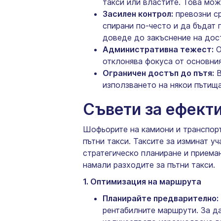
такси или властите. Това мо
Засилен контрол:
превозни ср
спирани по-често и да бъдат 
доведе до закъснение на дост
Административна тежест:
О
отклонява фокуса от основния
Ограничен достъп до пътя:
В
използването на някои пътища
Съвети за ефекти
Шофьорите на камиони и транспорт
пътни такси. Таксите за изминат у
стратегическо планиране и приема
намали разходите за пътни такси.
1. Оптимизация на маршрута
Планирайте предварително:
рентабилните маршрути. За да