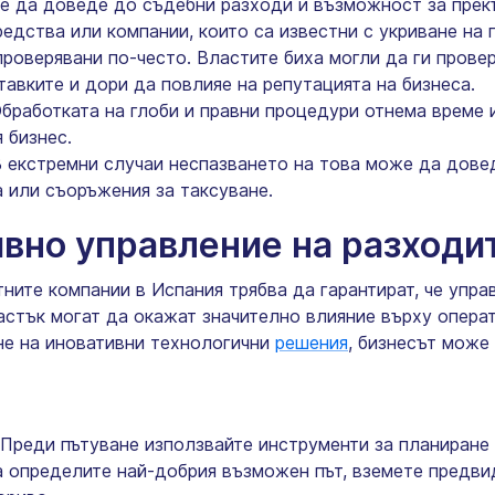
же да доведе до съдебни разходи и възможност за прек
едства или компании, които са известни с укриване на 
проверявани по-често. Властите биха могли да ги прове
авките и дори да повлияе на репутацията на бизнеса.
бработката на глоби и правни процедури отнема време и
 бизнес.
 екстремни случаи неспазването на това може да дове
 или съоръжения за таксуване.
вно управление на разходит
ните компании в Испания трябва да гарантират, че упра
частък могат да окажат значително влияние върху опера
не на иновативни технологични
решения
, бизнесът може
Преди пътуване използвайте инструменти за планиране 
 определите най-добрия възможен път, вземете предвид