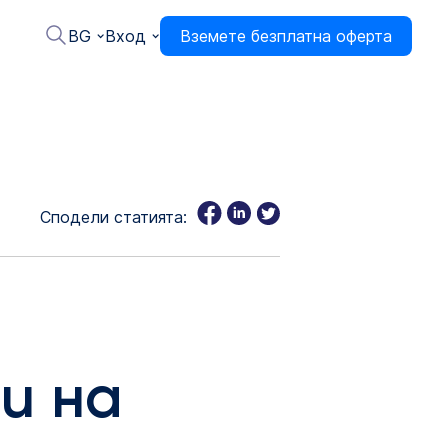
BG
Вход
Вземете безплатна оферта
Сподели статията:
и на