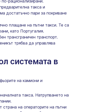
е по-рационализирани.
предварителна такса и
има достатъчно пари за покриване
чно плащане на пътни такси. Те са
ани, като Португалия.
ен трансграничен транспорт.
еникът трябва да управлява
ол системата в
фьорите на камиони и
оначалната такса. Натрупването на
пании.
страна на операторите на пътни