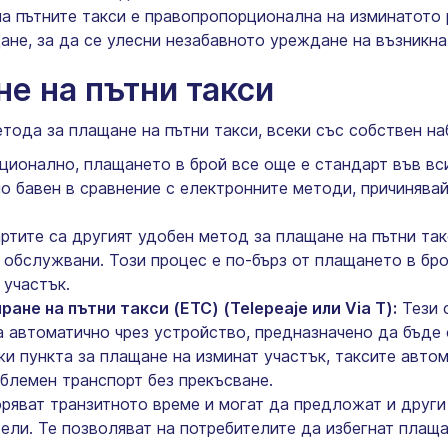
на пътните такси е правопропорционална на изминатото 
ане, за да се улесни незабавното уреждане на възникна
е на пътни такси
тода за плащане на пътни такси, всеки със собствен н
ионално, плащането в брой все още е стандарт във вси
но бавен в сравнение с електронните методи, причинява
ртите са другият удобен метод за плащане на пътни так
а обслужвани. Този процес е по-бърз от плащането в бро
 участък.
ане на пътни такси (ETC) (Telepeaje или Via T):
Тези 
а автоматично чрез устройство, предназначено да бъде 
 пункта за плащане на изминат участък, таксите автом
облемен транспорт без прекъсване.
ряват транзитното време и могат да предложат и други
ели. Те позволяват на потребителите да избегнат плащ