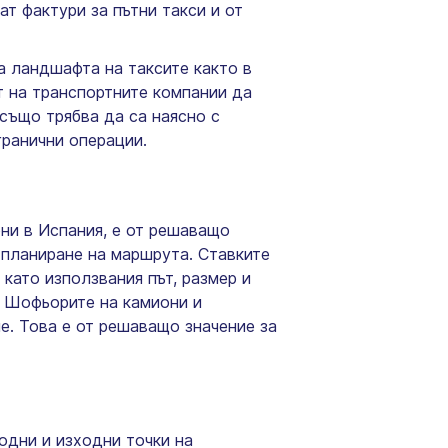
т фактури за пътни такси и от
а ландшафта на таксите както в
т на транспортните компании да
също трябва да са наясно с
гранични операции.
они в Испания, е от решаващо
 планиране на маршрута. Ставките
 като използвания път, размер и
. Шофьорите на камиони и
е. Това е от решаващо значение за
ходни и изходни точки на