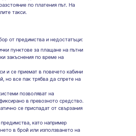
разстояние по платения път. На
лите такси.
абор от предимства и недостатъци:
чки пунктове за плащане на пътни
йки закъснения по време на
си и се приемат в повечето кабини
й, но все пак трябва да спрете на
системи позволяват на
фиксирано в превозното средство.
атично се приспадат от свързания
 предимства, като например
ането в брой или използването на