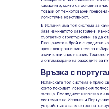
камионите, които са основната час
товари от тежкотоварни превозни 
логистична ефективност.
В Испания има тол система за ками
база изминатото разстояние. Камио
съответно структурирани, за да о
Плащанията в брой и с кредитни к
чрез електронни системи за събира
значителни спестявания. Технолог
и оптимизиране на разходите за пъ
Връзка с португа
Испанската тол система е пряко с
които покриват Иберийския полуос
пътища. Последният използва и ел
системите на Испания и Португали
устройствата за електронно таксув