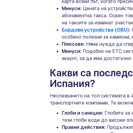
карта всеки път, когато прес
Минуси:
Цената на устройство
абонаментна такса. Освен тов
на таксите за изминат участък
Бордови устройства (OBU)
:
К
особено полезни за камиони, 
Плюсове:
Няма нужда да спир
Минуси:
Подобно на ETC сист
акаунт, за да има достатъчно 
Какви са последс
Испания?
Неспазването на тол системата в 
транспортните компании. Те включ
Глоби и санкции:
Глобите за 
тези глоби води до високи о
Правни действия:
Продължите