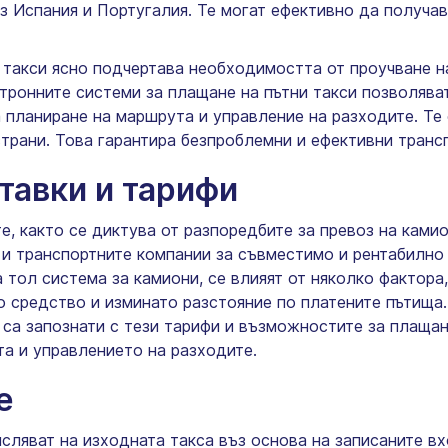
 Испания и Португалия. Те могат ефективно да получава
и такси ясно подчертава необходимостта от проучване н
ктронните системи за плащане на пътни такси позволява
 планиране на маршрута и управление на разходите. Те 
страни. Това гарантира безпроблемни и ефективни транс
тавки и тарифи
е, както се диктува от разпоредбите за превоз на ками
 и транспортните компании за съвместимо и рентабилно
 тол система за камиони, се влияят от няколко фактора,
то средство и изминато разстояние по платените пътища
 са запознати с тези тарифи и възможностите за плащан
а и управлението на разходите.
е
исляват на изходната такса въз основа на записаните в