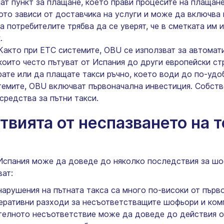
ичат пункт за плащане, което прави процесите на плащан
то зависи от доставчика на услуги и може да включва 
а потребителите трябва да се уверят, че в сметката им 
.
акто при ETC системите, OBU се използват за автомати
които често пътуват от Испания до други европейски стр
ате или да плащате такси ръчно, което води до по-удоб
емите, OBU включват първоначална инвестиция. Собств
средства за пътни такси.
твията от неспазването на т
Испания може да доведе до няколко последствия за шо
ват:
нарушения на пътната такса са много по-високи от първ
перативни разходи за несъответстващите шофьори и ком
лното несъответствие може да доведе до действия от 