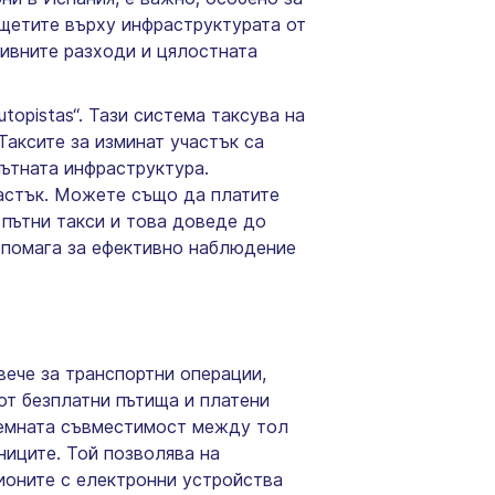
 щетите върху инфраструктурата от
тивните разходи и цялостната
topistas“. Тази система таксува на
Таксите за изминат участък са
пътната инфраструктура.
частък. Можете също да платите
 пътни такси и това доведе до
, помага за ефективно наблюдение
вече за транспортни операции,
от безплатни пътища и платени
блемната съвместимост между тол
ниците. Той позволява на
мионите с електронни устройства