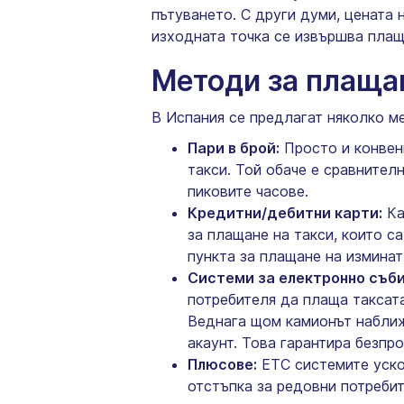
пътуването. С други думи, цената 
изходната точка се извършва плащ
Методи за плащан
В Испания се предлагат няколко ме
Пари в брой:
Просто и конвенц
такси. Той обаче е сравнител
пиковите часове.
Кредитни/дебитни карти:
Ка
за плащане на такси, които с
пункта за плащане на изминат
Системи за електронно събир
потребителя да плаща таксат
Веднага щом камионът наближи
акаунт. Това гарантира безпр
Плюсове:
ETC системите уско
отстъпка за редовни потребит