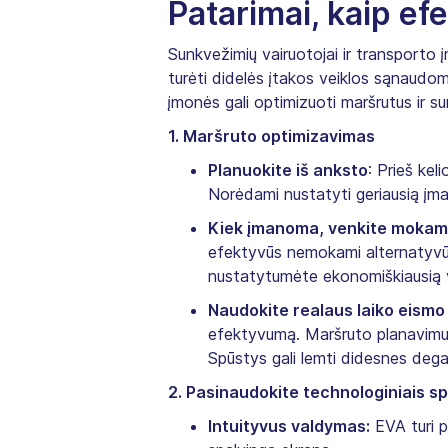
Patarimai, kaip efe
Sunkvežimių vairuotojai ir transporto įm
turėti didelės įtakos veiklos sąnaudo
įmonės gali optimizuoti maršrutus ir su
1. Maršruto optimizavimas
Planuokite iš anksto
: Prieš ke
Norėdami nustatyti geriausią įman
Kiek įmanoma, venkite mokamų
efektyvūs nemokami alternatyvūs 
nustatytumėte ekonomiškiausią 
Naudokite realaus laiko eismo 
efektyvumą. Maršruto planavimui 
Spūstys gali lemti didesnes degalų
2. Pasinaudokite technologiniais s
Intuityvus valdymas:
EVA turi pa