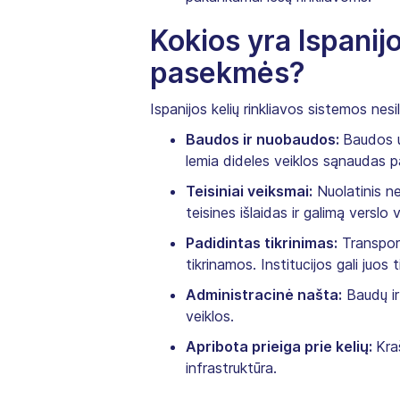
Kokios yra Ispanij
pasekmės?
Ispanijos kelių rinkliavos sistemos ne
Baudos ir nuobaudos:
Baudos u
lemia dideles veiklos sąnaudas 
Teisiniai veiksmai:
Nuolatinis nea
teisines išlaidas ir galimą verslo
Padidintas tikrinimas:
Transport
tikrinamos. Institucijos gali juos 
Administracinė našta:
Baudų ir 
veiklos.
Apribota prieiga prie kelių:
Kra
infrastruktūra.