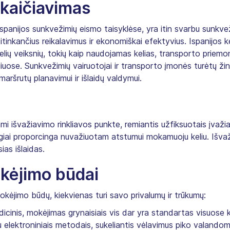
pskaičiavimas
s Ispanijos sunkvežimių eismo taisyklėse, yra itin svarbu sunkv
itinkančius reikalavimus ir ekonomiškai efektyvius. Ispanijos 
o kelių veiksnių, tokių kaip naudojamas kelias, transporto priemo
se. Sunkvežimių vairuotojai ir transporto įmonės turėtų žinot
aršrutų planavimui ir išlaidų valdymui.
i išvažiavimo rinkliavos punkte, remiantis užfiksuotais įvažia
esiogiai proporcinga nuvažiuotam atstumui mokamuoju keliu. Iš
ias išlaidas.
okėjimo būdai
 mokėjimo būdų, kiekvienas turi savo privalumų ir trūkumų:
dicinis, mokėjimas grynaisiais vis dar yra standartas visuose k
su elektroniniais metodais, sukeliantis vėlavimus piko valandom