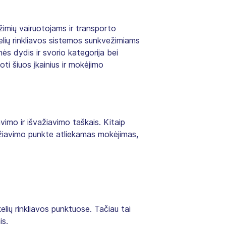
ežimių vairuotojams ir transporto
kelių rinkliavos sistemos sunkvežimiams
nės dydis ir svorio kategorija bei
i šiuos įkainius ir mokėjimo
vimo ir išvažiavimo taškais. Kitaip
važiavimo punkte atliekamas mokėjimas,
elių rinkliavos punktuose. Tačiau tai
is.