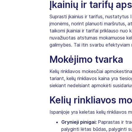
Įkainių ir tarifų a
Suprasti įkainius ir tarifus, nustatytu
įmonėms, norint planuoti maršrutus, at
taikomi įkainiai ir tarifai priklauso nu
nuvažiuotas atstumas mokamuose keliuo
galimybes. Tai itin svarbu efektyviam m
Mokėjimo tvarka
Kelių rinkliavos mokesčiai apmokestinam
tariant, kelių rinkliavos kaina yra ti
siekiant nedelsiant apmokėti susidarius
Kelių rinkliavos m
Ispanijoje yra keletas kelių rinkliavos
Grynieji pinigai:
Paprastas ir tra
palyginti lėtas būdas, palyginti 