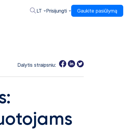
LT
Prisijungti
Gaukite pasiūlymą
Dalytis straipsniu:
s:
uotojams