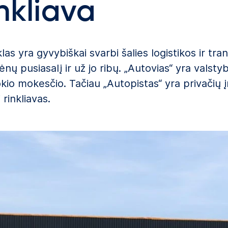
nkliava
nklas yra gyvybiškai svarbi šalies logistikos ir tr
nų pusiasalį ir už jo ribų. „Autovias“ yra valstyb
jokio mokesčio. Tačiau „Autopistas“ yra privačių 
 rinkliavas.