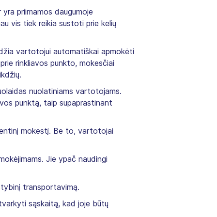
ir yra priimamos daugumoje
 vis tiek reikia sustoti prie kelių
džia vartotojui automatiškai apmokėti
a prie rinkliavos punkto, mokesčiai
ikdžių.
 nuolaidas nuolatiniams vartotojams.
iavos punktą, taip supaprastinant
entinį mokestį. Be to, vartotojai
 mokėjimams. Jie ypač naudingi
lstybinį transportavimą.
tvarkyti sąskaitą, kad joje būtų