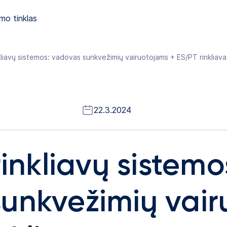
mo tinklas
nkliavų sistemos: vadovas sunkvežimių vairuotojams + ES/PT rinkliava
22.3.2024
rinkliavų sistemo
unkvežimių vair