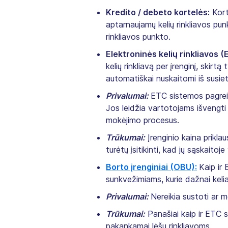
Kredito / debeto kortelės:
Kort
aptarnaujamų kelių rinkliavos punk
rinkliavos punkto.
Elektroninės kelių rinkliavos 
kelių rinkliavą per įrenginį, skirt
automatiškai nuskaitomi iš susiet
Privalumai:
ETC sistemos pagreiti
Jos leidžia vartotojams išvengti 
mokėjimo procesus.
Trūkumai:
Įrenginio kaina prikla
turėtų įsitikinti, kad jų sąskaito
Borto įrenginiai (OBU):
Kaip ir
sunkvežimiams, kurie dažnai keliau
Privalumai:
Nereikia sustoti ar m
Trūkumai:
Panašiai kaip ir ETC s
pakankamai lėšų rinkliavoms.