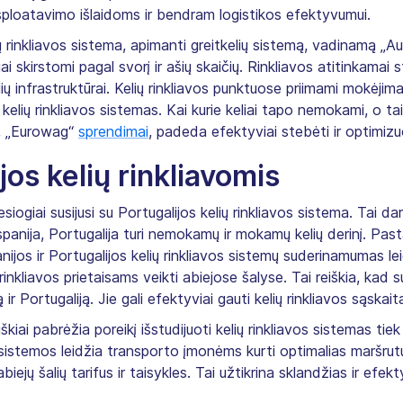
ksploatavimo išlaidoms ir bendram logistikos efektyvumui.
 rinkliavos sistema, apimanti greitkelių sistemą, vadinamą „A
 skirstomi pagal svorį ir ašių skaičių. Rinkliavos atitinkamai
infrastruktūrai. Kelių rinkliavos punktuose priimami mokėjimai 
 kelių rinkliavos sistemas. Kai kurie keliai tapo nemokami, o ta
i, „Eurowag“
sprendimai
, padeda efektyviai stebėti ir optimizuot
jos kelių rinkliavomis
iesiogiai susijusi su Portugalijos kelių rinkliavos sistema. Tai 
spanija, Portugalija turi nemokamų ir mokamų kelių derinį. Past
anijos ir Portugalijos kelių rinkliavos sistemų suderinamumas le
 rinkliavos prietaisams veikti abiejose šalyse. Tai reiškia, kad 
ą ir Portugaliją. Jie gali efektyviai gauti kelių rinkliavos sąskaita
škiai pabrėžia poreikį išstudijuoti kelių rinkliavos sistemas tiek 
 sistemos leidžia transporto įmonėms kurti optimalias maršrut
abiejų šalių tarifus ir taisykles. Tai užtikrina sklandžias ir efe