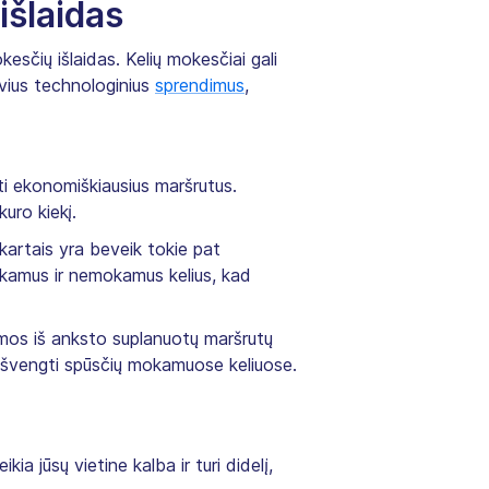
išlaidas
kesčių išlaidas. Kelių mokesčiai gali
vius technologinius
sprendimus
,
ti ekonomiškiausius maršrutus.
uro kiekį.
 kartais yra beveik tokie pat
okamus ir nemokamus kelius, kad
amos iš anksto suplanuotų maršrutų
 išvengti spūsčių mokamuose keliuose.
ikia jūsų vietine kalba ir turi didelį,