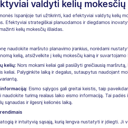
ktyviai valdyti kelių mokesčių 
onės Ispanijoje turi užtikrinti, kad efektyviai valdytų kelių mo
ms. Efektyviai strategiškai planuodamos ir diegdamos inovaty
mažinti kelių mokesčių išlaidas.
lionę naudokite maršruto planavimo įrankius, norėdami nustaty
omą kelią, atsižvelkite į kelių mokesčių kainą ir suvartojamo k
 kelių:
Nors mokami keliai gali pasiūlyti greičiausią maršrutą,
keliai. Palyginkite laiką ir degalus, sutaupytus naudojant m
variantą.
informaciją:
Eismo sąlygos gali greitai keistis, taip paveikd
naudokite turimą realaus laiko eismo informaciją. Tai padės
 sąnaudas ir ilgesnį kelionės laiką.
prendimais
togią ir intuityvią sąsają, kurią lengva nustatyti ir įdiegti. Ji ve