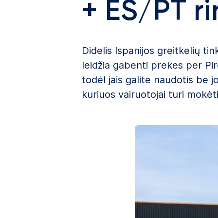
+ ES/PT ri
Didelis Ispanijos greitkelių ti
leidžia gabenti prekes per Pirė
todėl jais galite naudotis be 
kuriuos vairuotojai turi mokėti