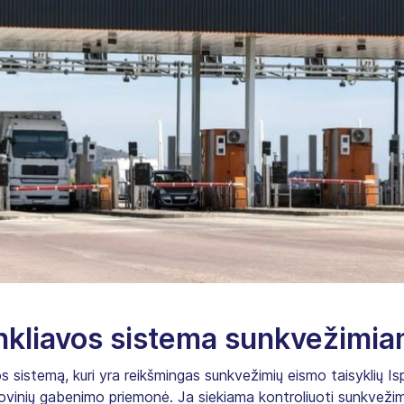
rinkliavos sistema sunkvežimi
vos sistemą, kuri yra reikšmingas sunkvežimių eismo taisyklių I
ovinių gabenimo priemonė. Ja siekiama kontroliuoti sunkvežimi