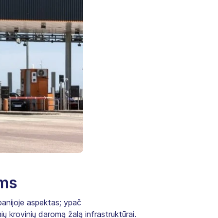
ams
spanijoje aspektas; ypač
ų krovinių daromą žalą infrastruktūrai.