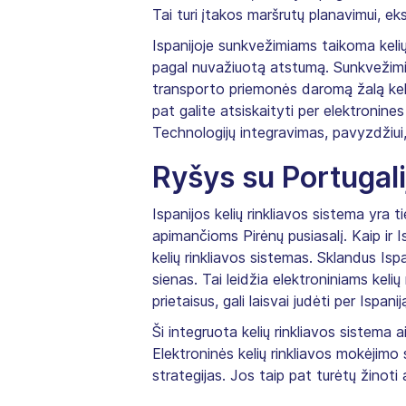
Tai turi įtakos maršrutų planavimui, e
Ispanijoje sunkvežimiams taikoma kelių
pagal nuvažiuotą atstumą. Sunkvežimiai
transporto priemonės daromą žalą kelių 
pat galite atsiskaityti per elektronines
Technologijų integravimas, pavyzdžiu
Ryšys su Portugali
Ispanijos kelių rinkliavos sistema yra t
apimančioms Pirėnų pusiasalį. Kaip ir I
kelių rinkliavos sistemas. Sklandus Isp
sienas. Tai leidžia elektroniniams kelių
prietaisus, gali laisvai judėti per Ispanij
Ši integruota kelių rinkliavos sistema ai
Elektroninės kelių rinkliavos mokėjimo
strategijas. Jos taip pat turėtų žinoti 