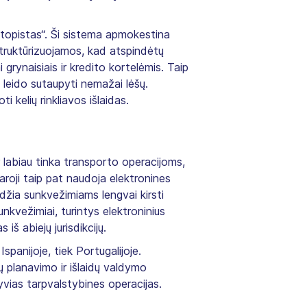
utopistas“. Ši sistema apmokestina
 struktūrizuojamos, kad atspindėtų
grynaisiais ir kredito kortelėmis. Taip
i leido sutaupyti nemažai lėšų.
i kelių rinkliavos išlaidas.
dar labiau tinka transporto operacijoms,
aroji taip pat naudoja elektronines
idžia sunkvežimiams lengvai kirsti
sunkvežimiai, turintys elektroninius
s iš abiejų jurisdikcijų.
Ispanijoje, tiek Portugalijoje.
ų planavimo ir išlaidų valdymo
ktyvias tarpvalstybines operacijas.