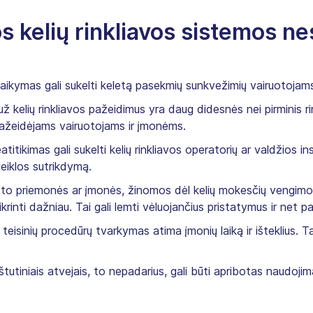
os kelių rinkliavos sistemos n
silaikymas gali sukelti keletą pasekmių sunkvežimių vairuotoja
ž kelių rinkliavos pažeidimus yra daug didesnės nei pirminis 
pažeidėjams vairuotojams ir įmonėms.
titikimas gali sukelti kelių rinkliavos operatorių ar valdžios ins
 veiklos sutrikdymą.
o priemonės ar įmonės, žinomos dėl kelių mokesčių vengimo,
tikrinti dažniau. Tai gali lemti vėluojančius pristatymus ir net p
teisinių procedūrų tvarkymas atima įmonių laiką ir išteklius. 
štutiniais atvejais, to nepadarius, gali būti apribotas naudojima