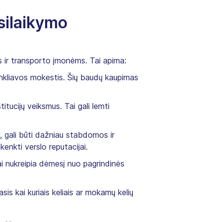
esilaikymo
ms ir transporto įmonėms. Tai apima:
rinkliavos mokestis. Šių baudų kaupimas
titucijų veiksmus. Tai gali lemti
 gali būti dažniau stabdomos ir
akenkti verslo reputacijai.
Tai nukreipia dėmesį nuo pagrindinės
sis kai kuriais keliais ar mokamų kelių