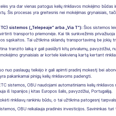
elės yra dar vienas patogus kelių rinkliavos mokėjimo būdas 
tų. Šis procesas yra greitesnis nei mokėjimas grynaisiais, tačiau
(ETC) sistemos („Telepeaje“ arba „Via T“):
Šios sistemos lei
ą tvirtinti transporto priemonėje. Kai tik sunkvežimis privažiuoj
os sąskaitos. Tai užtikrina sklandų transportavimą be jokių tr
na tranzito laiką ir gali pasiūlyti kitų privalumų, pavyzdžiui,
mokėjimo grynaisiais ar kortele kiekvieną kartą kertant rinkl
uso nuo paslaugų teikėjo ir gali apimti pradinį mokestį bei abon
je yra pakankamai pinigų kelių rinkliavoms padengti.
 ETC sistemos, OBU naudojami automatiniams kelių rinkliavos
ja iš Ispanijos į kitas Europos šalis, pavyzdžiui, Portugaliją.
okėti rinkliavų rankiniu būdu, o tai užtikrina patogesnį tarpva
istemos, OBU reikalauja pradinės investicijos. Savininkas turi 