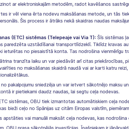
alīdzinot ar elektroniskajām metodēm, radot kavēšanos sastrē
tes ir vēl viena ērta nodevu maksāšanas metode, un tās tiek
ersonāls. Šis process ir ātrāks nekā skaidras naudas maksājum
nas (ETC) sistēmas (Telepeaje vai Via T):
Šīs sistēmas ļa
kas paredzēta uzstādīšanai transportlīdzeklī. Tiklīdz kravas 
i ieturētas no piesaistītā konta. Tas nodrošina vienmērīgu 
rina tranzīta laiku un var piedāvāt arī citas priekšrocības, 
izvairīties no maksāšanas skaidrā naudā vai ar karti katru reiz
ionalizētākus.
ga no pakalpojumu sniedzēja un var ietvert sākotnējo maksu u
u kontā ir pietiekami daudz naudas, lai segtu ceļa nodevas.
ETC sistēmas, OBU tiek izmantotas automātiskiem ceļa nodev
s bieži ceļo no Spānijas uz citām Eiropas valstīm, piemēram,
 apstāties vai manuāli maksāt ceļa nodevas, kas nodrošina 
, OBU prasa sākotnējās investīcijas. Īpašniekam ir jāpārvalda