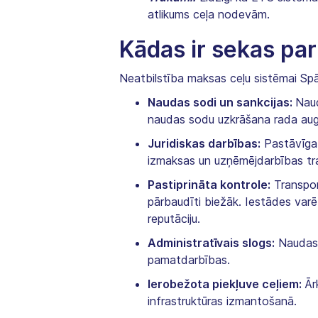
atlikums ceļa nodevām.
Kādas ir sekas par
Neatbilstība maksas ceļu sistēmai Spā
Naudas sodi un sankcijas:
Naud
naudas sodu uzkrāšana rada aug
Juridiskas darbības:
Pastāvīga 
izmaksas un uzņēmējdarbības tr
Pastiprināta kontrole:
Transport
pārbaudīti biežāk. Iestādes var
reputāciju.
Administratīvais slogs:
Naudas 
pamatdarbības.
Ierobežota piekļuve ceļiem:
Ār
infrastruktūras izmantošanā.