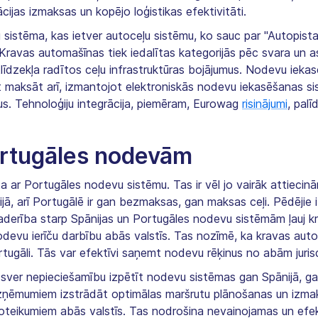
ijas izmaksas un kopējo loģistikas efektivitāti.
sistēma, kas ietver autoceļu sistēmu, ko sauc par "Autopista
ravas automašīnas tiek iedalītas kategorijās pēc svara un asu
rtlīdzekļa radītos ceļu infrastruktūras bojājumus. Nodevu iek
 maksāt arī, izmantojot elektroniskās nodevu iekasēšanas sis
umus. Tehnoloģiju integrācija, piemēram, Eurowag
risinājumi
, palī
ortugāles nodevām
īta ar Portugāles nodevu sistēmu. Tas ir vēl jo vairāk attieci
ijā, arī Portugālē ir gan bezmaksas, gan maksas ceļi. Pēdējie
derība starp Spānijas un Portugāles nodevu sistēmām ļauj k
evu ierīču darbību abās valstīs. Tas nozīmē, ka kravas autom
ortugāli. Tās var efektīvi saņemt nodevu rēķinus no abām juris
zsver nepieciešamību izpētīt nodevu sistēmas gan Spānijā, g
zņēmumiem izstrādāt optimālas maršrutu plānošanas un izmak
 noteikumiem abās valstīs. Tas nodrošina nevainojamas un efe