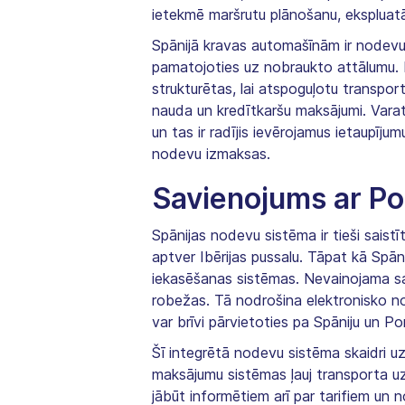
ietekmē maršrutu plānošanu, ekspluatāc
Spānijā kravas automašīnām ir nodevu 
pamatojoties uz nobraukto attālumu. K
strukturētas, lai atspoguļotu transpo
nauda un kredītkaršu maksājumi. Varat
un tas ir radījis ievērojamus ietaupīj
nodevu izmaksas.
Savienojums ar P
Spānijas nodevu sistēma ir tieši saist
aptver Ibērijas pussalu. Tāpat kā Spān
iekasēšanas sistēmas. Nevainojama sa
robežas. Tā nodrošina elektronisko nod
var brīvi pārvietoties pa Spāniju un P
Šī integrētā nodevu sistēma skaidri u
maksājumu sistēmas ļauj transporta u
jābūt informētiem arī par tarifiem un