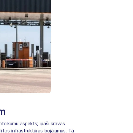
ām
oteikumu aspekts; īpaši kravas
ītos infrastruktūras bojājumus. Tā