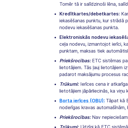
Tomēr tā ir salīdzinoši lēna, s
Kredītkartes/debetkartes:
Kar
iekasēšanas punktu, kur strādā p
nodevu iekasēšanas punkta.
Elektroniskās nodevu iekasēša
ceļa nodevu, izmantojot ierīci, 
punktam, maksas tiek automātisk
Priekšrocības:
ETC sistēmas paāt
lietotājiem. Tās ļauj lietotājiem 
padarot maksājumu procesus rac
Trūkumi:
Ierīces cena ir atkarī
lietotājiem jāpārliecinās, ka viņ
Borta ierīces (OBU):
Tāpat kā 
noderīgas kravas automašīnām, ka
Priekšrocības:
Nav nepieciešams
Trūkumi:
Līdzīgi kā ETC sistēmām