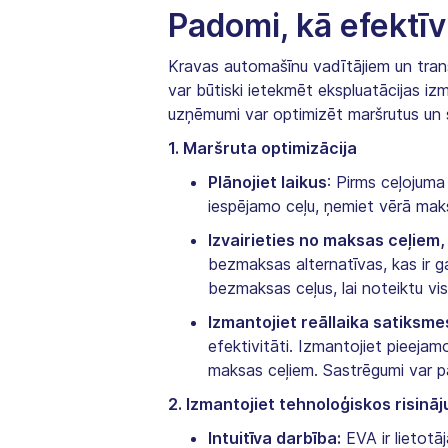
Padomi, kā efektī
Kravas automašīnu vadītājiem un tran
var būtiski ietekmēt ekspluatācijas i
uzņēmumi var optimizēt maršrutus un
1. Maršruta optimizācija
Plānojiet laikus
: Pirms ceļojuma
iespējamo ceļu, ņemiet vērā mak
Izvairieties no maksas ceļiem,
bezmaksas alternatīvas, kas ir ga
bezmaksas ceļus, lai noteiktu vi
Izmantojiet reāllaika satiksme
efektivitāti. Izmantojiet pieeja
maksas ceļiem. Sastrēgumi var pal
2. Izmantojiet tehnoloģiskos risinā
Intuitīva darbība:
EVA ir lietotāj