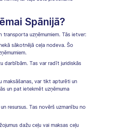
tēmai Spānijā?
un transporta uzņēmumiem. Tās ietver:
 nekā sākotnējā ceļa nodeva. Šo
uzņēmumiem.
 darbībām. Tas var radīt juridiskās
u maksāšanas, var tikt apturēti un
anās un pat ietekmēt uzņēmuma
 un resursus. Tas novērš uzmanību no
ežojumus dažu ceļu vai maksas ceļu