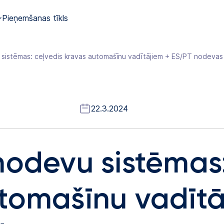
Pieņemšanas tīkls
 sistēmas: ceļvedis kravas automašīnu vadītājiem + ES/PT nodevas
22.3.2024
nodevu sistēmas:
tomašīnu vadītā