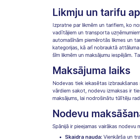
Likmju un tarifu a
Izpratne par likmēm un tarifiem, ko n
vadītājiem un transporta uzņēmumiem,
automašīnām piemērotās likmes un tarif
kategorijas, kā arī nobrauktā attālu
šīm likmēm un maksājumu iespējām. Tas 
Maksājuma laiks
Nodevas tiek iekasētas izbraukšanas 
vārdiem sakot, nodevu izmaksas ir ti
maksājums, lai nodrošinātu tūlītēju r
Nodevu maksāšan
Spānijā ir pieejamas vairākas nodevu 
Skaidra nauda:
Vienkārša un tr