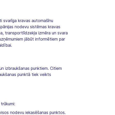
ti svarīga kravas automašīnu
Spānijas nodevu sistēmas kravas
a, transportlīdzekļa izmēra un svara
a uzņēmumiem jābūt informētiem par
ldībai.
un izbraukšanas punktiem. Citiem
aukšanas punktā tiek veikts
trūkumi:
 visos nodevu iekasēšanas punktos.