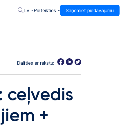
LV
Pieteikties
Saņemiet piedāvājumu
Dalīties ar rakstu:
 ceļvedis
jiem +