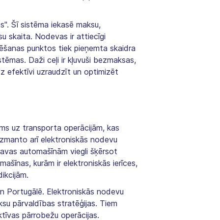
s". Šī sistēma iekasē maksu,
 skaita. Nodevas ir attiecīgi
asēšanas punktos tiek pieņemta skaidra
tēmas. Daži ceļi ir kļuvuši bezmaksas,
dz efektīvi uzraudzīt un optimizēt
nāms uz transporta operācijām, kas
 izmanto arī elektroniskās nodevu
ravas automašīnām viegli šķērsot
ašīnas, kurām ir elektroniskās ierīces,
dikcijām.
an Portugālē. Elektroniskās nodevu
su pārvaldības stratēģijas. Tiem
ktīvas pārrobežu operācijas.