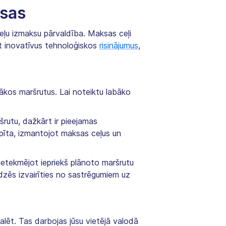
ksas
ļu izmaksu pārvaldība. Maksas ceļi
ot inovatīvus tehnoloģiskos
risinājumus
,
vākos maršrutus. Lai noteiktu labāko
rutu, dažkārt ir pieejamas
aupīta, izmantojot maksas ceļus un
 ietekmējot iepriekš plānoto maršrutu
īdzēs izvairīties no sastrēgumiem uz
stalēt. Tas darbojas jūsu vietējā valodā