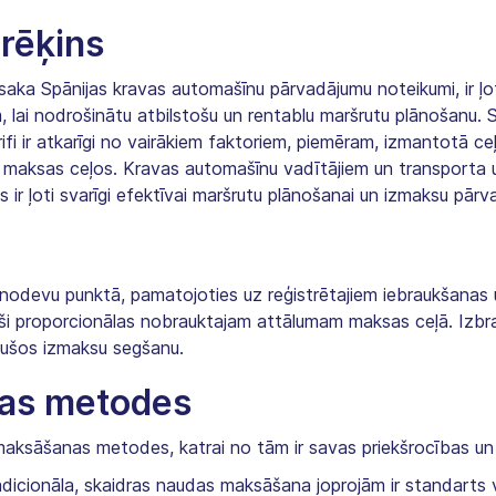
prēķins
osaka Spānijas kravas automašīnu pārvadājumu noteikumi, ir ļo
 lai nodrošinātu atbilstošu un rentablu maršrutu plānošanu. 
i ir atkarīgi no vairākiem faktoriem, piemēram, izmantotā ceļ
ma maksas ceļos. Kravas automašīnu vadītājiem un transport
ir ļoti svarīgi efektīvai maršrutu plānošanai un izmaksu pārva
nodevu punktā, pamatojoties uz reģistrētajiem iebraukšanas 
eši proporcionālas nobrauktajam attālumam maksas ceļā. Izbr
adušos izmaksu segšanu.
as metodes
maksāšanas metodes, katrai no tām ir savas priekšrocības un 
adicionāla, skaidras naudas maksāšana joprojām ir standarts