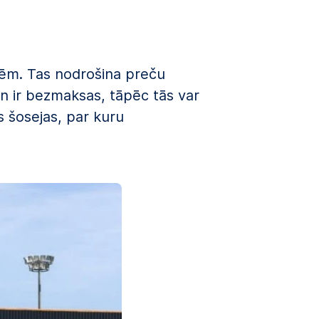
arēm. Tas nodrošina preču
un ir bezmaksas, tāpēc tās var
 šosejas, par kuru