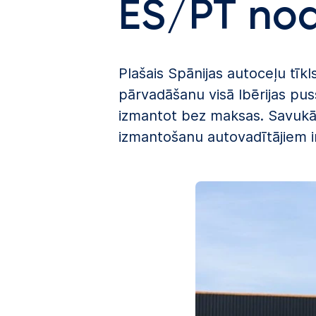
ES/PT no
Plašais Spānijas autoceļu tīkl
pārvadāšanu visā Ibērijas pus
izmantot bez maksas. Savukār
izmantošanu autovadītājiem i