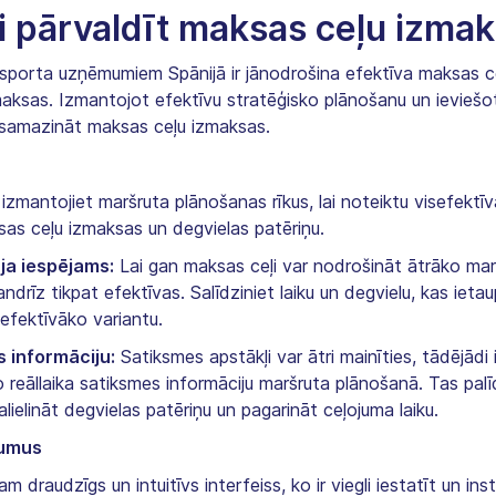
vi pārvaldīt maksas ceļu izma
sporta uzņēmumiem Spānijā ir jānodrošina efektīva maksas ce
zmaksas. Izmantojot efektīvu stratēģisko plānošanu un ievieš
 samazināt maksas ceļu izmaksas.
 izmantojiet maršruta plānošanas rīkus, lai noteiktu visefektī
sas ceļu izmaksas un degvielas patēriņu.
 ja iespējams:
Lai gan maksas ceļi var nodrošināt ātrāko marš
ndrīz tikpat efektīvas. Salīdziniet laiku un degvielu, kas iet
sefektīvāko variantu.
s informāciju:
Satiksmes apstākļi var ātri mainīties, tādējādi
mo reāllaika satiksmes informāciju maršruta plānošanā. Tas pal
ielināt degvielas patēriņu un pagarināt ceļojuma laiku.
jumus
am draudzīgs un intuitīvs interfeiss, ko ir viegli iestatīt un in