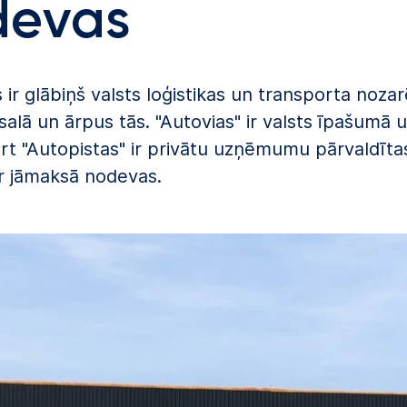
devas
s ir glābiņš valsts loģistikas un transporta noz
salā un ārpus tās. "Autovias" ir valsts īpašumā 
t "Autopistas" ir privātu uzņēmumu pārvaldītas
r jāmaksā nodevas.