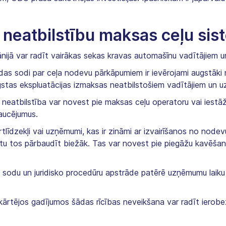
 neatbilstību maksas ceļu sis
nijā var radīt vairākas sekas kravas automašīnu vadītājiem 
as sodi par ceļa nodevu pārkāpumiem ir ievērojami augstāki
stas ekspluatācijas izmaksas neatbilstošiem vadītājiem un 
neatbilstība var novest pie maksas ceļu operatoru vai iestāžu
aucējumus.
līdzekļi vai uzņēmumi, kas ir zināmi ar izvairīšanos no nodev
ētu tos pārbaudīt biežāk. Tas var novest pie piegāžu kavēš
sodu un juridisko procedūru apstrāde patērē uzņēmumu laiku
kārtējos gadījumos šādas rīcības neveikšana var radīt ierob