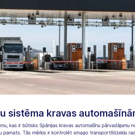
vu sistēma kravas automašīn
tēmu, kas ir būtisks Spānijas kravas automašīnu pārvadājumu n
 pamats. Tās mērķis ir kontrolēt smago transportlīdzekļu rad