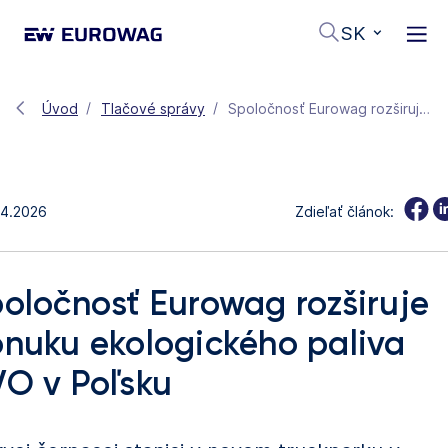
SK
Úvod
Tlačové správy
Spoločnosť Eurowag rozširuje ponuku ekologického paliva HVO v Poľsku
.4.2026
Zdieľať článok:
oločnosť Eurowag rozširuje
nuku ekologického paliva
O v Poľsku