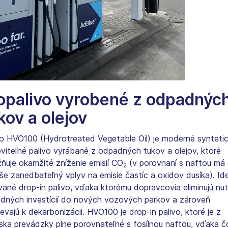
opalivo vyrobené z odpadnýc
kov a olejov
vo HVO100 (Hydrotreated Vegetable Oil) je moderné synteti
viteľné palivo vyrábané z odpadných tukov a olejov, ktoré
ňuje okamžité zníženie emisií CO
(v porovnaní s naftou má
2
še zanedbateľný vplyv na emisie častíc a oxidov dusíka). Id
vané drop-in palivo, vďaka ktorému dopravcovia eliminujú nu
adných investícií do nových vozových parkov a zároveň
ievajú k dekarbonizácii. HVO100 je drop-in palivo, ktoré je z
iska prevádzky plne porovnateľné s fosílnou naftou, vďaka 