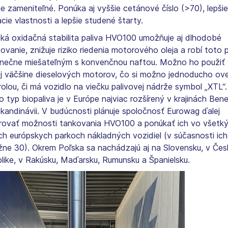
ne zameniteľné. Ponúka aj vyššie cetánové číslo (>70), lepšie
ie vlastnosti a lepšie studené štarty.
ká oxidačná stabilita paliva HVO100 umožňuje aj dlhodobé
ovanie, znižuje riziko riedenia motorového oleja a robí toto p
nečne miešateľným s konvenčnou naftou. Možno ho použiť 
ej väčšine dieselových motorov, čo si možno jednoducho ove
rolou, či má vozidlo na viečku palivovej nádrže symbol „XTL“.
 typ biopaliva je v Európe najviac rozšírený v krajinách Bene
Škandinávii. V budúcnosti plánuje spoločnosť Eurowag ďalej
irovať možnosti tankovania HVO100 a ponúkať ich vo všetk
ich európskych parkoch nákladných vozidiel (v súčasnosti ich
ližne 30). Okrem Poľska sa nachádzajú aj na Slovensku, v Čes
blike, v Rakúsku, Maďarsku, Rumunsku a Španielsku.