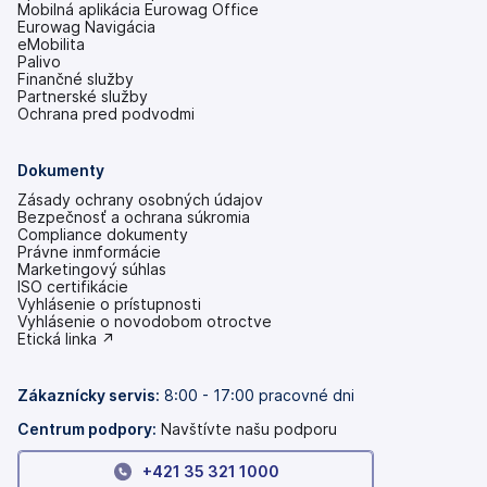
Mobilná aplikácia Eurowag Office
Eurowag Navigácia
eMobilita
Palivo
Finančné služby
Partnerské služby
Ochrana pred podvodmi
Dokumenty
Zásady ochrany osobných údajov
Bezpečnosť a ochrana súkromia
Compliance dokumenty
Právne inmformácie
Marketingový súhlas
ISO certifikácie
Vyhlásenie o prístupnosti
(otvoriť
Vyhlásenie o novodobom otroctve
s
(otvoriť
Etická linka ↗
novou
s
kartou)
novou
kartou)
Zákaznícky servis:
8:00 - 17:00 pracovné dni
Centrum podpory:
Navštívte našu podporu
+421 35 321 1000