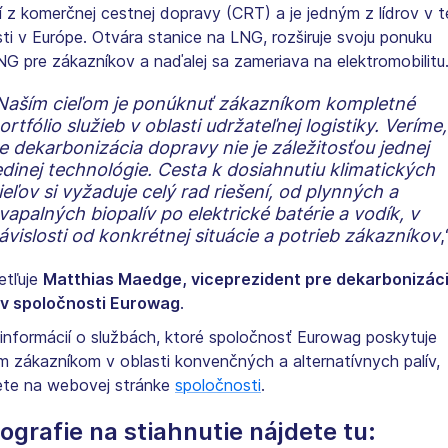
ií z komerčnej cestnej dopravy (CRT) a je jedným z lídrov v t
sti v Európe. Otvára stanice na LNG, rozširuje svoju ponuku
NG pre zákazníkov a naďalej sa zameriava na elektromobilitu
Naším cieľom je ponúknuť zákazníkom kompletné
ortfólio služieb v oblasti udržateľnej logistiky. Veríme,
e dekarbonizácia dopravy nie je záležitosťou jednej
edinej technológie. Cesta k dosiahnutiu klimatických
ieľov si vyžaduje celý rad riešení, od plynných a
vapalných biopalív po elektrické batérie a vodík, v
ávislosti od konkrétnej situácie a potrieb zákazníkov
,
etľuje
Matthias Maedge, viceprezident pre dekarbonizác
v spoločnosti Eurowag
.
 informácií o službách, ktoré spoločnosť Eurowag poskytuje
im zákazníkom v oblasti konvenčných a alternatívnych palív,
ete na webovej stránke
spoločnosti
.
ografie na stiahnutie nájdete tu: