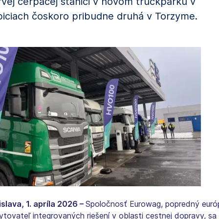
rvej čerpacej stanici v novom truckparku v
biciach čoskoro pribudne druhá v Torzyme.
islava, 1. apríla 2026 –
Spoločnosť Eurowag, popredný euró
ytovateľ integrovaných riešení v oblasti cestnej dopravy, sa