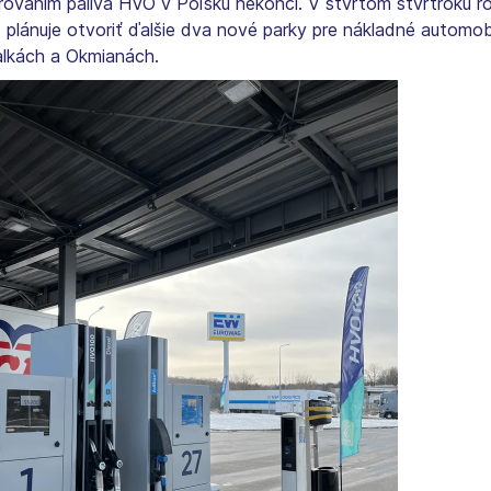
irovaním paliva HVO v Poľsku nekončí. V štvrtom štvrťroku r
 plánuje otvoriť ďalšie dva nové parky pre nákladné automob
lkách a Okmianách.