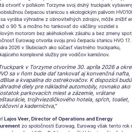
tá otvoriť v poľskom Torzyme svoj druhý truckpark vybaven
obslužnou čerpacou stanicou s ekologickým palivom HVO10
sa vyrába výhradne z obnoviteľných zdrojov, môže znížiť e
až o 90 % a možno ho tankovať do väčšiny vozidiel s
elovým motorom bez akéhokoľvek zásahu a bez zmeny spot
očnosť Eurowag otvorila svoju prvú čerpaciu stanicu HVO 17.
uára 2026 v Słubiciach ako súčasť vlastného truckparku,
kajúceho komplexné služby pre vodičov kamiónov.
Truckpark v Torzyme otvoríme 30. apríla 2026 a okr
VO sa v ňom bude dať tankovať aj konvenčná nafta,
dBlue a kvapalina do ostrekovačov. K dispozícii budú 
áhradné diely pre nákladné automobily, rovnako ako
ostatok parkovacích miest a zázemie, vrátane
eštaurácie, trojhviezdičkového hotela, spŕch, toaliet,
ráčovní a kaderníctva
,“
rí
Lajos Veer, Director of Operations and Energy
curement
zo spoločnosti Eurowag. Eurowag však tento rok 