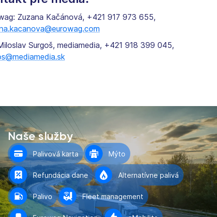
wag: Zuzana Kačánová, +421 917 973 655,
na.kacanova@eurowag.com
Miloslav Surgoš, mediamedia, +421 918 399 045,
os@mediamedia.sk
Naše služby
Palivová karta
Mýto
Refundácia dane
Alternatívne palivá
Palivo
Fleet management