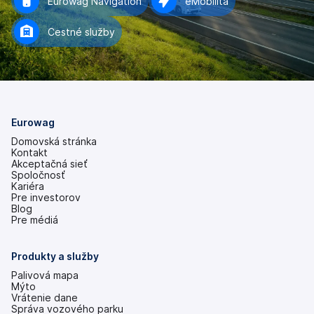
Eurowag Navigation
eMobilita
Cestné služby
Eurowag
Domovská stránka
Kontakt
Akceptačná sieť
Spoločnosť
Kariéra
Pre investorov
(otvoriť
Blog
s
Pre médiá
novou
kartou)
Produkty a služby
Palivová mapa
Mýto
Vrátenie dane
Správa vozového parku