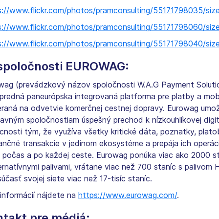
s://www.flickr.com/photos/pramconsulting/55171798035/siz
s://www.flickr.com/photos/pramconsulting/55171798060/siz
s://www.flickr.com/photos/pramconsulting/55171798040/siz
spoločnosti EUROWAG:
wag (prevádzkový názov spoločnosti W.A.G Payment Soluti
opredná paneurópska integrovaná platforma pre platby a mobi
raná na odvetvie komerčnej cestnej dopravy. Eurowag umož
ravným spoločnostiam úspešný prechod k nízkouhlíkovej digit
cnosti tým, že využíva všetky kritické dáta, poznatky, plat
nančné transakcie v jedinom ekosystéme a prepája ich operác
, počas a po každej ceste. Eurowag ponúka viac ako 2000 s
ternatívnymi palivami, vrátane viac než 700 staníc s palivom 
účasť svojej siete viac než 17-tisíc staníc.
 informácií nájdete na
https://www.eurowag.com/
.
takt pre médiá: