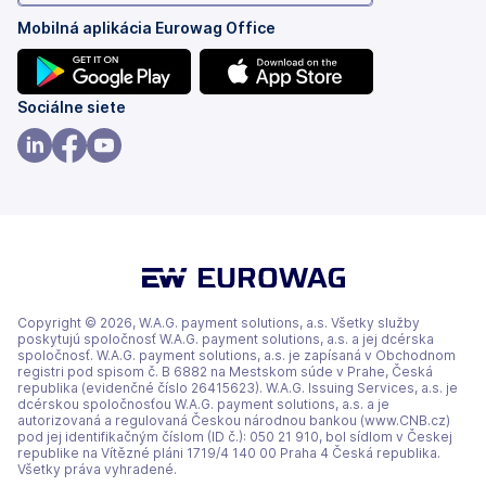
Mobilná aplikácia Eurowag Office
(otvoriť
(otvoriť
Sociálne siete
s
s
novou
novou
(otvoriť
(otvoriť
(otvoriť
kartou)
kartou)
s
s
s
novou
novou
novou
kartou)
kartou)
kartou)
Copyright © 2026, W.A.G. payment solutions, a.s. Všetky služby
poskytujú spoločnosť W.A.G. payment solutions, a.s. a jej dcérska
spoločnosť. W.A.G. payment solutions, a.s. je zapísaná v Obchodnom
registri pod spisom č. B 6882 na Mestskom súde v Prahe, Česká
republika (evidenčné číslo 26415623). W.A.G. Issuing Services, a.s. je
dcérskou spoločnosťou W.A.G. payment solutions, a.s. a je
autorizovaná a regulovaná Českou národnou bankou (www.CNB.cz)
pod jej identifikačným číslom (ID č.): 050 21 910, bol sídlom v Českej
republike na Vítězné pláni 1719/4 140 00 Praha 4 Česká republika.
Všetky práva vyhradené.