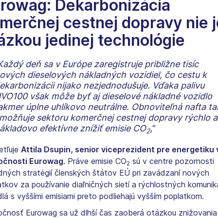
rowag: Dekarbonizácia
merčnej cestnej dopravy nie j
ázkou jedinej technológie
Každý deň sa v Európe zaregistruje približne tisíc
ových dieselových nákladných vozidiel, čo cestu k
ekarbonizácii nijako nezjednodušuje. Vďaka palivu
VO100 však môže byť aj dieselové nákladné vozidlo
akmer úplne uhlíkovo neutrálne. Obnoviteľná nafta ta
možňuje sektoru komerčnej cestnej dopravy rýchlo a
ákladovo efektívne znížiť emisie CO
,“
2
etľuje
Attila Dsupin, senior viceprezident pre energetiku 
očnosti Eurowag
. Práve emisie CO
sú v centre pozornosti
2
dných stratégií členských štátov EÚ pri zavádzaní nových
tkov za používanie diaľničných sietí a rýchlostných komuniká
dlá s vyššími emisiami preto podliehajú vyšším poplatkom.
očnosť Eurowag sa už dlhší čas zaoberá otázkou znižovania