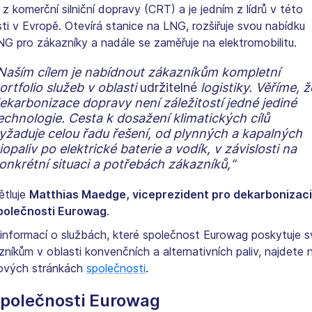
 z komerční silniční dopravy (CRT) a je jedním z lídrů v této
sti v Evropě. Otevírá stanice na LNG, rozšiřuje svou nabídku
NG pro zákazníky a nadále se zaměřuje na elektromobilitu.
Naším cílem je nabídnout zákazníkům kompletní
ortfolio služeb v oblasti
udržitelné
logistiky. Věříme, ž
ekarbonizace dopravy není záležitostí jedné jediné
echnologie. Cesta k dosažení klimatických cílů
yžaduje celou řadu řešení, od plynných a kapalných
iopaliv po elektrické baterie a vodík, v závislosti na
onkrétní situaci a potřebách zákazníků,“
ětluje
Matthias Maedge, viceprezident pro dekarbonizac
polečnosti Eurowag
.
 informací o službách, které společnost Eurowag poskytuje 
zníkům v oblasti konvenčních a alternativních paliv, najdete 
vých stránkách
společnosti
.
společnosti Eurowag