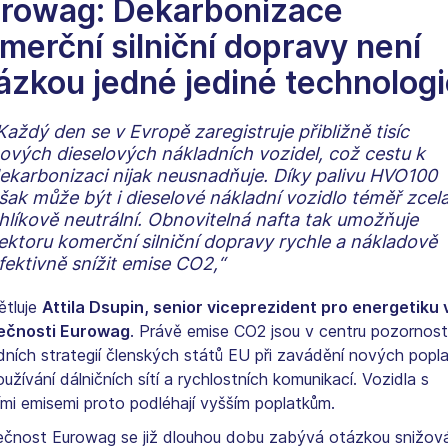
rowag: Dekarbonizace
merční silniční dopravy není
ázkou jedné jediné technolog
Každý den se v Evropě zaregistruje přibližně tisíc
ových dieselových nákladních vozidel, což cestu k
ekarbonizaci nijak neusnadňuje. Díky palivu HVO100
šak může být i dieselové nákladní vozidlo téměř zcel
hlíkově neutrální. Obnovitelná nafta tak umožňuje
ektoru komerční silniční dopravy rychle a nákladově
fektivně snížit emise CO2,“
ětluje
Attila Dsupin, senior viceprezident pro energetiku 
ečnosti Eurowag
. Právě emise CO2 jsou v centru pozornost
dních strategií členských států EU při zavádění nových popl
užívání dálničních sítí a rychlostních komunikací. Vozidla s
ími emisemi proto podléhají vyšším poplatkům.
ečnost Eurowag se již dlouhou dobu zabývá otázkou snižov