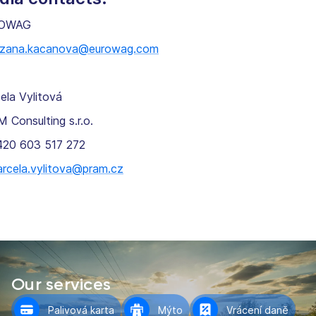
OWAG
zana.kacanova@eurowag.com
ela Vylitová
 Consulting s.r.o.
420 603 517 272
rcela.vylitova@pram.cz
Our services
Palivová karta
Mýto
Vrácení daně