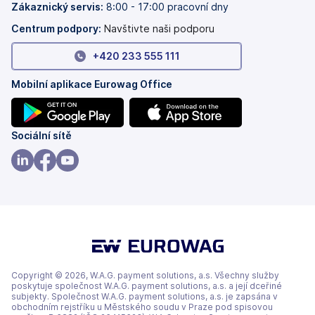
záložkách)
Zákaznický servis:
8:00 - 17:00 pracovní dny
Centrum podpory:
Navštivte naši podporu
+420 233 555 111
Mobilní aplikace Eurowag Office
(se
(se
Sociální sítě
v
v
nových
nových
(se
(se
(se
záložkách)
záložkách)
v
v
v
nových
nových
nových
záložkách)
záložkách)
záložkách)
Copyright © 2026, W.A.G. payment solutions, a.s. Všechny služby
poskytuje společnost W.A.G. payment solutions, a.s. a její dceřiné
subjekty. Společnost W.A.G. payment solutions, a.s. je zapsána v
obchodním rejstříku u Městského soudu v Praze pod spisovou