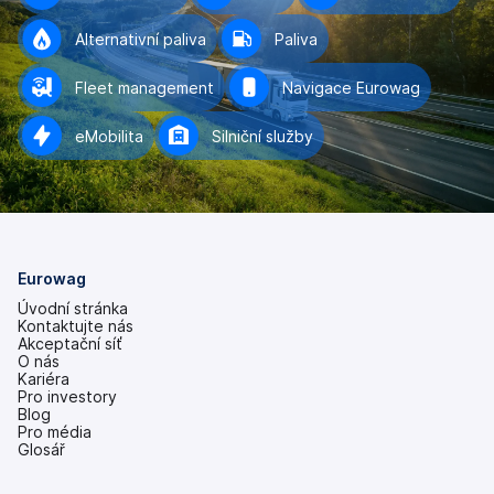
Alternativní paliva
Paliva
Fleet management
Navigace Eurowag
eMobilita
Silniční služby
Eurowag
Úvodní stránka
Kontaktujte nás
Akceptační síť
O nás
Kariéra
Pro investory
(se
Blog
v
Pro média
nových
Glosář
záložkách)