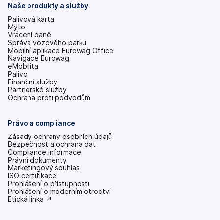
Naše produkty a služby
Palivová karta
Mýto
Vrácení daně
Správa vozového parku
Mobilní aplikace Eurowag Office
Navigace Eurowag
eMobilita
Palivo
Finanční služby
Partnerské služby
Ochrana proti podvodům
Právo a compliance
Zásady ochrany osobních údajů
Bezpečnost a ochrana dat
Compliance informace
Právní dokumenty
Marketingový souhlas
ISO certifikace
Prohlášení o přístupnosti
(se
Prohlášení o moderním otroctví
v
(se
Etická linka ↗
nových
v
záložkách)
nových