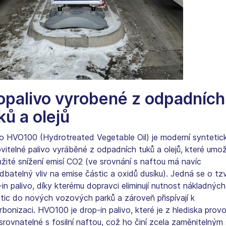
opalivo vyrobené z odpadních
ků a olejů
vo HVO100 (Hydrotreated Vegetable Oil) je moderní syntetic
vitelné palivo vyráběné z odpadních tuků a olejů, které umo
žité snížení emisí CO2 (ve srovnání s naftou má navíc
dbatelný vliv na emise částic a oxidů dusíku). Jedná se o tzv
in palivo, díky kterému dopravci eliminují nutnost nákladných
stic do nových vozových parků a zároveň přispívají k
bonizaci. HVO100 je drop-in palivo, které je z hlediska prov
srovnatelné s fosilní naftou, což ho činí zcela zaměnitelným 