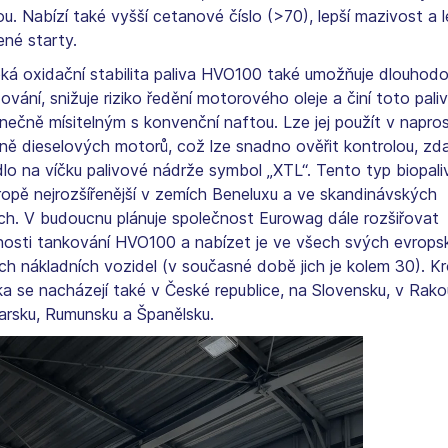
u. Nabízí také vyšší cetanové číslo (>70), lepší mazivost a l
ené starty.
ká oxidační stabilita paliva HVO100 také umožňuje dlouhod
ování, snižuje riziko ředění motorového oleje a činí toto pali
nečně mísitelným s konvenční naftou. Lze jej použít v napro
ině dieselových motorů, což lze snadno ověřit kontrolou, zd
dlo na víčku palivové nádrže symbol „XTL“. Tento typ biopali
ropě nejrozšířenější v zemích Beneluxu a ve skandinávských
ch. V budoucnu plánuje společnost Eurowag dále rozšiřovat
osti tankování HVO100 a nabízet je ve všech svých evrops
ích nákladních vozidel (v současné době jich je kolem 30). K
ka se nacházejí také v České republice, na Slovensku, v Rako
rsku, Rumunsku a Španělsku.