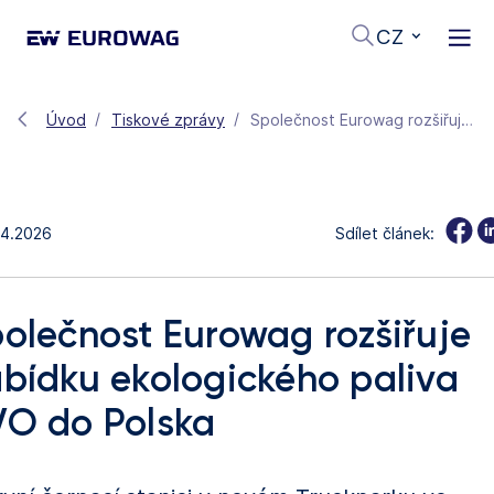
CZ
Úvod
Tiskové zprávy
Společnost Eurowag rozšiřuje nabídku ekologického paliva HVO do Polska
.4.2026
Sdílet článek:
olečnost Eurowag rozšiřuje
bídku ekologického paliva
O do Polska