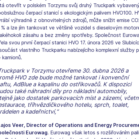
tá otevřít v polském Torzymu svůj druhý Truckpark vybaven
obslužnou čerpací stanicí s ekologickým palivem HVO100. 
yrábí výhradně z obnovitelných zdrojů, může snížit emise CO
 % a lze jím tankovat ve většině vozidel s dieselovým moto
jakéhokoli zásahu a bez změny spotřeby. Společnost Eurow
ela svou první čerpací stanici HVO 17. února 2026 ve Slubicí
 součást vlastního Truckparku nabízejícího komplexní služby 
e kamionů.
Truckpark v Torzymu otevřeme 30. dubna 2026 a
romě HVO zde bude možné tankovat i konvenční
aftu, AdBlue a kapalinu do ostřikovačů. K dispozici
udou také náhradní díly pro nákladní automobily,
tejně jako dostatek parkovacích míst a zázemí, včet
estaurace, tříhvězdičkového hotelu, sprch, toalet,
rádelen a kadeřnictví,“
Lajos Veer, Director of Operations and Energy Procurem
polečnosti Eurowag
. Eurowag však letos s rozšiřováním pal