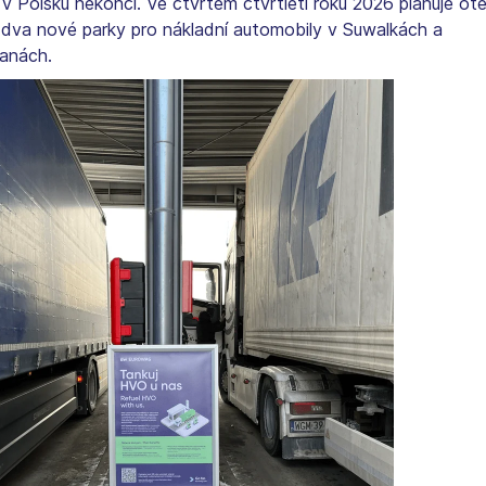
v Polsku nekončí. Ve čtvrtém čtvrtletí roku 2026 plánuje ote
í dva nové parky pro nákladní automobily v Suwalkách a
anách.