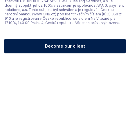
značkou B 6882 (IČO 26415623). W.A.G. Issuing Services, a.s. je
dceřiný subjekt, jehož 100% vlastníkem je společnost W.A.G. payment
solutions, a.s. Tento subjekt byl schválen a je regulován Českou
národní bankou (www.CNB.cz) pod identifikačním číslem (IČO) 050 21
910 a je registrován v České republice, se sídlem Na Vítězné pláni
1719/4, 140 00 Praha 4, Česká republika. Všechna práva vyhrazena.
Become our client