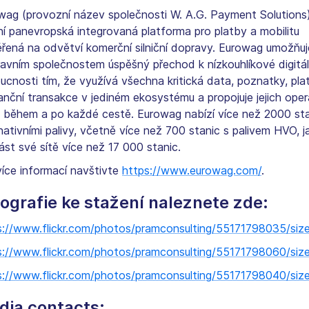
wag (provozní název společnosti W. A.G. Payment Solutions)
ní panevropská integrovaná platforma pro platby a mobilitu
řená na odvětví komerční silniční dopravy. Eurowag umožňuj
ravním společnostem úspěšný přechod k nízkouhlíkové digitál
ucnosti tím, že využívá všechna kritická data, poznatky, pla
nanční transakce v jediném ekosystému a propojuje jejich ope
, během a po každé cestě. Eurowag nabízí více než 2000 sta
nativními palivy, včetně více než 700 stanic s palivem HVO, j
ást své sítě více než 17 000 stanic.
více informací navštivte
https://www.eurowag.com/
.
ografie ke stažení naleznete zde:
s://www.flickr.com/photos/pramconsulting/55171798035/siz
s://www.flickr.com/photos/pramconsulting/55171798060/siz
s://www.flickr.com/photos/pramconsulting/55171798040/siz
dia contacts: