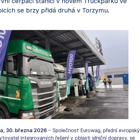
rvní čerpací stanici v novém Truckparku ve
bicích se brzy přidá druhá v Torzymu.
a, 30. března 2026
– Společnost Eurowag, přední evropský
tovatel integrovaných řešení v oblasti silniční dopravy, se