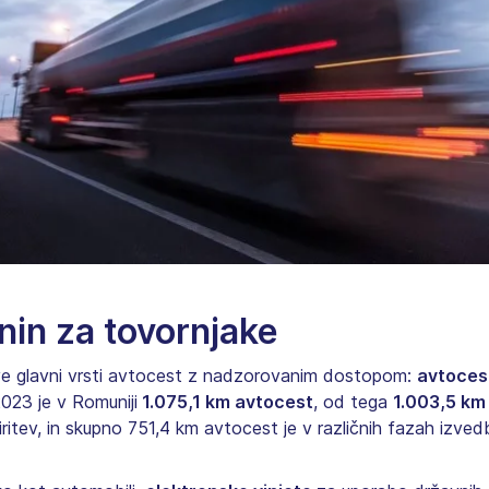
in za tovornjake
 glavni vrsti avtocest z nadzorovanim dostopom:
avtoce
023 je v Romuniji
1.075,1 km avtocest
, od tega
1.003,5 km
iritev, in skupno 751,4 km avtocest je v različnih fazah izve