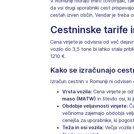
V Romuniji morajo imeti tovornjaki, t
da vsi drugi uporabniki cest prispeva
cestah izven občin. Vendar je treba o
Cestninske tarife i
Cena vinjete je odvisna od več dejavn
vozilo do 3,5 tone bi lahko stala pri
1210 €.
Kako se izračunajo cest
Izračun cestnin v Romuniji ni odvise
Vrsta vozila:
Cena vinjete je od
maso (MATW)
in število osi, k
Obdobje veljavnosti vinjete:
Ča
večinoma zajemajo obdobja veljav
cenejša za uporabnike, ki pogost
Teža in osi vozila:
Večja vozila 