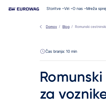
Storitve
Viri
O nas
Mreža spre
Domov
Blog
Romunski cestninski
Čas branja:
10
min
Romunski c
za voznik