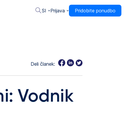
SI
Prijava
Pridobite ponudbo
Deli članek:
i: Vodnik