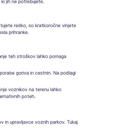
ki jih ne potrebujete.
otujete redko, so kratkoročne vinjete
sla prihranke.
janje teh stroškov lahko pomaga
porabe goriva in cestnin. Na podlagi
šnje voznikov na terenu lahko
ernativnih poteh.
 in upravljavce voznih parkov. Tukaj