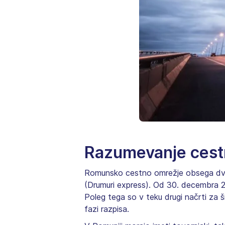
Razumevanje cestn
Romunsko cestno omrežje obsega dve
(Drumuri express). Od 30. decembra 2
Poleg tega so v teku drugi načrti za š
fazi razpisa.