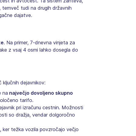
cest in avtocest. Ta sistem zahteva,
, temveč tudi na drugih državnih
ugačne dajatve.
te
. Na primer, 7-dnevna vinjeta za
jake z vsaj 4 osmi lahko dosegla do
ključnih dejavnikov:
e na
največjo dovoljeno skupno
določeno tarifo.
javnik pri izračunu cestnin. Možnosti
nosti so dražja, vendar dolgoročno
o, ker težka vozila povzročajo večjo