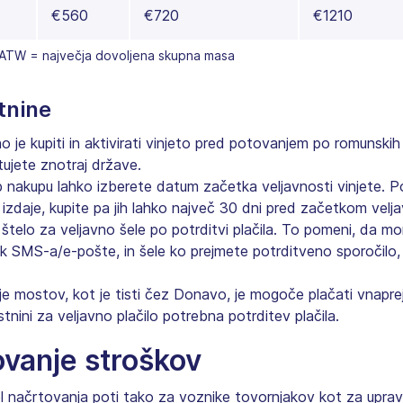
€560
€720
€1210
ATW = največja dovoljena skupna masa
stnine
e kupiti in aktivirati vinjeto pred potovanjem po romunskih
tujete znotraj države.
nakupu lahko izberete datum začetka veljavnosti vinjete. Pol
zdaje, kupite pa jih lahko največ 30 dni pred začetkom velja
 štelo za veljavno šele po potrditvi plačila. To pomeni, da m
rek SMS-a/e-pošte, in šele ko prejmete potrditveno sporočilo
 mostov, kot je tisti čez Donavo, je mogoče plačati vnaprej
ostnini za veljavno plačilo potrebna potrditev plačila.
ovanje stroškov
del načrtovanja poti tako za voznike tovornjakov kot za uprav