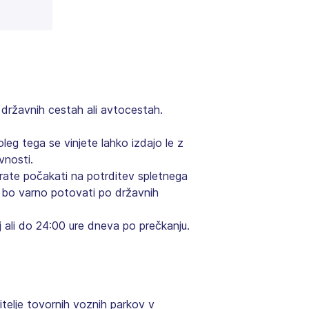
 državnih cestah ali avtocestah.
eg tega se vinjete lahko izdajo le z
vnosti.
orate počakati na potrditev spletnega
, bo varno potovati po državnih
 ali do 24:00 ure dneva po prečkanju.
itelje tovornih voznih parkov v