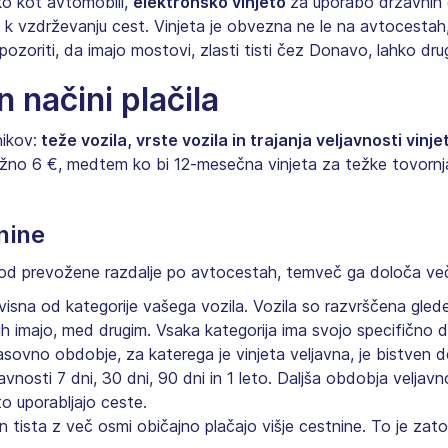
ako kot avtomobili,
elektronsko vinjeto
za uporabo državnih 
jo k vzdrževanju cest. Vinjeta je obvezna ne le na avtocestah
pozoriti, da imajo mostovi, zlasti tisti čez Donavo, lahko dr
n načini plačila
ikov:
teže vozila, vrste vozila in trajanja veljavnosti vinje
bližno 6 €, medtem ko bi 12-mesečna vinjeta za težke tovorn
nine
n od prevožene razdalje po avtocestah, temveč ga določa več 
visna od kategorije vašega vozila. Vozila so razvrščena gled
i jih imajo, med drugim. Vsaka kategorija ima svojo specifično 
sovno obdobje, za katerega je vinjeta veljavna, je bistven de
nosti 7 dni, 30 dni, 90 dni in 1 leto. Daljša obdobja veljav
o uporabljajo ceste.
in tista z več osmi običajno plačajo višje cestnine. To je zat