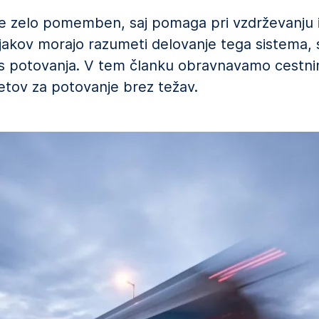
 je zelo pomemben, saj pomaga pri vzdrževanju 
njakov morajo razumeti delovanje tega sistema, s
s potovanja. V tem članku obravnavamo cestnin
etov za potovanje brez težav.