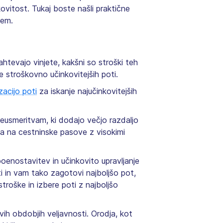
kovitost. Tukaj boste našli praktične
tem.
htevajo vinjete, kakšni so stroški teh
e stroškovno učinkovitejših poti.
acijo poti
za iskanje najučinkovitejših
eusmeritvam, ki dodajo večjo razdaljo
pa na cestninske pasove z visokimi
oenostavitev in učinkovito upravljanje
i in vam tako zagotovi najboljšo pot,
troške in izbere poti z najboljšo
vih obdobjih veljavnosti. Orodja, kot