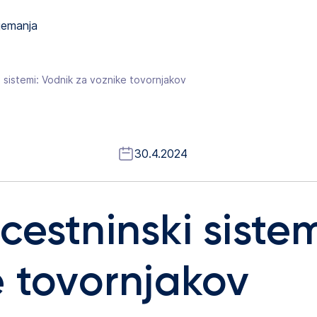
jemanja
 sistemi: Vodnik za voznike tovornjakov
30.4.2024
estninski sistem
e tovornjakov