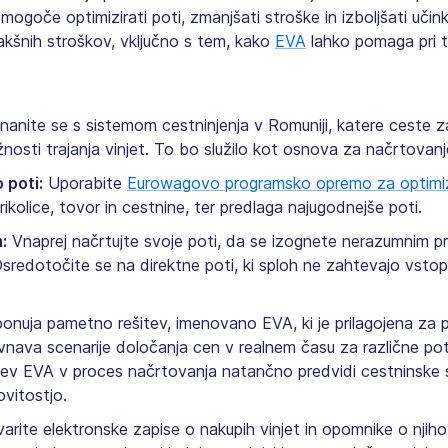
 mogoče optimizirati poti, zmanjšati stroške in izboljšati učin
akšnih stroškov, vključno s tem, kako
EVA
lahko pomaga pri 
anite se s sistemom cestninjenja v Romuniji, katere ceste za
žnosti trajanja vinjet. To bo služilo kot osnova za načrtovanj
 poti:
Uporabite
Eurowagovo programsko opremo za optimiz
ikolice, tovor in cestnine, ter predlaga najugodnejše poti.
:
Vnaprej načrtujte svoje poti, da se izognete nerazumnim pr
 Osredotočite se na direktne poti, ki sploh ne zahtevajo vsto
nuja pametno rešitev, imenovano EVA, ki je prilagojena za p
avnava scenarije določanja cen v realnem času za različne pot
čitev EVA v proces načrtovanja natančno predvidi cestninske s
vitostjo.
arite elektronske zapise o nakupih vinjet in opomnike o njiho