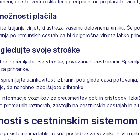
meni, da ste vedno skladni s predpisi in ne preplačate vinjet, 
možnosti plačila
ite trajanje vinjet, ki ustreza vašemu delovnemu urniku. Če p
anja po romunskih cestah pa bi dolgoročna vinjeta lahko prine
gledujte svoje stroške
bno spremljajte vse stroške, povezane s cestninami. Spreml
 za prihranke.
premljajte učinkovitost izbranih poti glede časa potovanja, 
je, da nenehno izboljšujete prihranke.
nformacije voznikov za preusmeritev poti in pristopov. Izku
o prometnih razmerah, zastojih na cestninskih postajah in alt
nosti s cestninskim sistemom
a sistema ima lahko resne posledice za voznike tovornjakov