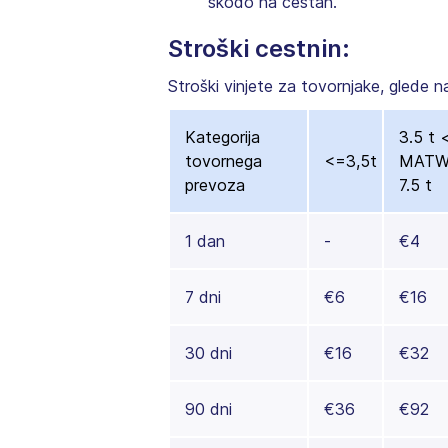
škodo na cestah.
Stroški cestnin:
Stroški vinjete za tovornjake, glede n
Kategorija
3.5 t 
tovornega
<=3,5t
MATW
prevoza
7.5 t
1 dan
-
€4
7 dni
€6
€16
30 dni
€16
€32
90 dni
€36
€92