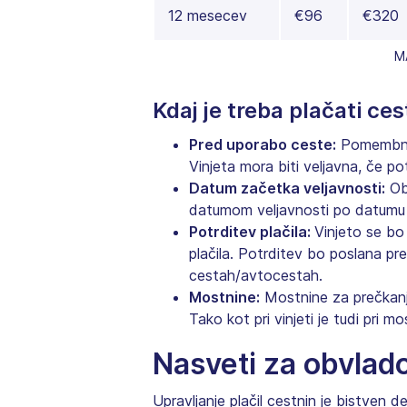
12 mesecev
€96
€320
M
Kdaj je treba plačati ce
Pred uporabo ceste:
Pomembno j
Vinjeta mora biti veljavna, če po
Datum začetka veljavnosti:
Ob 
datumom veljavnosti po datumu i
Potrditev plačila:
Vinjeto se bo
plačila. Potrditev bo poslana p
cestah/avtocestah.
Mostnine:
Mostnine za prečkanje
Tako kot pri vinjeti je tudi pri m
Nasveti za obvlad
Upravljanje plačil cestnin je bistven 