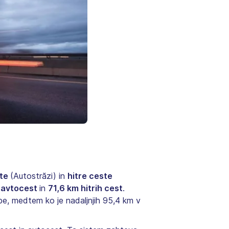
ste
(Autostrăzi) in
hitre ceste
 avtocest
in
71,6 km hitrih cest
.
dbe, medtem ko je nadaljnjih 95,4 km v