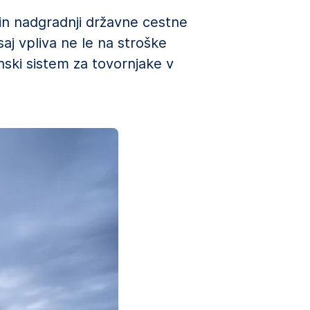
in nadgradnji državne cestne
aj vpliva ne le na stroške
ski sistem za tovornjake v