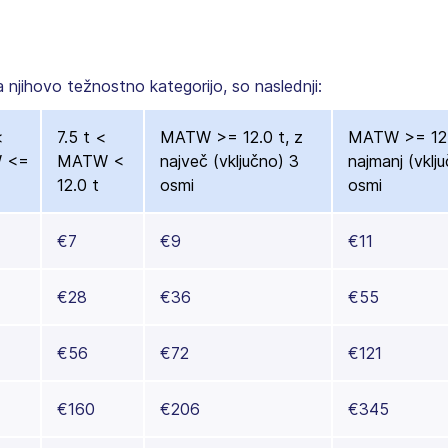
a njihovo težnostno kategorijo, so naslednji:
<
7.5 t <
MATW >= 12.0 t, z
MATW >= 12.
 <=
MATW <
največ (vključno) 3
najmanj (vklj
12.0 t
osmi
osmi
€7
€9
€11
€28
€36
€55
€56
€72
€121
€160
€206
€345