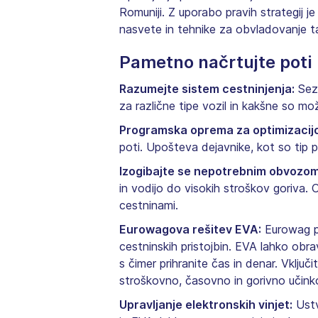
Romuniji. Z uporabo pravih strategij je
nasvete in tehnike za obvladovanje t
Pametno načrtujte poti
Razumejte sistem cestninjenja:
Sezn
za različne tipe vozil in kakšne so mo
Programska oprema za optimizacijo
poti. Upošteva dejavnike, kot so tip pr
Izogibajte se nepotrebnim obvozom
in vodijo do visokih stroškov goriva.
cestninami.
Eurowagova rešitev EVA:
Eurowag po
cestninskih pristojbin. EVA lahko obr
s čimer prihranite čas in denar. Vklju
stroškovno, časovno in gorivno učinko
Upravljanje elektronskih vinjet:
Ustv