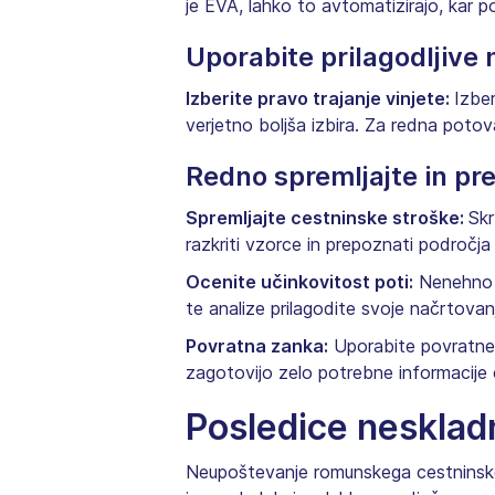
je EVA, lahko to avtomatizirajo, kar po
Uporabite prilagodljive 
Izberite pravo trajanje vinjete:
Izber
verjetno boljša izbira. Za redna potov
Redno spremljajte in pre
Spremljajte cestninske stroške:
Skr
razkriti vzorce in prepoznati področja
Ocenite učinkovitost poti:
Nenehno s
te analize prilagodite svoje načrtovan
Povratna zanka:
Uporabite povratne i
zagotovijo zelo potrebne informacije 
Posledice nesklad
Neupoštevanje romunskega cestninskeg