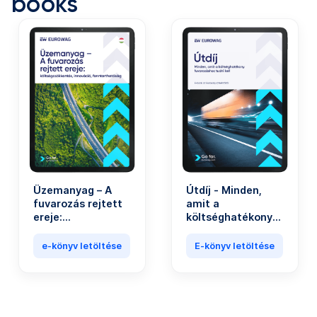
books
Üzemanyag – A
Útdíj - Minden,
fuvarozás rejtett
amit a
ereje:
költséghatékony
költségcsökkentés,
fuvarozáshoz
innováció,
tudni kell
e-könyv letöltése
E-könyv letöltése
fenntarthatóság