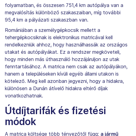
folyamatban, és összesen 751,4 km autópálya van a
megvalósítás különböző szakaszaiban, míg további
95,4 km a pályázati szakaszban van.
Romániában a személygépkocsik mellett a
tehergépkocsiknak is elektronikus matricával kell
rendelkezniük ahhoz, hogy használhassák az országos
utakat és autópályákat. Ez a rendszer megköveteli,
hogy minden más úthasználó hozzájáruljon az utak
fenntartásához. A matrica nem csak az autópályákon,
hanem a településeken kívüli egyéb állami utakon is
kötelező. Meg kell azonban jegyezni, hogy a hidakra,
különösen a Dunán átívelő hidakra eltérő díjak
vonatkozhatnak.
Útdíjtarifák és fizetési
módok
A matrica költsége több tényezőtől függ:
a jármű