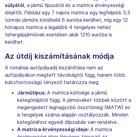
súlyától
, a jármű típusától és a matrica érvényességi
idejétől. Például egy 7 napos matrica egy legfeljebb 3,5
tonnás járműre körülbelül 6 euróba kerülhet, míg egy 12
hónapos matrica a legalább 4 tengelyes nehéz
tehergépjárművek esetében akár 1210 euróba is
kerülhet.
Az útdíj kiszámításának módja
A romániai autópályadíj kiszámítása nem az
autópályákon megtett távolságtól függ, hanem több
kulcsfontosságú tényező határozza meg:
Járműtípus:
A matrica költsége a jármű
kategóriájától függ. A járműveket többek között a
megengedett legnagyobb össztömeg (MATW) és
a tengelyek száma alapján osztályozzák. Minden
kategóriához egyedi díjszabás van rendelve.
A matrica érvényességi ideje:
A matrica
érvényességi ideje lényeges tényező az