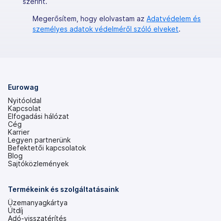
szerint.
Megerősítem, hogy elolvastam az
Adatvédelem és
személyes adatok védelméről szóló elveket
.
Eurowag
Nyitóoldal
Kapcsolat
Elfogadási hálózat
Cég
Karrier
Legyen partnerünk
Befektetői kapcsolatok
(új
Blog
lapon
Sajtóközlemények
nyílik
meg)
Termékeink és szolgáltatásaink
Üzemanyagkártya
Útdíj
Adó-visszatérítés