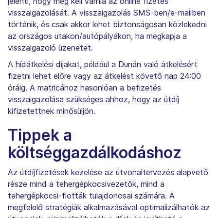
jelenti, hogy meg kell várnia az online fizetés
visszaigazolását. A visszaigazolás SMS-ben/e-mailben
történik, és csak akkor lehet biztonságosan közlekedni
az országos utakon/autópályákon, ha megkapja a
visszaigazoló üzenetet.
A hídátkelési díjakat, például a Dunán való átkelésért
fizetni lehet előre vagy az átkelést követő nap 24:00
óráig. A matricához hasonlóan a befizetés
visszaigazolása szükséges ahhoz, hogy az útdíj
kifizetettnek minősüljön.
Tippek a
költséggazdálkodáshoz
Az útdíjfizetések kezelése az útvonaltervezés alapvető
része mind a tehergépkocsivezetők, mind a
tehergépkocsi-flották tulajdonosai számára. A
megfelelő stratégiák alkalmazásával optimalizálhatók az