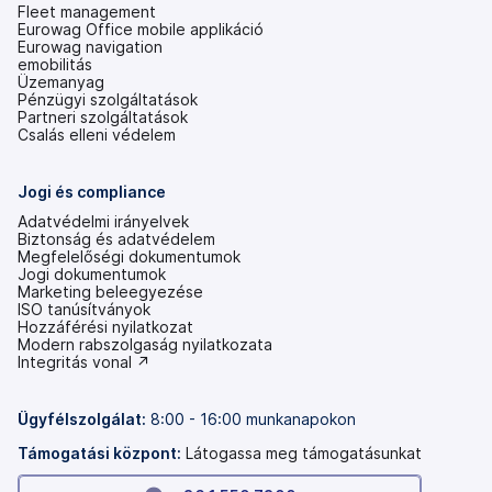
Fleet management
Eurowag Office mobile applikáció
Eurowag navigation
emobilitás
Üzemanyag
Pénzügyi szolgáltatások
Partneri szolgáltatások
Csalás elleni védelem
Jogi és compliance
Adatvédelmi irányelvek
Biztonság és adatvédelem
Megfelelőségi dokumentumok
Jogi dokumentumok
Marketing beleegyezése
ISO tanúsítványok
Hozzáférési nyilatkozat
(új
Modern rabszolgaság nyilatkozata
lapon
(új
Integritás vonal ↗
nyílik
lapon
meg)
nyílik
meg)
Ügyfélszolgálat:
8:00 - 16:00 munkanapokon
Támogatási központ:
Látogassa meg támogatásunkat