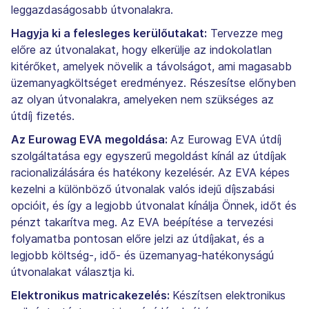
leggazdaságosabb útvonalakra.
Hagyja ki a felesleges kerülőutakat:
Tervezze meg
előre az útvonalakat, hogy elkerülje az indokolatlan
kitérőket, amelyek növelik a távolságot, ami magasabb
üzemanyagköltséget eredményez. Részesítse előnyben
az olyan útvonalakra, amelyeken nem szükséges az
útdíj fizetés.
Az Eurowag EVA megoldása:
Az Eurowag EVA útdíj
szolgáltatása egy egyszerű megoldást kínál az útdíjak
racionalizálására és hatékony kezelésér. Az EVA képes
kezelni a különböző útvonalak valós idejű díjszabási
opcióit, és így a legjobb útvonalat kínálja Önnek, időt és
pénzt takarítva meg. Az EVA beépítése a tervezési
folyamatba pontosan előre jelzi az útdíjakat, és a
legjobb költség-, idő- és üzemanyag-hatékonyságú
útvonalakat választja ki.
Elektronikus matricakezelés:
Készítsen elektronikus