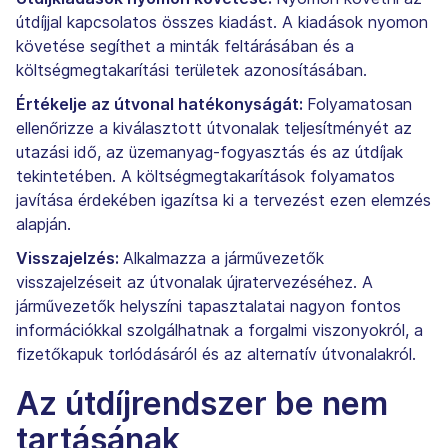
útdíjjal kapcsolatos összes kiadást. A kiadások nyomon
követése segíthet a minták feltárásában és a
költségmegtakarítási területek azonosításában.
Értékelje az útvonal hatékonyságát:
Folyamatosan
ellenőrizze a kiválasztott útvonalak teljesítményét az
utazási idő, az üzemanyag-fogyasztás és az útdíjak
tekintetében. A költségmegtakarítások folyamatos
javítása érdekében igazítsa ki a tervezést ezen elemzés
alapján.
Visszajelzés:
Alkalmazza a járművezetők
visszajelzéseit az útvonalak újratervezéséhez. A
járművezetők helyszíni tapasztalatai nagyon fontos
információkkal szolgálhatnak a forgalmi viszonyokról, a
fizetőkapuk torlódásáról és az alternatív útvonalakról.
Az útdíjrendszer be nem
tartásának