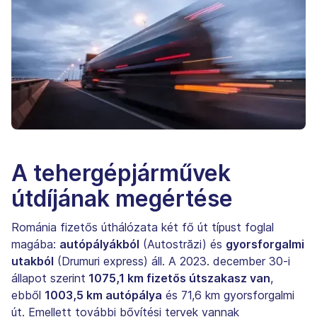
A tehergépjárművek
útdíjának megértése
Románia fizetős úthálózata két fő út típust foglal
magába:
autópályákból
(Autostrăzi) és
gyorsforgalmi
utakból
(Drumuri express) áll. A 2023. december 30-i
állapot szerint
1075,1 km fizetős útszakasz van
,
ebből
1003,5 km autópálya
és 71,6 km gyorsforgalmi
út. Emellett további bővítési tervek vannak