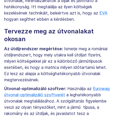
útvonalak, minimalizálhatók a díjak és javítható a
hatékonyság. Itt megtalálja az ilyen költségek
kezelésének technikáit, beleértve azt is, hogy az
EVA
hogyan segíthet ebben a kérdésben.
Tervezze meg az útvonalakat
okosan
Az útdíjrendszer megértése:
Ismerje meg a romániai
útdíjrendszert, hogy mely utakra kell útdíjat fizetni,
milyen költségekkel jár ez a különböző járműtípusok
esetében, és hogy a matrica milyen időtartamú lehet.
Ez lesz az alapja a költséghatékonyabb útvonalak
megtervezésének.
Útvonal-optimalizáló szoftver:
Használja az
Eurowag
útvonal-optimalizáló szoftverét
a leghatékonyabb
útvonalak megtalálásához. A szolgáltatás figyelembe
veszi az olyan tényezőket, mint a jármű típusa, a
rakomány és az útdíjak, és javaslatot tesz a