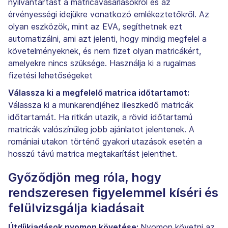
nyilvántartást a matricavásárlásokról és az
érvényességi idejükre vonatkozó emlékeztetőkről. Az
olyan eszközök, mint az EVA, segíthetnek ezt
automatizálni, ami azt jelenti, hogy mindig megfelel a
követelményeknek, és nem fizet olyan matricákért,
amelyekre nincs szüksége. Használja ki a rugalmas
fizetési lehetőségeket
Válassza ki a megfelelő matrica időtartamot:
Válassza ki a munkarendjéhez illeszkedő matricák
időtartamát. Ha ritkán utazik, a rövid időtartamú
matricák valószínűleg jobb ajánlatot jelentenek. A
romániai utakon történő gyakori utazások esetén a
hosszú távú matrica megtakarítást jelenthet.
Győződjön meg róla, hogy
rendszeresen figyelemmel kíséri és
felülvizsgálja kiadásait
Útdíjkiadások nyomon követése:
Nyomon követni az