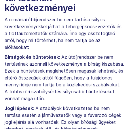
következményei
A romániai útdíjrendszer be nem tartása súlyos
következményekkel járhat a tehergépkocsi-vezetők és
a flottaüzemeltetők számára. Íme egy összefoglaló
arról, hogy mi történhet, ha nem tartja be az
előírásokat:
Bírságok és büntetések:
Az útdíjrendszer be nem
tartásának azonnali következménye a bírság kiszabása.
Ezek a büntetések meglehetősen magasak lehetnek, és
eltérő összegűek attól függően, hogy a tulajdonos
mennyi ideje nem tartja be a közlekedési szabályokat.
A többszöri szabálysértés súlyosabb büntetéseket
vonhat maga után.
Jogi lépések:
A szabályok következetes be nem
tartása esetén a járművezetők vagy a fuvarozó cégek
jogi eljárás alá vonhatóak. Ez olyan bírósági ügyeket
jelenthet, amelyek idő- és költségigényesek.