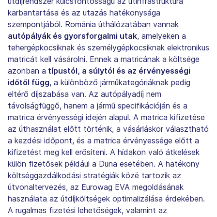
útdíjrendszer kulcsfontosságú az útinfrastruktúra
karbantartása és az utazás hatékonysága
szempontjából. Románia úthálózatában vannak
autópályák és gyorsforgalmi utak
, amelyeken a
tehergépkocsiknak és személygépkocsiknak elektronikus
matricát kell vásárolni. Ennek a matricának a költsége
azonban a
típustól, a súlytól és az érvényességi
időtől függ
, a különböző járműkategóriáknak pedig
eltérő díjszabása van. Az autópályadíj nem
távolságfüggő, hanem a jármű specifikációján és a
matrica érvényességi idején alapul. A matrica kifizetése
az úthasználat előtt történik, a vásárláskor választható
a kezdési időpont, és a matrica érvényessége előtt a
kifizetést meg kell erősíteni. A hídakon való átkelések
külön fizetősek például a Duna esetében. A hatékony
költséggazdálkodási stratégiák közé tartozik az
útvonaltervezés, az Eurowag EVA megoldásának
használata az útdíjköltségek optimalizálása érdekében.
A rugalmas fizetési lehetőségek, valamint az