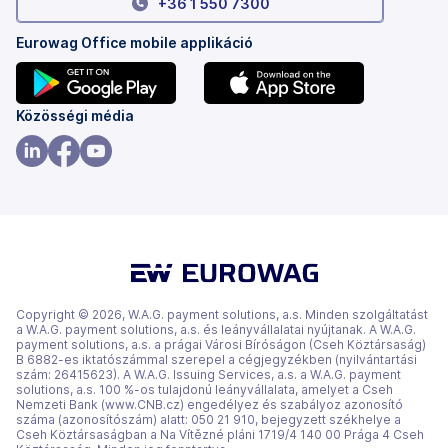
+36 1 550 7300
Eurowag Office mobile applikáció
(új
(új
Közösségi média
lapon
lapon
nyílik
nyílik
(új
(új
(új
meg)
meg)
lapon
lapon
lapon
nyílik
nyílik
nyílik
meg)
meg)
meg)
Copyright © 2026, W.A.G. payment solutions, a.s. Minden szolgáltatást
a W.A.G. payment solutions, a.s. és leányvállalatai nyújtanak. A W.A.G.
payment solutions, a.s. a prágai Városi Bíróságon (Cseh Köztársaság)
B 6882-es iktatószámmal szerepel a cégjegyzékben (nyilvántartási
szám: 26415623). A W.A.G. Issuing Services, a.s. a W.A.G. payment
solutions, a.s. 100 %-os tulajdonú leányvállalata, amelyet a Cseh
Nemzeti Bank (www.CNB.cz) engedélyez és szabályoz azonosító
száma (azonosítószám) alatt: 050 21 910, bejegyzett székhelye a
Cseh Köztársaságban a Na Vítězné pláni 1719/4 140 00 Prága 4 Cseh