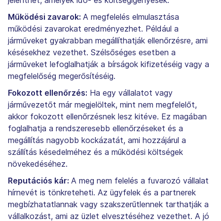
Működési zavarok:
A megfelelés elmulasztása
működési zavarokat eredményezhet. Például a
járműveket gyakrabban megállíthatják ellenőrzésre, ami
késésekhez vezethet. Szélsőséges esetben a
járműveket lefoglalhatják a bírságok kifizetéséig vagy a
megfelelőség megerősítéséig.
Fokozott ellenőrzés:
Ha egy vállalatot vagy
járművezetőt már megjelöltek, mint nem megfelelőt,
akkor fokozott ellenőrzésnek lesz kitéve. Ez magában
foglalhatja a rendszeresebb ellenőrzéseket és a
megállítás nagyobb kockázatát, ami hozzájárul a
szállítás késedelméhez és a működési költségek
növekedéséhez.
Reputációs kár:
A meg nem felelés a fuvarozó vállalat
hírnevét is tönkreteheti. Az ügyfelek és a partnerek
megbízhatatlannak vagy szakszerűtlennek tarthatják a
vállalkozást, ami az üzlet elvesztéséhez vezethet. A jó