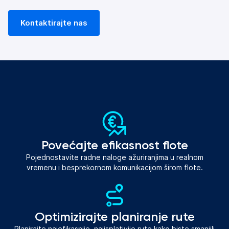
Kontaktirajte nas
Povećajte efikasnost flote
Pojednostavite radne naloge ažuriranjima u realnom
vremenu i besprekornom komunikacijom širom flote.
Optimizirajte planiranje rute
Planirajte najefikasnije, najisplativije rute kako biste smanjili