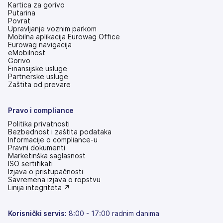
Kartica za gorivo
Putarina
Povrat
Upravljanje voznim parkom
Mobilna aplikacija Eurowag Office
Eurowag navigacija
eMobilnost
Gorivo
Finansijske usluge
Partnerske usluge
Zaštita od prevare
Pravo i compliance
Politika privatnosti
Bezbednost i zaštita podataka
Informacije o compliance-u
Pravni dokumenti
Marketinška saglasnost
ISO sertifikati
Izjava o pristupačnosti
(otvara
Savremena izjava o ropstvu
se
(otvara
Linija integriteta ↗
na
se
nove
na
kartice)
nove
Korisnički servis
:
8:00 - 17:00 radnim danima
kartice)