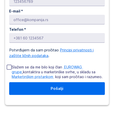
E-mail *
Telefon *
Potvrđujem da sam pročitao
Principi privatnosti i
zaštite ličnih podataka
.
Slažem se da me bilo koji član
 EUROWAG 
grupe
,kontaktira u marketinške svrhe, u skladu sa
Marketinškim pristankom 
koji sam pročitao i razumeo.