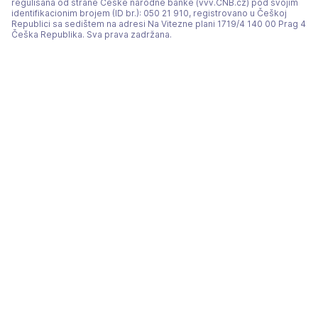
regulisana od strane Češke narodne banke (vvv.CNB.cz) pod svojim
identifikacionim brojem (ID br.): 050 21 910, registrovano u Češkoj
Republici sa sedištem na adresi Na Vitezne plani 1719/4 140 00 Prag 4
Češka Republika. Sva prava zadržana.