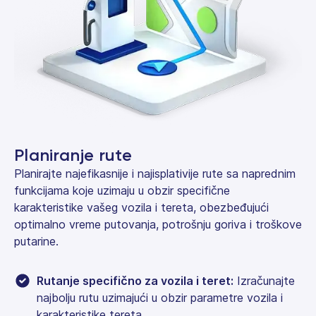
Planiranje rute
Planirajte najefikasnije i najisplativije rute sa naprednim
funkcijama koje uzimaju u obzir specifične
karakteristike vašeg vozila i tereta, obezbeđujući
optimalno vreme putovanja, potrošnju goriva i troškove
putarine.
Rutanje specifično za vozila i teret:
Izračunajte
najbolju rutu uzimajući u obzir parametre vozila i
karakteristike tereta