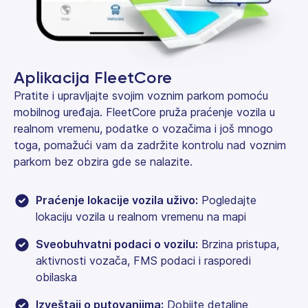
Aplikacija FleetCore
Pratite i upravljajte svojim voznim parkom pomoću
mobilnog uređaja. FleetCore pruža praćenje vozila u
realnom vremenu, podatke o vozačima i još mnogo
toga, pomažući vam da zadržite kontrolu nad voznim
parkom bez obzira gde se nalazite.
Praćenje lokacije vozila uživo:
Pogledajte
lokaciju vozila u realnom vremenu na mapi
Sveobuhvatni podaci o vozilu:
Brzina pristupa,
aktivnosti vozača, FMS podaci i rasporedi
obilaska
Izveštaji o putovanjima:
Dobijte detaljne