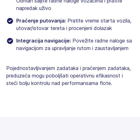
Odmah šaljite radne naloge vozačima i pratite
napredak uživo
Praćenje putovanja:
Pratite vreme starta vozila,
utovar/istovar tereta i procenjeni dolazak
Integracija navigacije:
Povežite radne naloge sa
navigacijom za upravljanje rutom i zaustavljanjem
Pojednostavljivanjem zadataka i praćenjem zadataka,
preduzeća mogu poboljšati operativnu efikasnost i
steći bolju kontrolu nad performansama flote.