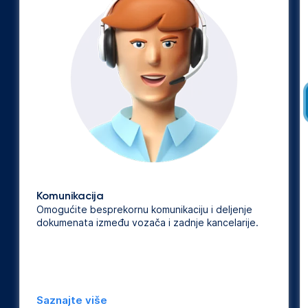
Komunikacija
Omogućite besprekornu komunikaciju i deljenje
dokumenata između vozača i zadnje kancelarije.
Saznajte više