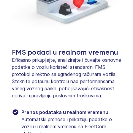
FMS podaci u realnom vremenu
Efikasno prikupljajte, analizirajte i čuvajte osnovne
podatke o vozilu koristeći standardni FMS
protokol direktno sa ugrađenog računara vozila.
Steknite potpunu kontrolu nad performansama
vašeg voznog parka, poboljšavajući efikasnost
goriva i upravljanje poslovnim troškovima.
Prenos podataka u realnom vremenu:
Automatski prenose i prikazuju podatke o
vozilu u realnom vremenu na FleetCore