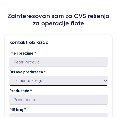
Zainteresovan sam za CVS rešenja
za operacije flote
Kontakt obrazac
Ime i prezime *
Država preduzeća *
Preduzeće *
PIB broj *