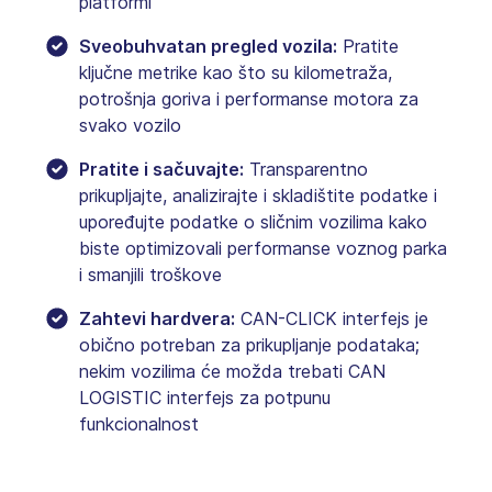
platformi
Sveobuhvatan pregled vozila:
Pratite
ključne metrike kao što su kilometraža,
potrošnja goriva i performanse motora za
svako vozilo
Pratite i sačuvajte:
Transparentno
prikupljajte, analizirajte i skladištite podatke i
upoređujte podatke o sličnim vozilima kako
biste optimizovali performanse voznog parka
i smanjili troškove
Zahtevi hardvera:
CAN-CLICK interfejs je
obično potreban za prikupljanje podataka;
nekim vozilima će možda trebati CAN
LOGISTIC interfejs za potpunu
funkcionalnost