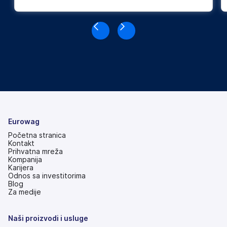
Eurowag
Početna stranica
Kontakt
Prihvatna mreža
Kompanija
Karijera
Odnos sa investitorima
(otvara
Blog
se
Za medije
na
nove
kartice)
Naši proizvodi i usluge