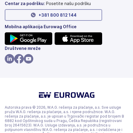
Centar za podršku:
Posetite našu podršku
+381 800 812 144
Mobilna aplikacija Eurowag Office
(otvara
(otvara
Društvene mreže
se
se
na
na
(otvara
(otvara
(otvara
nove
nove
se
se
se
kartice)
kartice)
na
na
na
nove
nove
nove
kartice)
kartice)
kartice)
Autorska prava © 2026, W.A.G. rešenja za plaćanje, a.s. Sve usluge
pruža W.A.G. rešenja za plaćanje, a.s. i njene podružnice. W.A.G.
rešenja za plaćanje, a.s. je upisan u Trgovački registar pod brojem B
6882 kod Opštinskog suda u Pragu, Češka Republika (registrovani
broj 26415623). W.A.G. Usluge izdavanja, a.s. je podružnica u
potpunom vlasništvu W.A.G. rešenja za plaćanje, a.s. i ovlašćena je i