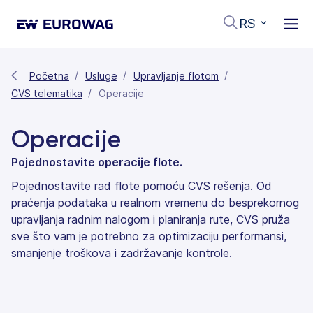
RS
Početna
Usluge
Upravljanje flotom
CVS telematika
Operacije
Operacije
Pojednostavite operacije flote.
Pojednostavite rad flote pomoću CVS rešenja. Od
praćenja podataka u realnom vremenu do besprekornog
upravljanja radnim nalogom i planiranja rute, CVS pruža
sve što vam je potrebno za optimizaciju performansi,
smanjenje troškova i zadržavanje kontrole.