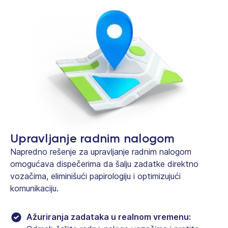
Upravljanje radnim nalogom
Napredno rešenje za upravljanje radnim nalogom
omogućava dispečerima da šalju zadatke direktno
vozačima, eliminišući papirologiju i optimizujući
komunikaciju.
Ažuriranja zadataka u realnom vremenu: