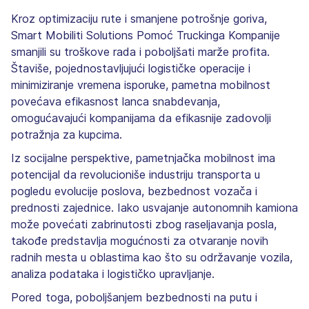
Kroz optimizaciju rute i smanjene potrošnje goriva,
Smart Mobiliti Solutions Pomoć Truckinga Kompanije
smanjili su troškove rada i poboljšati marže profita.
Štaviše, pojednostavljujući logističke operacije i
minimiziranje vremena isporuke, pametna mobilnost
povećava efikasnost lanca snabdevanja,
omogućavajući kompanijama da efikasnije zadovolji
potražnja za kupcima.
Iz socijalne perspektive, pametnjačka mobilnost ima
potencijal da revolucioniše industriju transporta u
pogledu evolucije poslova, bezbednost vozača i
prednosti zajednice. Iako usvajanje autonomnih kamiona
može povećati zabrinutosti zbog raseljavanja posla,
takođe predstavlja mogućnosti za otvaranje novih
radnih mesta u oblastima kao što su održavanje vozila,
analiza podataka i logističko upravljanje.
Pored toga, poboljšanjem bezbednosti na putu i ​​