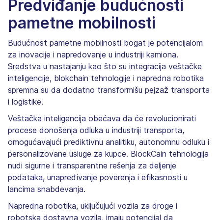
Predviđanje budućnosti
pametne mobilnosti
Budućnost pametne mobilnosti bogat je potencijalom
za inovacije i napredovanje u industriji kamiona.
Sredstva u nastajanju kao što su integracija veštačke
inteligencije, blokchain tehnologije i napredna robotika
spremna su da dodatno transformišu pejzaž transporta
i logistike.
Veštačka inteligencija obećava da će revolucionirati
procese donošenja odluka u industriji transporta,
omogućavajući prediktivnu analitiku, autonomnu odluku i
personalizovane usluge za kupce. BlockCain tehnologija
nudi sigurne i transparentne rešenja za deljenje
podataka, unapređivanje poverenja i efikasnosti u
lancima snabdevanja.
Napredna robotika, uključujući vozila za droge i
robotska dostavna vozila, imaju potencijal da