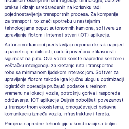
mobilnost oslanja se na integraciju tehnologije, održive
prakse i dizajn usredsređenih na korisniku radi
pojednostavljenja transportnih procesa. Za kompanije
za transport, to znači upotrebu u nastajanim
tehnologijama poput autonomnih kamiona, softvera za
upravljanje flotom i Internet stvari (iOT) aplikacija.
Autonomni kamioni predstavljaju ogroman korak naprijed
u pametnoj mobilnosti, nudeći povećanu efikasnost i
sigurnost na putu. Ova vozila koriste napredne senzore i
veštačku inteligenciju za kretanje ruta i transportne
robe sa minimalnom ljudskom interakcijom. Softver za
upravljanje flotom takođe igra ključnu ulogu u optimizaciji
logističkih operacija pružajući podatke u realnom
vremenu na lokaciji vozila, potrošnju goriva i rasporeda
održavanja. IOT aplikacije Daljnje poboljšati povezanost
u transportnom ekosistemu, omogućavajući bešavnu
komunikaciju između vozila, infrastrukture i tereta.
Primjena napredne tehnologije u kombinaciji sa boljim