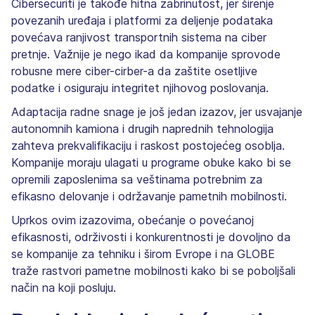
Cibersecuriti je takođe hitna zabrinutost, jer širenje
povezanih uređaja i platformi za deljenje podataka
povećava ranjivost transportnih sistema na ciber
pretnje. Važnije je nego ikad da kompanije sprovode
robusne mere ciber-cirber-a da zaštite osetljive
podatke i osiguraju integritet njihovog poslovanja.
Adaptacija radne snage je još jedan izazov, jer usvajanje
autonomnih kamiona i drugih naprednih tehnologija
zahteva prekvalifikaciju i raskost postojećeg osoblja.
Kompanije moraju ulagati u programe obuke kako bi se
opremili zaposlenima sa veštinama potrebnim za
efikasno delovanje i održavanje pametnih mobilnosti.
Uprkos ovim izazovima, obećanje o povećanoj
efikasnosti, održivosti i konkurentnosti je dovoljno da
se kompanije za tehniku i širom Evrope i na GLOBE
traže rastvori pametne mobilnosti kako bi se poboljšali
način na koji posluju.