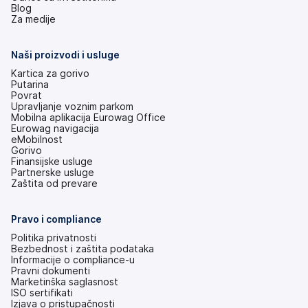
(otvara
Blog
se
Za medije
na
nove
kartice)
Naši proizvodi i usluge
Kartica za gorivo
Putarina
Povrat
Upravljanje voznim parkom
Mobilna aplikacija Eurowag Office
Eurowag navigacija
eMobilnost
Gorivo
Finansijske usluge
Partnerske usluge
Zaštita od prevare
Pravo i compliance
Politika privatnosti
Bezbednost i zaštita podataka
Informacije o compliance-u
Pravni dokumenti
Marketinška saglasnost
ISO sertifikati
Izjava o pristupačnosti