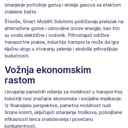
smanjenje potrošnje goriva i emisije gasova sa efektom
staklene bašte.
Štaviše, Smart Mobiliti Solutions podržavaju prelazak na
alternativne gorive i obnovljive izvore energije, kao što
su vozila električne i vodonik. Prihvatajući održive
transportne prakse, industrija transporta može da igra
ključnu ulogu u stvaranju zelenije i ekološki prihvatljivije
budućnosti.
Vožnja ekonomskim
rastom
Usvajanje pametnih rešenja za mobilnost u transportnoj
industriji nosi značajne ekonomske i socijalne implikacije.
Iz finansijske perspektive, pametna mobilnost nudi
brojne koristi, uključujući smanjenje troškova, poboljšane
efikasnosti lanca snabdevanja i povećanu
konkurentnost.