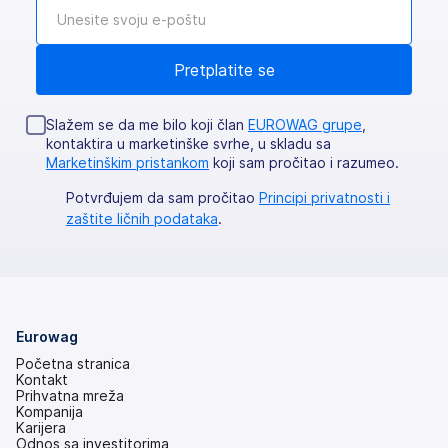
Slažem se da me bilo koji član
EUROWAG grupe
,
kontaktira u marketinške svrhe, u skladu sa
Marketinškim pristankom
koji sam pročitao i razumeo.
Potvrđujem da sam pročitao
Principi privatnosti i
zaštite ličnih podataka
.
Eurowag
Početna stranica
Kontakt
Prihvatna mreža
Kompanija
Karijera
Odnos sa investitorima