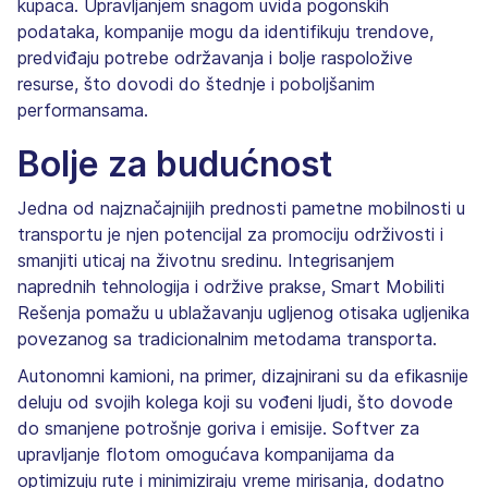
kupaca. Upravljanjem snagom uvida pogonskih
podataka, kompanije mogu da identifikuju trendove,
predviđaju potrebe održavanja i bolje raspoložive
resurse, što dovodi do štednje i poboljšanim
performansama.
Bolje za budućnost
Jedna od najznačajnijih prednosti pametne mobilnosti u
transportu je njen potencijal za promociju održivosti i
smanjiti uticaj na životnu sredinu. Integrisanjem
naprednih tehnologija i održive prakse, Smart Mobiliti
Rešenja pomažu u ublažavanju ugljenog otisaka ugljenika
povezanog sa tradicionalnim metodama transporta.
Autonomni kamioni, na primer, dizajnirani su da efikasnije
deluju od svojih kolega koji su vođeni ljudi, što dovode
do smanjene potrošnje goriva i emisije. Softver za
upravljanje flotom omogućava kompanijama da
optimizuju rute i minimiziraju vreme mirisanja, dodatno