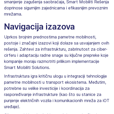
smanjenje zagušenja saobraćaja, Smart Mobiliti Rešenja
doprinose sigurnijim zajednicama i efikasnijim prevoznim
mrežama.
Navigacija izazova
Uprkos brojnim prednostima pametne mobilnosti,
postoje i značajni izazovi koji dolaze sa usvajanjem ovih
rešenja. Zahtevi za infrastrukturu, zabrinutost za ciber-
cirferu i adaptaciju radne snage su ključne prepreke koje
kompanije moraju razmotriti prilikom implementacije
Smart Mobiliti Solutions.
Infrastruktura igra kritičnu ulogu u integraciji tehnologije
pametne mobilnosti u transport ekosistema. Međutim,
potrebne su velike investicije i koordinacija za
raspoređivanje infrastrukture (kao što su stanice za
punjenje električnih vozila i komunikacionih mreža za iOT
uređaje).