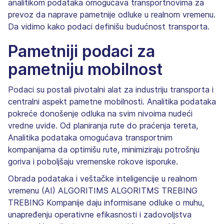
analitikom podataka omogućava transportnovima za
prevoz da naprave pametnije odluke u realnom vremenu.
Da vidimo kako podaci definišu budućnost transporta.
Pametniji podaci za
pametniju mobilnost
Podaci su postali pivotalni alat za industriju transporta i
centralni aspekt pametne mobilnosti. Analitika podataka
pokreće donošenje odluka na svim nivoima nudeći
vredne uvide. Od planiranja rute do praćenja tereta,
Analitika podataka omogućava transportnim
kompanijama da optimišu rute, minimiziraju potrošnju
goriva i poboljšaju vremenske rokove isporuke.
Obrada podataka i veštačke inteligencije u realnom
vremenu (AI) ALGORITIMS ALGORITMS TREBING
TREBING Kompanije daju informisane odluke o muhu,
unapređenju operativne efikasnosti i zadovoljstva