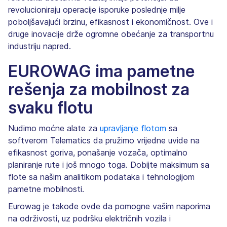
revolucioniraju operacije isporuke poslednje milje
poboljšavajući brzinu, efikasnost i ekonomičnost. Ove i
druge inovacije drže ogromne obećanje za transportnu
industriju napred.
EUROWAG ima pametne
rešenja za mobilnost za
svaku flotu
Nudimo moćne alate za
upravljanje flotom
sa
softverom Telematics da pružimo vrijedne uvide na
efikasnost goriva, ponašanje vozača, optimalno
planiranje rute i još mnogo toga. Dobijte maksimum sa
flote sa našim analitikom podataka i tehnologijom
pametne mobilnosti.
Eurowag je takođe ovde da pomogne vašim naporima
na održivosti, uz podršku električnih vozila i