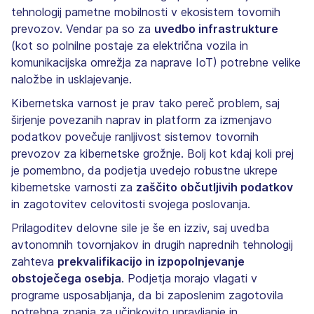
tehnologij pametne mobilnosti v ekosistem tovornih
prevozov. Vendar pa so za
uvedbo infrastrukture
(kot so polnilne postaje za električna vozila in
komunikacijska omrežja za naprave IoT) potrebne velike
naložbe in usklajevanje.
Kibernetska varnost je prav tako pereč problem, saj
širjenje povezanih naprav in platform za izmenjavo
podatkov povečuje ranljivost sistemov tovornih
prevozov za kibernetske grožnje. Bolj kot kdaj koli prej
je pomembno, da podjetja uvedejo robustne ukrepe
kibernetske varnosti za
zaščito občutljivih podatkov
in zagotovitev celovitosti svojega poslovanja.
Prilagoditev delovne sile je še en izziv, saj uvedba
avtonomnih tovornjakov in drugih naprednih tehnologij
zahteva
prekvalifikacijo in izpopolnjevanje
obstoječega osebja
. Podjetja morajo vlagati v
programe usposabljanja, da bi zaposlenim zagotovila
potrebna znanja za učinkovito upravljanje in