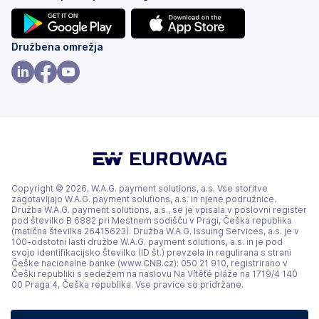
(odpre
(odpre
Družbena omrežja
se
se
v
v
(odpre
(odpre
(odpre
novem
novem
se
se
se
zavihku)
zavihku)
v
v
v
novem
novem
novem
zavihku)
zavihku)
zavihku)
Copyright © 2026, W.A.G. payment solutions, a.s. Vse storitve
zagotavljajo W.A.G. payment solutions, a.s. in njene podružnice.
Družba W.A.G. payment solutions, a.s., se je vpisala v poslovni register
pod številko B 6882 pri Mestnem sodišču v Pragi, Češka republika
(matična številka 26415623). Družba W.A.G. Issuing Services, a.s. je v
100-odstotni lasti družbe W.A.G. payment solutions, a.s. in je pod
svojo identifikacijsko številko (ID št.) prevzela in regulirana s strani
Češke nacionalne banke (www.CNB.cz): 050 21 910, registrirano v
Češki republiki s sedežem na naslovu Na Vítěťé pláže na 1719/4 140
00 Praga 4, Češka republika. Vse pravice so pridržane.