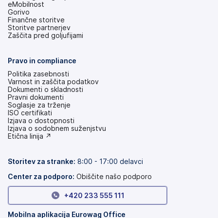
eMobilnost
Gorivo
Finančne storitve
Storitve partnerjev
Zaščita pred goljufijami
Pravo in compliance
Politika zasebnosti
Varnost in zaščita podatkov
Dokumenti o skladnosti
Pravni dokumenti
Soglasje za trženje
ISO certifikati
Izjava o dostopnosti
(odpre
Izjava o sodobnem suženjstvu
se
(odpre
Etična linija ↗
v
se
novem
v
zavihku)
novem
Storitev za stranke:
8:00 - 17:00 delavci
zavihku)
Center za podporo:
Obiščite našo podporo
+420 233 555 111
Mobilna aplikacija Eurowag Office