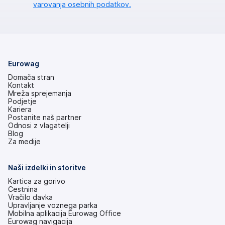
varovanja osebnih podatkov.
Eurowag
Domača stran
Kontakt
Mreža sprejemanja
Podjetje
Kariera
Postanite naš partner
Odnosi z vlagatelji
(odpre
Blog
se
Za medije
v
novem
zavihku)
Naši izdelki in storitve
Kartica za gorivo
Cestnina
Vračilo davka
Upravljanje voznega parka
Mobilna aplikacija Eurowag Office
Eurowag navigacija