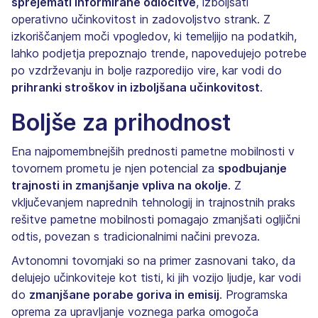
sprejemati informirane odločitve
, izboljšati
operativno učinkovitost in zadovoljstvo strank. Z
izkoriščanjem moči vpogledov, ki temeljijo na podatkih,
lahko podjetja prepoznajo trende, napovedujejo potrebe
po vzdrževanju in bolje razporedijo vire, kar vodi do
prihranki stroškov in izboljšana učinkovitost
.
Boljše za prihodnost
Ena najpomembnejših prednosti pametne mobilnosti v
tovornem prometu je njen potencial za
spodbujanje
trajnosti in zmanjšanje vpliva na okolje
. Z
vključevanjem naprednih tehnologij in trajnostnih praks
rešitve pametne mobilnosti pomagajo zmanjšati ogljični
odtis, povezan s tradicionalnimi načini prevoza.
Avtonomni tovornjaki so na primer zasnovani tako, da
delujejo učinkoviteje kot tisti, ki jih vozijo ljudje, kar vodi
do
zmanjšane porabe goriva in emisij
. Programska
oprema za upravljanje voznega parka omogoča