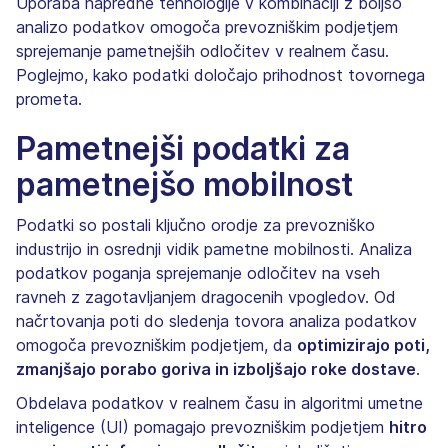
Uporaba napredne tehnologije v kombinaciji z boljšo
analizo podatkov omogoča prevozniškim podjetjem
sprejemanje pametnejših odločitev v realnem času.
Poglejmo, kako podatki določajo prihodnost tovornega
prometa.
Pametnejši podatki za
pametnejšo mobilnost
Podatki so postali ključno orodje za prevozniško
industrijo in osrednji vidik pametne mobilnosti. Analiza
podatkov poganja sprejemanje odločitev na vseh
ravneh z zagotavljanjem dragocenih vpogledov. Od
načrtovanja poti do sledenja tovora analiza podatkov
omogoča prevozniškim podjetjem, da
optimizirajo poti,
zmanjšajo porabo goriva in izboljšajo roke dostave
.
Obdelava podatkov v realnem času in algoritmi umetne
inteligence (UI) pomagajo prevozniškim podjetjem
hitro