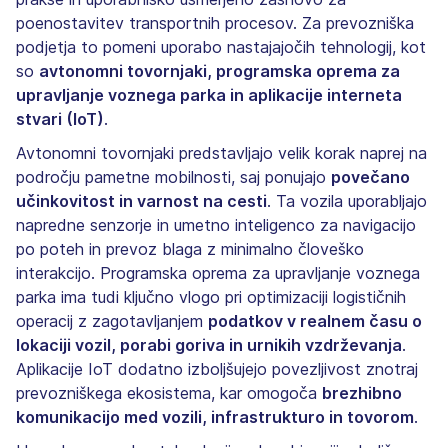
poenostavitev transportnih procesov. Za prevozniška
podjetja to pomeni uporabo nastajajočih tehnologij, kot
so
avtonomni tovornjaki, programska oprema za
upravljanje voznega parka in aplikacije interneta
stvari (IoT)
.
Avtonomni tovornjaki predstavljajo velik korak naprej na
področju pametne mobilnosti, saj ponujajo
povečano
učinkovitost in varnost na cesti
. Ta vozila uporabljajo
napredne senzorje in umetno inteligenco za navigacijo
po poteh in prevoz blaga z minimalno človeško
interakcijo. Programska oprema za upravljanje voznega
parka ima tudi ključno vlogo pri optimizaciji logističnih
operacij z zagotavljanjem
podatkov v realnem času o
lokaciji vozil, porabi goriva in urnikih vzdrževanja
.
Aplikacije IoT dodatno izboljšujejo povezljivost znotraj
prevozniškega ekosistema, kar omogoča
brezhibno
komunikacijo med vozili, infrastrukturo in tovorom
.