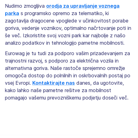
Nudimo zmogljiva
orodja za upravljanje voznega
parka
s programsko opremo za telematiko, ki
zagotavlja dragocene vpoglede v učinkovitost porabe
goriva, vedenje voznikov, optimalno načrtovanje poti in
še več. Izkoristite svoj vozni park kar najbolje z našo
analizo podatkov in tehnologijo pametne mobilnosti.
Eurowag je tu tudi za podporo vašim prizadevanjem za
trajnostni razvoj, s podporo za električna vozila in
alternativna goriva. Naše rastoče sprejemno omrežje
omogoča dostop do polnilnih in oskrbovalnih postaj po
vsej Evropi.
Kontaktirajte nas
danes, da ugotovite,
kako lahko naše pametne rešitve za mobilnost
pomagajo vašemu prevozniškemu podjetju doseči več.