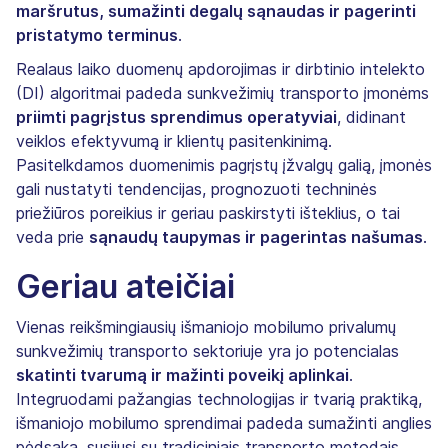
maršrutus, sumažinti degalų sąnaudas ir pagerinti
pristatymo terminus
.
Realaus laiko duomenų apdorojimas ir dirbtinio intelekto
(DI) algoritmai padeda sunkvežimių transporto įmonėms
priimti pagrįstus sprendimus operatyviai
, didinant
veiklos efektyvumą ir klientų pasitenkinimą.
Pasitelkdamos duomenimis pagrįstų įžvalgų galią, įmonės
gali nustatyti tendencijas, prognozuoti techninės
priežiūros poreikius ir geriau paskirstyti išteklius, o tai
veda prie
sąnaudų taupymas ir pagerintas našumas
.
Geriau ateičiai
Vienas reikšmingiausių išmaniojo mobilumo privalumų
sunkvežimių transporto sektoriuje yra jo potencialas
skatinti tvarumą ir mažinti poveikį aplinkai
.
Integruodami pažangias technologijas ir tvarią praktiką,
išmaniojo mobilumo sprendimai padeda sumažinti anglies
pėdsaką, susijusį su tradiciniais transporto metodais.