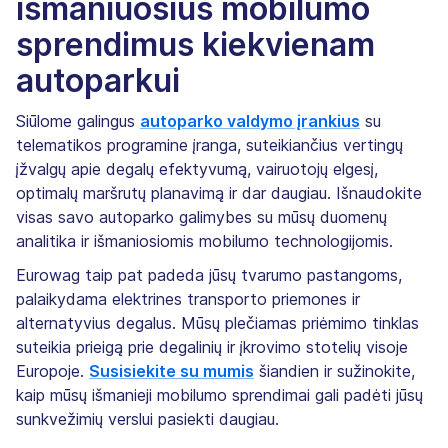
išmaniuosius mobilumo
sprendimus kiekvienam
autoparkui
Siūlome galingus
autoparko valdymo įrankius
su
telematikos programine įranga, suteikiančius vertingų
įžvalgų apie degalų efektyvumą, vairuotojų elgesį,
optimalų maršrutų planavimą ir dar daugiau. Išnaudokite
visas savo autoparko galimybes su mūsų duomenų
analitika ir išmaniosiomis mobilumo technologijomis.
Eurowag taip pat padeda jūsų tvarumo pastangoms,
palaikydama elektrines transporto priemones ir
alternatyvius degalus. Mūsų plečiamas priėmimo tinklas
suteikia prieigą prie degalinių ir įkrovimo stotelių visoje
Europoje.
Susisiekite su mumis
šiandien ir sužinokite,
kaip mūsų išmanieji mobilumo sprendimai gali padėti jūsų
sunkvežimių verslui pasiekti daugiau.