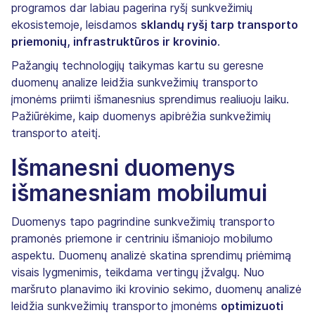
programos dar labiau pagerina ryšį sunkvežimių
ekosistemoje, leisdamos
sklandų ryšį tarp transporto
priemonių, infrastruktūros ir krovinio
.
Pažangių technologijų taikymas kartu su geresne
duomenų analize leidžia sunkvežimių transporto
įmonėms priimti išmanesnius sprendimus realiuoju laiku.
Pažiūrėkime, kaip duomenys apibrėžia sunkvežimių
transporto ateitį.
Išmanesni duomenys
išmanesniam mobilumui
Duomenys tapo pagrindine sunkvežimių transporto
pramonės priemone ir centriniu išmaniojo mobilumo
aspektu. Duomenų analizė skatina sprendimų priėmimą
visais lygmenimis, teikdama vertingų įžvalgų. Nuo
maršruto planavimo iki krovinio sekimo, duomenų analizė
leidžia sunkvežimių transporto įmonėms
optimizuoti