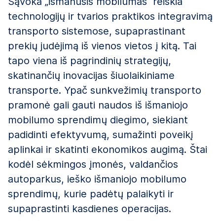
Sąvoka „išmanusis mobilumas“ reiškia
technologijų ir tvarios praktikos integravimą
transporto sistemose, supaprastinant
prekių judėjimą iš vienos vietos į kitą. Tai
tapo viena iš pagrindinių strategijų,
skatinančių inovacijas šiuolaikiniame
transporte. Ypač sunkvežimių transporto
pramonė gali gauti naudos iš išmaniojo
mobilumo sprendimų diegimo, siekiant
padidinti efektyvumą, sumažinti poveikį
aplinkai ir skatinti ekonomikos augimą. Štai
kodėl sėkmingos įmonės, valdančios
autoparkus, ieško išmaniojo mobilumo
sprendimų, kurie padėtų palaikyti ir
supaprastinti kasdienes operacijas.