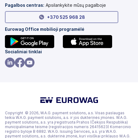
Pagalbos centras:
Apsilankykite mūsų pagalboje
+370 525 968 28
Eurowag Office mobilioji programėlė
(atsidaro
(atsidaro
Socialiniai tinklai
naujame
naujame
skirtuke)
skirtuke)
(atsidaro
(atsidaro
(atsidaro
naujame
naujame
naujame
skirtuke)
skirtuke)
skirtuke)
Copyright © 2026, W.A.G. payment solutions, a.s. Visas paslaugas
teikia W.A.G. payment solutions, a.s. ir jos dukterinės įmonės. W.A.G.
payment solutions, a.s. yra įregistruota Prahos (Čekijos Respublika)
municipaliniame teisme (registracijos numeris 26415623) Komercinio
registro byloje B 6882. W.A.G. Issuing Services, a.s. yra W.A.G.
payment solutions, a.s. dukterinė įmonė, kuri visiškai priklauso W.A.G.