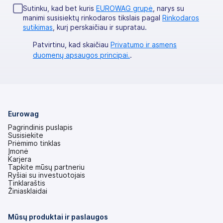
Sutinku, kad bet kuris
EUROWAG grupė
, narys su
manimi susisiektų rinkodaros tikslais pagal
Rinkodaros
sutikimas
, kurį perskaičiau ir supratau.
Patvirtinu, kad skaičiau
Privatumo ir asmens
duomenų apsaugos principai.
.
Eurowag
Pagrindinis puslapis
Susisiekite
Priėmimo tinklas
Įmonė
Karjera
Tapkite mūsų partneriu
Ryšiai su investuotojais
(atsidaro
Tinklaraštis
naujame
Žiniasklaidai
skirtuke)
Mūsų produktai ir paslaugos