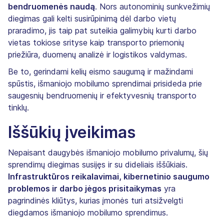
bendruomenės naudą
. Nors autonominių sunkvežimių
diegimas gali kelti susirūpinimą dėl darbo vietų
praradimo, jis taip pat suteikia galimybių kurti darbo
vietas tokiose srityse kaip transporto priemonių
priežiūra, duomenų analizė ir logistikos valdymas.
Be to, gerindami kelių eismo saugumą ir mažindami
spūstis, išmaniojo mobilumo sprendimai prisideda prie
saugesnių bendruomenių ir efektyvesnių transporto
tinklų.
Iššūkių įveikimas
Nepaisant daugybės išmaniojo mobilumo privalumų, šių
sprendimų diegimas susijęs ir su dideliais iššūkiais.
Infrastruktūros reikalavimai, kibernetinio saugumo
problemos ir darbo jėgos prisitaikymas
yra
pagrindinės kliūtys, kurias įmonės turi atsižvelgti
diegdamos išmaniojo mobilumo sprendimus.