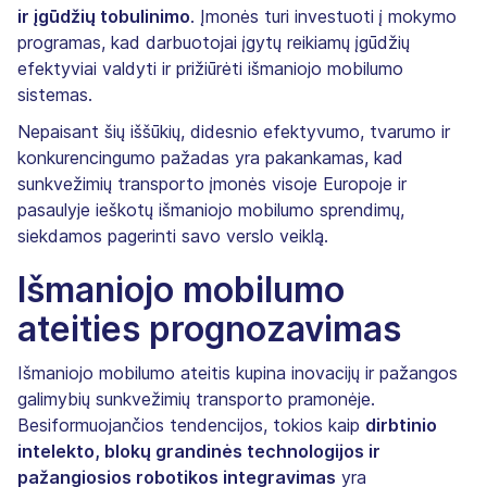
ir įgūdžių tobulinimo
. Įmonės turi investuoti į mokymo
programas, kad darbuotojai įgytų reikiamų įgūdžių
efektyviai valdyti ir prižiūrėti išmaniojo mobilumo
sistemas.
Nepaisant šių iššūkių, didesnio efektyvumo, tvarumo ir
konkurencingumo pažadas yra pakankamas, kad
sunkvežimių transporto įmonės visoje Europoje ir
pasaulyje ieškotų išmaniojo mobilumo sprendimų,
siekdamos pagerinti savo verslo veiklą.
Išmaniojo mobilumo
ateities prognozavimas
Išmaniojo mobilumo ateitis kupina inovacijų ir pažangos
galimybių sunkvežimių transporto pramonėje.
Besiformuojančios tendencijos, tokios kaip
dirbtinio
intelekto, blokų grandinės technologijos ir
pažangiosios robotikos integravimas
yra