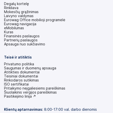
Degalų kortelę
Rinkliava
Mokesčių grąžinimas
Laivyno valdymas
Eurowag Office mobilioji programėlė
Eurowag navigacija
eMobilumas
Kuras
Finansinės paslaugos
Partnerių paslaugos
Apsauga nuo sukčiavimo
Teisė ir atitiktis
Privatumo politika
Saugumas ir duomenų apsauga
Atitikties dokumentai
Teisiniai dokumentai
Rinkodaros sutikimas
ISO sertifikatai
Pritaikymo neįgaliesiems pareiškimas
(atsidaro
Šiuolaikinis vergijos pareiškimas
naujame
(atsidaro
Pasitikėjimo linija ↗
skirtuke)
naujame
skirtuke)
Klientų aptarnavimas:
8:00-17:00 val. darbo dienomis