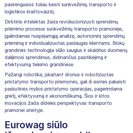
pasirengusios toliau keisti sunkvežimių transporto ir
logistikos kraštovaizdį.
Dirbtinis intelektas žada revoliucionizuoti sprendimų
priėmimo procesus sunkvežimių transporto pramonėje,
įgalindamas nuspėjamąją analizę, autonominį sprendimų
priėmimą ir individualizuotas paslaugas klientams. Blokų
grandinės technologija siūlo saugius ir skaidrius duomenų
dalijimosi sprendimus, didinančius pasitikėjimą ir
efektyvumą tiekimo grandinėse.
Pažangi robotika, įskaitant dronus ir robotizuotas
pristatymo transporto priemones, gali iš esmės pakeisti
paskutinės mylios pristatymo operacijas, pagerindama
greitį, efektyvumą ir ekonomiškumą. Šios ir kitos
inovacijos žada dideles perspektyvas transporto
pramonei ateityje.
Eurowag siūlo