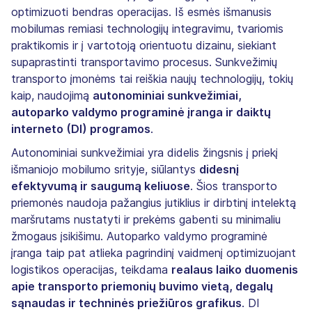
optimizuoti bendras operacijas. Iš esmės išmanusis
mobilumas remiasi technologijų integravimu, tvariomis
praktikomis ir į vartotoją orientuotu dizainu, siekiant
supaprastinti transportavimo procesus. Sunkvežimių
transporto įmonėms tai reiškia naujų technologijų, tokių
kaip, naudojimą
autonominiai sunkvežimiai,
autoparko valdymo programinė įranga ir daiktų
interneto (DI) programos
.
Autonominiai sunkvežimiai yra didelis žingsnis į priekį
išmaniojo mobilumo srityje, siūlantys
didesnį
efektyvumą ir saugumą keliuose
. Šios transporto
priemonės naudoja pažangius jutiklius ir dirbtinį intelektą
maršrutams nustatyti ir prekėms gabenti su minimaliu
žmogaus įsikišimu. Autoparko valdymo programinė
įranga taip pat atlieka pagrindinį vaidmenį optimizuojant
logistikos operacijas, teikdama
realaus laiko duomenis
apie transporto priemonių buvimo vietą, degalų
sąnaudas ir techninės priežiūros grafikus
. DI