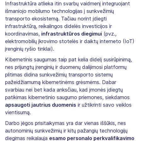
Infrastruktūra atlieka itin svarbų vaidmenį integruojant
išmaniojo mobilumo technologijas į sunkvežimių
transporto ekosistemą. Tačiau norint įdiegti
infrastruktūrą, reikalingos didelės investicijos ir
koordinavimas,
infrastruktūros diegimui
(pvz.,
elektromobilių įkrovimo stotelės ir daiktų interneto (IoT)
įrenginių ryšio tinklai).
Kibernetinis saugumas taip pat kelia didelį susirūpinimą,
nes prijungtų įrenginių ir duomenų dalijimosi platformų
plitimas didina sunkvežimių transporto sistemų
pažeidžiamumą kibernetinėms grėsmėms. Dabar
svarbiau nei bet kada anksčiau, kad įmonės įdiegtų
patikimas kibernetinio saugumo priemones, siekdamos
apsaugoti jautrius duomenis
ir užtikrinti savo veiklos
vientisumą.
Darbo jėgos prisitaikymas yra dar vienas iššūkis, nes
autonominių sunkvežimių ir kitų pažangių technologijų
diegimas reikalauja
esamo personalo perkvalifikavimo