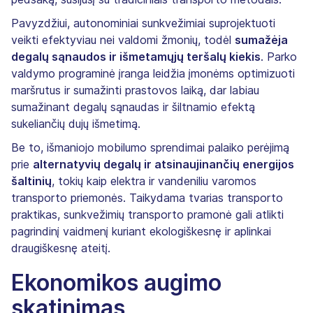
Pavyzdžiui, autonominiai sunkvežimiai suprojektuoti
veikti efektyviau nei valdomi žmonių, todėl
sumažėja
degalų sąnaudos ir išmetamųjų teršalų kiekis
. Parko
valdymo programinė įranga leidžia įmonėms optimizuoti
maršrutus ir sumažinti prastovos laiką, dar labiau
sumažinant degalų sąnaudas ir šiltnamio efektą
sukeliančių dujų išmetimą.
Be to, išmaniojo mobilumo sprendimai palaiko perėjimą
prie
alternatyvių degalų ir atsinaujinančių energijos
šaltinių
, tokių kaip elektra ir vandeniliu varomos
transporto priemonės. Taikydama tvarias transporto
praktikas, sunkvežimių transporto pramonė gali atlikti
pagrindinį vaidmenį kuriant ekologiškesnę ir aplinkai
draugiškesnę ateitį.
Ekonomikos augimo
skatinimas