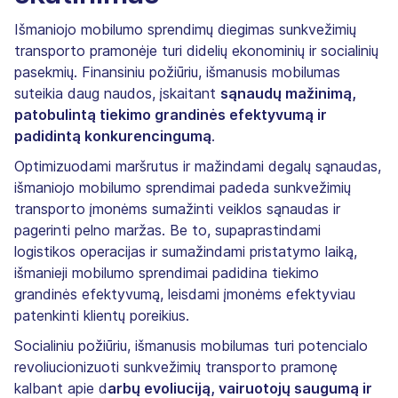
Išmaniojo mobilumo sprendimų diegimas sunkvežimių
transporto pramonėje turi didelių ekonominių ir socialinių
pasekmių. Finansiniu požiūriu, išmanusis mobilumas
suteikia daug naudos, įskaitant
sąnaudų mažinimą,
patobulintą tiekimo grandinės efektyvumą ir
padidintą konkurencingumą
.
Optimizuodami maršrutus ir mažindami degalų sąnaudas,
išmaniojo mobilumo sprendimai padeda sunkvežimių
transporto įmonėms sumažinti veiklos sąnaudas ir
pagerinti pelno maržas. Be to, supaprastindami
logistikos operacijas ir sumažindami pristatymo laiką,
išmanieji mobilumo sprendimai padidina tiekimo
grandinės efektyvumą, leisdami įmonėms efektyviau
patenkinti klientų poreikius.
Socialiniu požiūriu, išmanusis mobilumas turi potencialo
revoliucionizuoti sunkvežimių transporto pramonę
kalbant apie d
arbų evoliuciją, vairuotojų saugumą ir