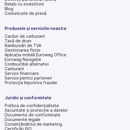
Relații cu investitorii
(se
Blog
deschide
Comunicate de presă
într-
o
filă
Produsele și serviciile noastre
nouă)
Carduri de carburant
Taxă de drum
Rambursări de TVA
Gestionarea flotei
Aplicația mobilă Eurowag Office
Eurowag Navigație
Combustibili alternativi
Carburant
Servicii financiare
Servicii pentru parteneri
Protecția împotriva fraudei
Juridic și conformitate
Politica de confidențialitate
Securitate și protecție a datelor
Documente de conformitate
Documente legale
Consimțământul de marketing
Certificări ISO