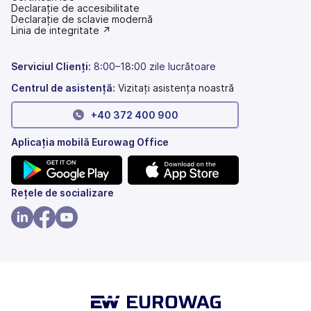
Declarație de accesibilitate
(se
Declarație de sclavie modernă
deschide
(se
Linia de integritate ↗
într-
deschide
o
într-
filă
o
Serviciul Clienți:
8:00–18:00 zile lucrătoare
nouă)
filă
nouă)
Centrul de asistență:
Vizitați asistența noastră
+40 372 400 900
Aplicația mobilă Eurowag Office
(se
(se
Rețele de socializare
deschide
deschide
într-
într-
(se
(se
(se
o
o
deschide
deschide
deschide
filă
filă
într-
într-
într-
nouă)
nouă)
o
o
o
filă
filă
filă