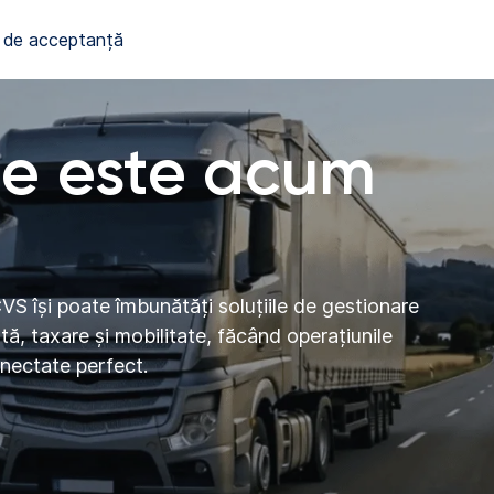
 de acceptanță
e este acum
VS își poate îmbunătăți soluțiile de gestionare
ată, taxare și mobilitate, făcând operațiunile
conectate perfect.