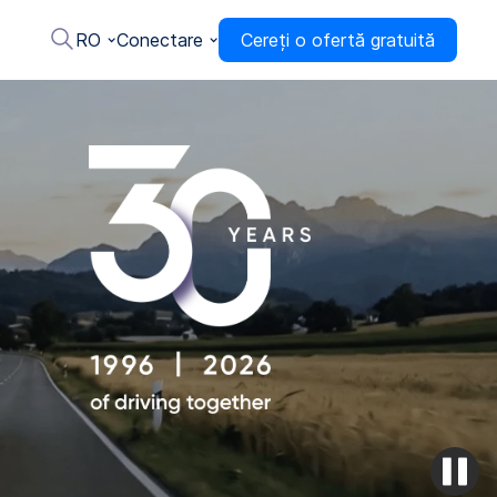
RO
Conectare
Cereți o ofertă gratuită