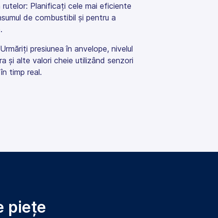
 rutelor: Planificați cele mai eficiente
nsumul de combustibil și pentru a
.
Urmăriți presiunea în anvelope, nivelul
a și alte valori cheie utilizând senzori
în timp real.
e piețe