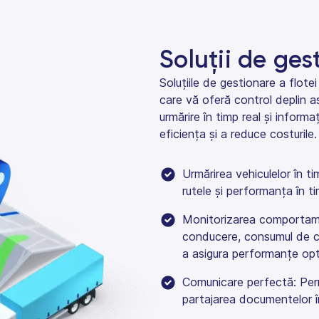
Soluții de ges
Soluțiile de gestionare a flo
care vă oferă control deplin a
urmărire în timp real și informa
eficiența și a reduce costurile.
Urmărirea vehiculelor în tim
rutele și performanța în t
Monitorizarea comportament
conducere, consumul de co
a asigura performanțe op
Comunicare perfectă: Perm
partajarea documentelor în