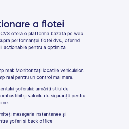
tionare a flotei
tei CVS oferă o platformă bazată pe web
supra performanței flotei dvs., oferind
ții acționabile pentru a optimiza
p real: Monitorizați locațiile vehiculelor,
imp real pentru un control mai mare.
ului șoferului: urmăriți stilul de
mbustibil și valorile de siguranță pentru
time.
iteți mesageria instantanee și
tre șoferi și back office.