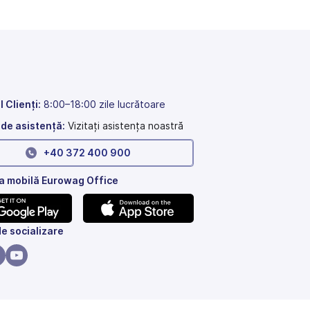
l Clienți:
8:00–18:00 zile lucrătoare
 de asistență:
Vizitați asistența noastră
+40 372 400 900
ia mobilă Eurowag Office
(se
de socializare
de
deschide
într-
(se
o
de
schide
deschide
filă
-
într-