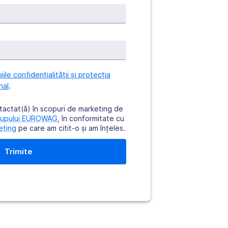
piile confidențialității și protecția
nal
.
tactat(ă) în scopuri de marketing de
rupului EUROWAG
, în conformitate cu
eting
pe care am citit-o şi am înţeles.