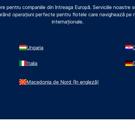
e pentru companiile din întreaga Europă. Serviciile noastre su
gurând operațiuni perfecte pentru flotele care navighează pe r
internaționale.
Ungaria
C
Italia
Macedonia de Nord (în engleză)