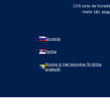
CVS este de încreder
multe țări, asi
Slovenia
Serbia
Bosnia și Herțegovina (în limba
engleză)