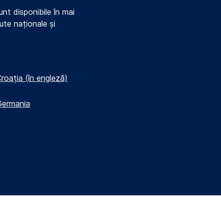
nt disponibile în mai
ute naționale și
roația (în engleză)
Germania