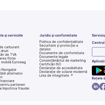
e și serviciile
Juridic și conformitate
Serviciu
Politica de confidențialitate
Centrul
Securitate și protecție a
de carburant
datelor
 drum
Documente de conformitate
ări de TVA
Documente legale
rea flotei
Consimțământul de marketing
Aplicaț
a mobilă Eurowag
Certificări ISO
Declarație de accesibilitate
 Navigație
(se
Declarație de sclavie modernă
bili alternativi
deschide
(se
Linia de integritate ↗
nt
(se
Rețele 
într-
deschide
financiare
o
într-
deschi
 pentru parteneri
filă
o
a împotriva fraudei
într-
nouă)
filă
(se
(se
nouă)
o
deschi
de
filă
într-
într