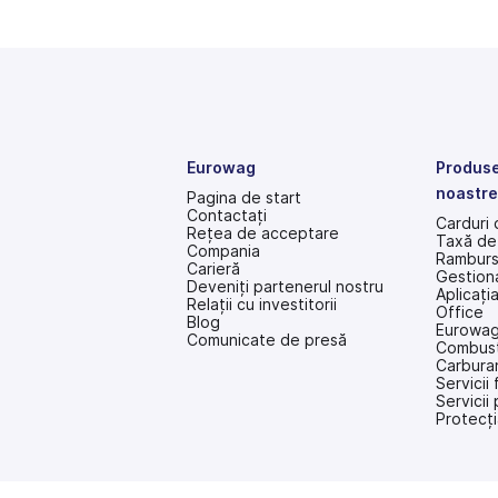
Eurowag
Produsel
noastre
Pagina de start
Contactați
Carduri 
Rețea de acceptare
Taxă de
Compania
Ramburs
Carieră
Gestiona
Deveniți partenerul nostru
Aplicați
Relații cu investitorii
Office
(se
Blog
Eurowag
deschide
Comunicate de presă
Combusti
într-
Carbura
o
Servicii 
filă
Servicii
nouă)
Protecți