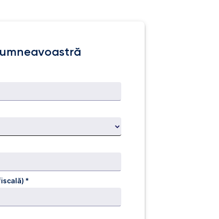
 dumneavoastră
iscală) *