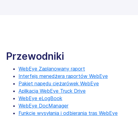
Przewodniki
WebEye Zaplanowany raport
Interfejs menedżera raportów WebEye
Pakiet napędu ciężarówek WebEye
Aplikacja WebEye Truck Drive
WebEye eLogBook
WebEye DocManager
Funkcje wysyłania i odbierania tras WebEye