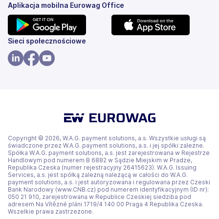
Aplikacja mobilna Eurowag Office
(otwiera
(otwiera
Sieci społecznościowe
się
się
w
w
(otwiera
(otwiera
(otwiera
nowej
nowej
się
się
się
karcie)
karcie)
w
w
w
nowej
nowej
nowej
karcie)
karcie)
karcie)
Copyright © 2026, W.A.G. payment solutions, a.s. Wszystkie usługi są
świadczone przez W.A.G. payment solutions, a.s. i jej spółki zależne.
Spółka W.A.G. payment solutions, a.s. jest zarejestrowana w Rejestrze
Handlowym pod numerem B 6882 w Sądzie Miejskim w Pradze,
Republika Czeska (numer rejestracyjny 26415623). W.A.G. Issuing
Services, a.s. jest spółką zależną należącą w całości do W.A.G.
payment solutions, a.s. i jest autoryzowana i regulowana przez Czeski
Bank Narodowy (www.CNB.cz) pod numerem identyfikacyjnym (ID nr):
050 21 910, zarejestrowana w Republice Czeskiej siedziba pod
adresem Na Vítězné pláni 1719/4 140 00 Praga 4 Republika Czeska.
Wszelkie prawa zastrzeżone.