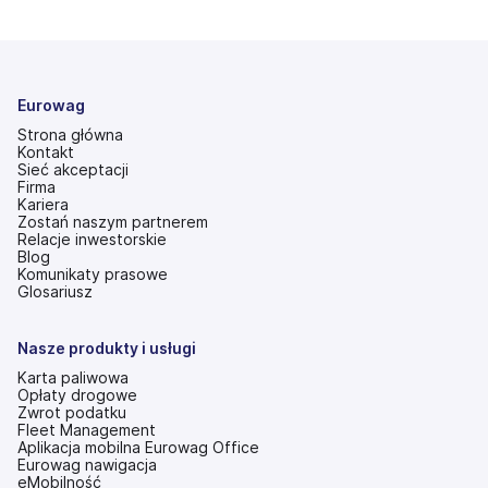
Eurowag
Strona główna
Kontakt
Sieć akceptacji
Firma
Kariera
Zostań naszym partnerem
Relacje inwestorskie
(otwiera
Blog
się
Komunikaty prasowe
w
Glosariusz
nowej
karcie)
Nasze produkty i usługi
Karta paliwowa
Opłaty drogowe
Zwrot podatku
Fleet Management
Aplikacja mobilna Eurowag Office
Eurowag nawigacja
eMobilność