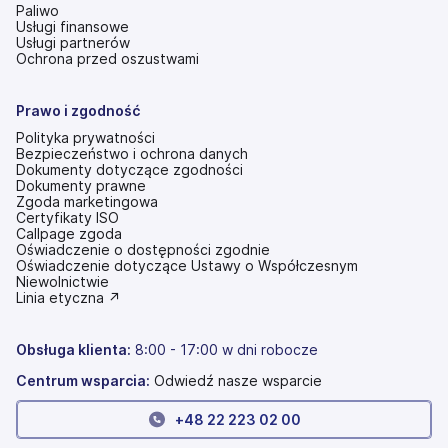
Paliwo
Usługi finansowe
Usługi partnerów
Ochrona przed oszustwami
Prawo i zgodność
Polityka prywatności
Bezpieczeństwo i ochrona danych
Dokumenty dotyczące zgodności
Dokumenty prawne
Zgoda marketingowa
Certyfikaty ISO
Callpage zgoda
Oświadczenie o dostępności zgodnie
(otwiera
Oświadczenie dotyczące Ustawy o Współczesnym
się
Niewolnictwie
w
(otwiera
Linia etyczna ↗
nowej
się
karcie)
w
nowej
Obsługa klienta:
8:00 - 17:00 w dni robocze
karcie)
Centrum wsparcia:
Odwiedź nasze wsparcie
+
48 22 223 02 00