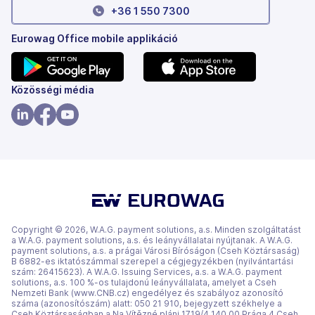
+36 1 550 7300
Eurowag Office mobile applikáció
(új
(új
Közösségi média
lapon
lapon
nyílik
nyílik
(új
(új
(új
meg)
meg)
lapon
lapon
lapon
nyílik
nyílik
nyílik
meg)
meg)
meg)
Copyright © 2026, W.A.G. payment solutions, a.s. Minden szolgáltatást
a W.A.G. payment solutions, a.s. és leányvállalatai nyújtanak. A W.A.G.
payment solutions, a.s. a prágai Városi Bíróságon (Cseh Köztársaság)
B 6882-es iktatószámmal szerepel a cégjegyzékben (nyilvántartási
szám: 26415623). A W.A.G. Issuing Services, a.s. a W.A.G. payment
solutions, a.s. 100 %-os tulajdonú leányvállalata, amelyet a Cseh
Nemzeti Bank (www.CNB.cz) engedélyez és szabályoz azonosító
száma (azonosítószám) alatt: 050 21 910, bejegyzett székhelye a
Cseh Köztársaságban a Na Vítězné pláni 1719/4 140 00 Prága 4 Cseh