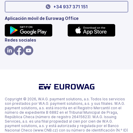
+34 937 371 151
Aplicación móvil de Eurowag Office
(se
(se
Redes sociales
abre
abre
en
en
(se
(se
(se
una
una
abre
abre
abre
pestaña
pestaña
en
en
en
nueva)
nueva)
una
una
una
pestaña
pestaña
pestaña
nueva)
nueva)
nueva)
Copyright © 2026, W.A.G. payment solutions, a.s. Todos los servicios
son prestados por W.A.G. payment solutions, a.s. y sus filiales. W.A.G.
payment solutions, a.s. está inscrita en el Registro Mercantil con el
número de expediente B 6882 en el Tribunal Municipal de Praga,
República Checa (número de registro 26415623). W.A.G. Issuing
Services, a.s. es una filial propiedad al cien por cien de W.A.G.
payment solutions, a.s. y está autorizada y regulada por el Banco
Nacional Checo (www.CNB.cz) con su número de identificación (N.º ID)