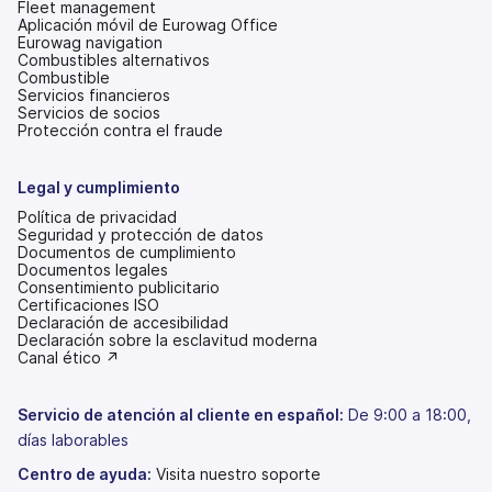
Fleet management
Aplicación móvil de Eurowag Office
Eurowag navigation
Combustibles alternativos
Combustible
Servicios financieros
Servicios de socios
Protección contra el fraude
Legal y cumplimiento
Política de privacidad
Seguridad y protección de datos
Documentos de cumplimiento
Documentos legales
Consentimiento publicitario
Certificaciones ISO
Declaración de accesibilidad
(se
Declaración sobre la esclavitud moderna
abre
(se
Canal ético ↗
en
abre
una
en
pestaña
una
Servicio de atención al cliente en español:
De 9:00 a 18:00,
nueva)
pestaña
días laborables
nueva)
Centro de ayuda:
Visita nuestro soporte