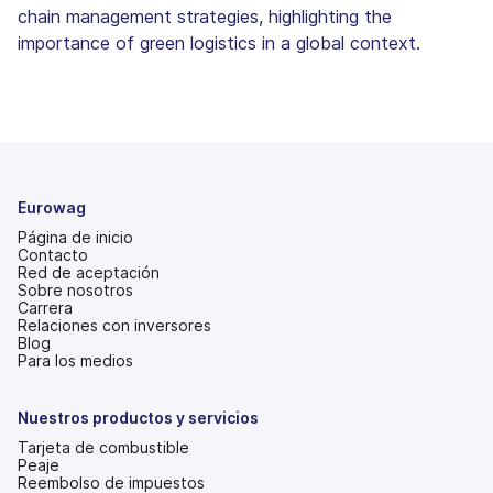
chain management strategies, highlighting the
importance of green logistics in a global context.
Eurowag
Página de inicio
Contacto
Red de aceptación
Sobre nosotros
Carrera
Relaciones con inversores
(se
Blog
abre
Para los medios
en
una
pestaña
Nuestros productos y servicios
nueva)
Tarjeta de combustible
Peaje
Reembolso de impuestos