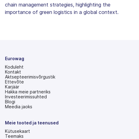
chain management strategies, highlighting the
importance of green logistics in a global context.
Eurowag
Koduleht
Kontakt
Aktsepteerimisvõrgustik
Ettevõte
Karjäär
Hakka meie partneriks
Investeerimissuhted
(avaneb
Blogi
uuel
Meedia jaoks
vahekaardil)
Meie tooted ja teenused
Kütusekaart
Teemaks