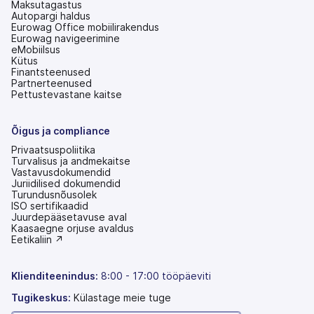
Maksutagastus
Autopargi haldus
Eurowag Office mobiilirakendus
Eurowag navigeerimine
eMobiilsus
Kütus
Finantsteenused
Partnerteenused
Pettustevastane kaitse
Õigus ja compliance
Privaatsuspoliitika
Turvalisus ja andmekaitse
Vastavusdokumendid
Juriidilised dokumendid
Turundusnõusolek
ISO sertifikaadid
Juurdepääsetavuse aval
(avaneb
Kaasaegne orjuse avaldus
uuel
(avaneb
Eetikaliin ↗
vahekaardil)
uuel
vahekaardil)
Klienditeenindus:
8:00 - 17:00 tööpäeviti
Tugikeskus:
Külastage meie tuge