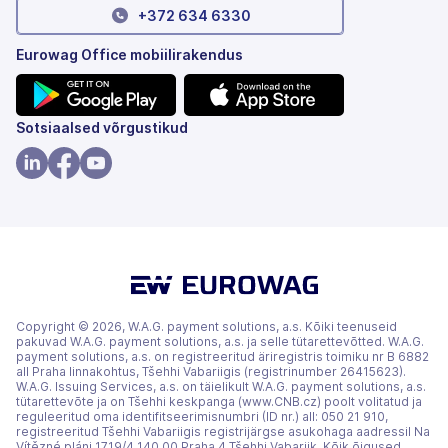
+372 634 6330
Eurowag Office mobiilirakendus
(avaneb
(avaneb
Sotsiaalsed võrgustikud
uuel
uuel
vahekaardil)
vahekaardil)
(avaneb
(avaneb
(avaneb
uuel
uuel
uuel
vahekaardil)
vahekaardil)
vahekaardil)
Copyright © 2026, W.A.G. payment solutions, a.s. Kõiki teenuseid
pakuvad W.A.G. payment solutions, a.s. ja selle tütarettevõtted. W.A.G.
payment solutions, a.s. on registreeritud äriregistris toimiku nr B 6882
all Praha linnakohtus, Tšehhi Vabariigis (registrinumber 26415623).
W.A.G. Issuing Services, a.s. on täielikult W.A.G. payment solutions, a.s.
tütarettevõte ja on Tšehhi keskpanga (www.CNB.cz) poolt volitatud ja
reguleeritud oma identifitseerimisnumbri (ID nr.) all: 050 21 910,
registreeritud Tšehhi Vabariigis registrijärgse asukohaga aadressil Na
Vítězné pláni 1719/4 140 00 Praha 4 Tšehhi Vabariik. Kõik õigused