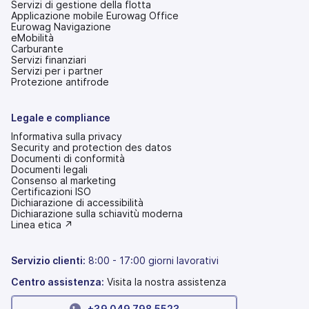
Servizi di gestione della flotta
Applicazione mobile Eurowag Office
Eurowag Navigazione
eMobilità
Carburante
Servizi finanziari
Servizi per i partner
Protezione antifrode
Legale e compliance
Informativa sulla privacy
Security and protection des datos
Documenti di conformità
Documenti legali
Consenso al marketing
Certificazioni ISO
Dichiarazione di accessibilità
(si
Dichiarazione sulla schiavitù moderna
apre
(si
Linea etica ↗
in
apre
una
in
nuova
una
Servizio clienti:
8:00 - 17:00 giorni lavorativi
scheda)
nuova
scheda)
Centro assistenza:
Visita la nostra assistenza
+39 049 798 5523