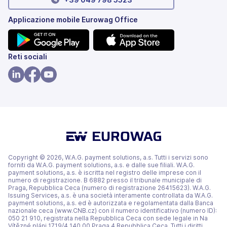
Applicazione mobile Eurowag Office
(si
(si
Reti sociali
apre
apre
in
in
(si
(si
(si
una
una
apre
apre
apre
nuova
nuova
in
in
in
scheda)
scheda)
una
una
una
nuova
nuova
nuova
scheda)
scheda)
scheda)
Copyright © 2026, W.A.G. payment solutions, a.s. Tutti i servizi sono
forniti da W.A.G. payment solutions, a.s. e dalle sue filiali. W.A.G.
payment solutions, a.s. è iscritta nel registro delle imprese con il
numero di registrazione. B 6882 presso il tribunale municipale di
Praga, Repubblica Ceca (numero di registrazione 26415623). W.A.G.
Issuing Services, a.s. è una società interamente controllata da W.A.G.
payment solutions, a.s. ed è autorizzata e regolamentata dalla Banca
nazionale ceca (www.CNB.cz) con il numero identificativo (numero ID):
050 21 910, registrata nella Repubblica Ceca con sede legale in Na
Vítězné pláni 1719/4 140 00 Praga 4 Repubblica Ceca. Tutti i diritti