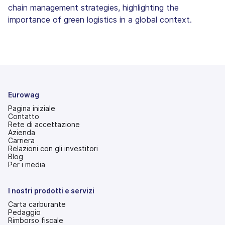
chain management strategies, highlighting the
importance of green logistics in a global context.
Eurowag
Pagina iniziale
Contatto
Rete di accettazione
Azienda
Carriera
Relazioni con gli investitori
(si
Blog
apre
Per i media
in
una
nuova
I nostri prodotti e servizi
scheda)
Carta carburante
Pedaggio
Rimborso fiscale