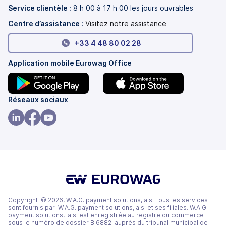
onglet)
nouvel
Service clientèle :
8 h 00 à 17 h 00 les jours ouvrables
onglet)
Centre d’assistance :
Visitez notre assistance
+33 4 48 80 02 28
Application mobile Eurowag Office
(s'ouvre
(s'ouvre
Réseaux sociaux
dans
dans
un
un
(s'ouvre
(s'ouvre
(s'ouvre
nouvel
nouvel
dans
dans
dans
onglet)
onglet)
un
un
un
nouvel
nouvel
nouvel
onglet)
onglet)
onglet)
Copyright © 2026, W.A.G. payment solutions, a.s. Tous les services
sont fournis par W.A.G. payment solutions, a.s. et ses filiales. W.A.G.
payment solutions, a.s. est enregistrée au registre du commerce
sous le numéro de dossier B 6882 auprès du tribunal municipal de