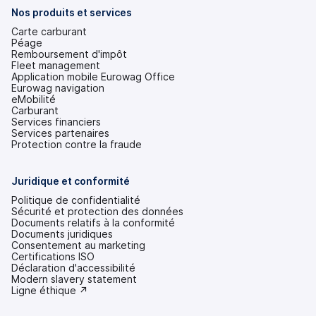
onglet)
Nos produits et services
Carte carburant
Péage
Remboursement d'impôt
Fleet management
Application mobile Eurowag Office
Eurowag navigation
eMobilité
Carburant
Services financiers
Services partenaires
Protection contre la fraude
Juridique et conformité
Politique de confidentialité
Sécurité et protection des données
Documents relatifs à la conformité
Documents juridiques
Consentement au marketing
Certifications ISO
Déclaration d'accessibilité
(s'ouvre
Modern slavery statement
dans
(s'ouvre
Ligne éthique ↗
un
dans
nouvel
un