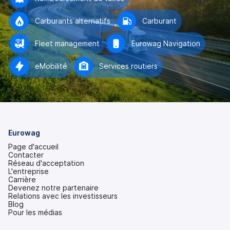
Carburants alternatifs
Carburant
Fleet management
Eurowag Navigation
eMobilité
Services routiers
Eurowag
Page d'accueil
Contacter
Réseau d'acceptation
L'entreprise
Carrière
Devenez notre partenaire
Relations avec les investisseurs
(s'ouvre
Blog
dans
Pour les médias
un
nouvel