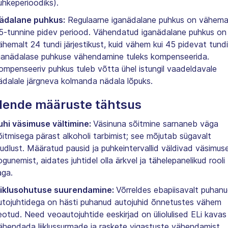
uhkeperioodiks).
ädalane puhkus:
Regulaarne iganädalane puhkus on vähema
5-tunnine pidev periood. Vähendatud iganädalane puhkus on
ähemalt 24 tundi järjestikust, kuid vähem kui 45 pidevat tundi
ganädalase puhkuse vähendamine tuleks kompenseerida.
ompenseeriv puhkus tuleb võtta ühel istungil vaadeldavale
ädalale järgneva kolmanda nädala lõpuks.
ende määruste tähtsus
uhi väsimuse vältimine:
Väsinuna sõitmine sarnaneb väga
õitmisega pärast alkoholi tarbimist; see mõjutab sügavalt
õudlust. Määratud pausid ja puhkeintervallid väldivad väsimus
ogunemist, aidates juhtidel olla ärkvel ja tähelepanelikud rooli
aga.
iiklusohutuse suurendamine:
Võrreldes ebapiisavalt puhan
utojuhtidega on hästi puhanud autojuhid õnnetustes vähem
eotud. Need veoautojuhtide eeskirjad on üliolulised ELi kavas
ähendada liiklussurmade ja raskete vigastuste vähendamist.