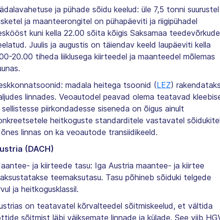
ädalavahetuse ja pühade sõidu keelud: üle 7,5 tonni suurustel
asketel ja maanteerongitel on pühapäeviti ja riigipühadel
eskööst kuni kella 22.00 sõita kõigis Saksamaa teedevõrkude
eelatud. Juulis ja augustis on täiendav keeld laupäeviti kella
.00-20.00 tiheda liiklusega kiirteedel ja maanteedel mõlemas
uunas.
eskkonnatsoonid: madala heitega tsoonid (
LEZ
) rakendatak
aljudes linnades. Veoautodel peavad olema teatavad kleebis
a sellistesse piirkondadesse siseneda on õigus ainult
onkreetsetele heitkoguste standarditele vastavatel sõidukitel
õnes linnas on ka veoautode transiidikeeld.
ustria (DACH)
aantee- ja kiirteede tasu: Iga Austria maantee- ja kiirtee
aksustatakse teemaksutasu. Tasu põhineb sõiduki telgede
vul ja heitkogusklassil.
ustrias on teatavatel kõrvalteedel sõitmiskeelud, et vältida
ottide sõitmist läbi väiksemate linnade ja külade. See viib HG