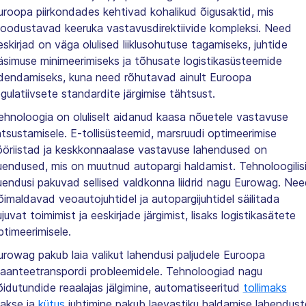
uroopa piirkondades kehtivad kohalikud õigusaktid, mis
oodustavad keeruka vastavusdirektiivide kompleksi. Need
eskirjad on väga olulised liiklusohutuse tagamiseks, juhtide
äsimuse minimeerimiseks ja tõhusate logistikasüsteemide
dendamiseks, kuna need rõhutavad ainult Euroopa
egulatiivsete standardite järgimise tähtsust.
ehnoloogia on oluliselt aidanud kaasa nõuetele vastavuse
ihtsustamisele. E-tollisüsteemid, marsruudi optimeerimise
ööriistad ja keskkonnaalase vastavuse lahendused on
uendused, mis on muutnud autopargi haldamist. Tehnoloogilis
uendusi pakuvad sellised valdkonna liidrid nagu Eurowag. Nee
õimaldavad veoautojuhtidel ja autopargijuhtidel säilitada
ujuvat toimimist ja eeskirjade järgimist, lisaks logistikasätete
ptimeerimisele.
urowag pakub laia valikut lahendusi paljudele Euroopa
aanteetranspordi probleemidele. Tehnoloogiad nagu
õidutundide reaalajas jälgimine, automatiseeritud
tollimaks
akse ja
kütus
juhtimine pakub laevastiku haldamise lahendust