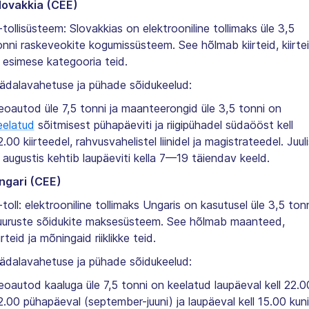
lovakkia (CEE)
-tollisüsteem: Slovakkias on elektrooniline tollimaks üle 3,5
onni raskeveokite kogumissüsteem. See hõlmab kiirteid, kiirte
a esimese kategooria teid.
ädalavahetuse ja pühade sõidukeelud:
eoautod üle 7,5 tonni ja maanteerongid üle 3,5 tonni on
eelatud
sõitmisest pühapäeviti ja riigipühadel südaööst kell
2.00 kiirteedel, rahvusvahelistel liinidel ja magistrateedel. Juuli
a augustis kehtib laupäeviti kella 7—19 täiendav keeld.
ngari (CEE)
-toll: elektrooniline tollimaks Ungaris on kasutusel üle 3,5 ton
uuruste sõidukite maksesüsteem. See hõlmab maanteed,
irteid ja mõningaid riiklikke teid.
ädalavahetuse ja pühade sõidukeelud:
eoautod kaaluga üle 7,5 tonni on keelatud laupäeval kell 22.0
2.00 pühapäeval (september-juuni) ja laupäeval kell 15.00 kuni