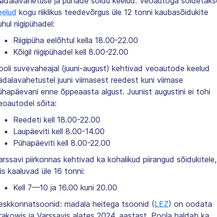
ädalavahetuse ja pühade sõidu keelud: Veoautoga sõidetaks
eelud
kogu riiklikus teedevõrgus üle 12 tonni kaubasõidukite
hul riigipühadel:
Riigipüha eelõhtul kella 18.00-22.00
Kõigil riigipühadel kell 8.00-22.00
ooli suvevaheajal (juuni-august) kehtivad veoautode keelud
ädalavahetustel juuni viimasest reedest kuni viimase
ühapäevani enne õppeaasta algust. Juunist augustini ei tohi
eoautodel sõita:
Reedeti kell 18.00-22.00
Laupäeviti kell 8.00-14.00
Pühapäeviti kell 8.00-22.00
arssavi piirkonnas kehtivad ka kohalikud piirangud sõidukitele,
is kaaluvad üle 16 tonni:
Kell 7—10 ja 16.00 kuni 20.00
eskkonnatsoonid: madala heitega tsoonid (
LEZ
) on oodata
rakowis ja Varssavis alates 2024. aastast. Poola haldab ka