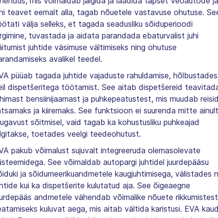
ahendus, mis võimaldab jälgida ja laadida täpset veoautode j
uhi teavet eemalt alla, tagab nõuetele vastavuse ohutuse. Se
öötati välja selleks, et tagada seadusliku sõiduperioodi
ärgimine, tuvastada ja aidata parandada ebaturvalist juhi
äitumist juhtide väsimuse vältimiseks ning ohutuse
arandamiseks avalikel teedel.
VA püüab tagada juhtide vajaduste rahuldamise, hõlbustades
eil dispetšeritega töötamist. See aitab dispetšereid teavitad
ähimast bensiinijaamast ja puhkepeatustest, mis muudab reisi
ihtsamaks ja kiiremaks. See funktsioon ei suurenda mitte ainul
ugavust sõitmisel, vaid tagab ka kohustusliku puhkeajad
älgitakse, toetades veelgi teedeohutust.
VA pakub võimalust sujuvalt integreeruda olemasolevate
üsteemidega. See võimaldab autopargi juhtidel juurdepääsu
õiduki ja sõidumeerikuandmetele kaugjuhtimisega, välistades ni
uhtide kui ka dispetšerite kulutatud aja. See õigeaegne
uurdepääs andmetele vähendab võimalike nõuete rikkumistest
eatamiseks kuluvat aega, mis aitab vältida karistusi. EVA kau