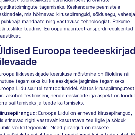
ogistikatoimingute tagamiseks. Keskendume peamistele
eskirjadele, mis hõlmavad kiirusepiiranguid, sõiduaegu, vaheaja
a puhkeaja mandaate ning vastavuse tehnoloogiat. Pakume
äärtuslikke teadmisi Euroopa maanteetranspordi reguleeritud
aastikust.
Üldised Euroopa teedeeskirjad
ülevaade
uroopa liikluseeskirjade keerukuse mõistmine on ülioluline nii
hutuse tagamiseks kui ka eeskirjade järgimise tagamiseks
uroopa Liidu suurtel territooriumidel. Alates kiirusepiirangutest
uni alkoholi testimiseni, nende eeskirjade iga aspekt on loodu
orra säilitamiseks ja teede kaitsmiseks.
iirusepiirangud:
Euroopa Liidul on erinevad kiirusepiirangud,
is erinevad riigiti vastavalt kasutatava tee liigile ja sõiduki
üübile või kategooriale. Need piirangud on raskete
aubasõidukite puhul tavaliselt madalamad kui autode puhul. S