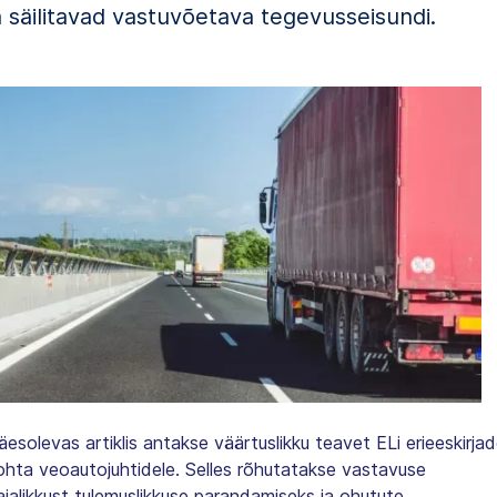
a säilitavad vastuvõetava tegevusseisundi.
äesolevas artiklis antakse väärtuslikku teavet ELi erieeskirja
ohta veoautojuhtidele. Selles rõhutatakse vastavuse
ajalikkust tulemuslikkuse parandamiseks ja ohutute