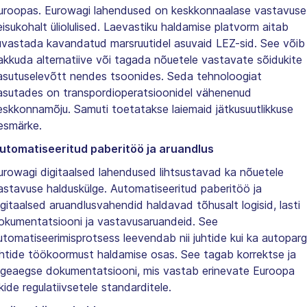
uroopas. Eurowagi lahendused on keskkonnaalase vastavuse
eisukohalt üliolulised. Laevastiku haldamise platvorm aitab
uvastada kavandatud marsruutidel asuvaid LEZ-sid. See võib
akkuda alternatiive või tagada nõuetele vastavate sõidukite
asutuselevõtt nendes tsoonides. Seda tehnoloogiat
asutades on transpordioperatsioonidel vähenenud
eskkonnamõju. Samuti toetatakse laiemaid jätkusuutlikkuse
esmärke.
utomatiseeritud paberitöö ja aruandlus
urowagi digitaalsed lahendused lihtsustavad ka nõuetele
astavuse halduskülge. Automatiseeritud paberitöö ja
igitaalsed aruandlusvahendid haldavad tõhusalt logisid, lasti
okumentatsiooni ja vastavusaruandeid. See
utomatiseerimisprotsess leevendab nii juhtide kui ka autoparg
uhtide töökoormust haldamise osas. See tagab korrektse ja
igeaegse dokumentatsiooni, mis vastab erinevate Euroopa
ikide regulatiivsetele standarditele.