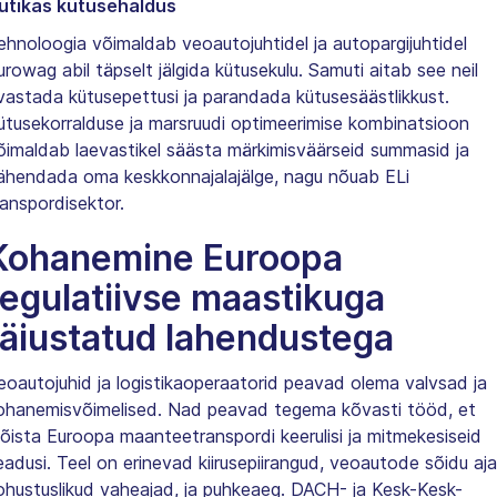
utikas kütusehaldus
ehnoloogia võimaldab veoautojuhtidel ja autopargijuhtidel
urowag abil täpselt jälgida kütusekulu. Samuti aitab see neil
vastada kütusepettusi ja parandada kütusesäästlikkust.
ütusekorralduse ja marsruudi optimeerimise kombinatsioon
õimaldab laevastikel säästa märkimisväärseid summasid ja
ähendada oma keskkonnajalajälge, nagu nõuab ELi
ranspordisektor.
Kohanemine Euroopa
regulatiivse maastikuga
täiustatud lahendustega
eoautojuhid ja logistikaoperaatorid peavad olema valvsad ja
ohanemisvõimelised. Nad peavad tegema kõvasti tööd, et
õista Euroopa maanteetranspordi keerulisi ja mitmekesiseid
eadusi. Teel on erinevad kiirusepiirangud, veoautode sõidu aja
ohustuslikud vaheajad, ja puhkeaeg. DACH- ja Kesk-Kesk-