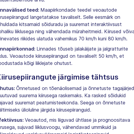
innavälised teed:
Maapiirkondade teedel veoautode
iirusepiirangud langetatakse tavaliselt. Selle eesmärk on
ahuldada kitsamaid sõiduradu ja suuremat interaktiivsust
ohaliku liiklusega ning vähendada müraheitmeid. Kiirused võiv
rinevates riikides ulatuda vahemikus 70 km/h kuni 80 km/h.
innapiirkonnad:
Linnades tõuseb jalakäijate ja jalgratturite
iiklus. Veoautode kiirusepiirangud on tavaliselt 50 km/h, et
oodustada kõigi liiklejate ohutust.
iirusepiirangute järgimise tähtsus
hutus:
Õnnetused on tõenäolisemad ja õnnetuste tagajärje
uutuvad suurema kiirusega raskemaks. Ka rasked sõidukid
ajavad suuremat peatumisteekonda. Seega on õnnetuste
ltimiseks ülioluline järgida kiirusepiiranguid.
fektiivsus:
Veoautod, mis liiguvad ühtlase ja prognoositava
iirusega, sujuvad liiklusvoogu, vähendavad ummikuid ja