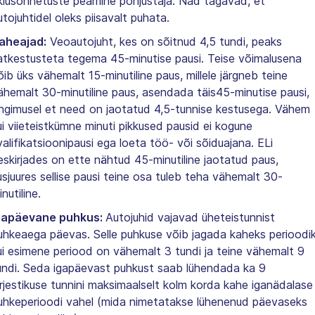
iiklusõnnetuste peamine põhjustaja. Nad tagavad, et
utojuhtidel oleks piisavalt puhata.
aheajad:
Veoautojuht, kes on sõitnud 4,5 tundi, peaks
atkestusteta tegema 45-minutise pausi. Teise võimalusena
õib üks vähemalt 15-minutiline paus, millele järgneb teine
ähemalt 30-minutiline paus, asendada täis45-minutise pausi,
ingimusel et need on jaotatud 4,5-tunnise kestusega. Vähem
ui viieteistkümne minuti pikkused pausid ei kogune
valifikatsioonipausi ega loeta töö- või sõiduajana. ELi
eskirjades on ette nähtud 45-minutiline jaotatud paus,
usjuures sellise pausi teine osa tuleb teha vähemalt 30-
nutiline.
gapäevane puhkus:
Autojuhid vajavad üheteistunnist
uhkeaega päevas. Selle puhkuse võib jagada kaheks perioodik
ui esimene periood on vähemalt 3 tundi ja teine vähemalt 9
undi. Seda igapäevast puhkust saab lühendada ka 9
ärjestikuse tunnini maksimaalselt kolm korda kahe iganädalase
uhkeperioodi vahel (mida nimetatakse lühenenud päevaseks