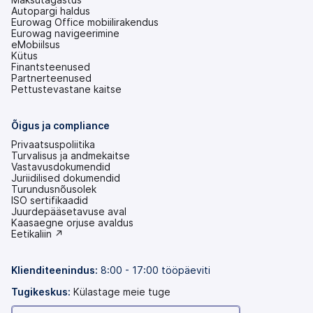
Autopargi haldus
Eurowag Office mobiilirakendus
Eurowag navigeerimine
eMobiilsus
Kütus
Finantsteenused
Partnerteenused
Pettustevastane kaitse
Õigus ja compliance
Privaatsuspoliitika
Turvalisus ja andmekaitse
Vastavusdokumendid
Juriidilised dokumendid
Turundusnõusolek
ISO sertifikaadid
Juurdepääsetavuse aval
(avaneb
Kaasaegne orjuse avaldus
uuel
(avaneb
Eetikaliin ↗
vahekaardil)
uuel
vahekaardil)
Klienditeenindus:
8:00 - 17:00 tööpäeviti
Tugikeskus:
Külastage meie tuge