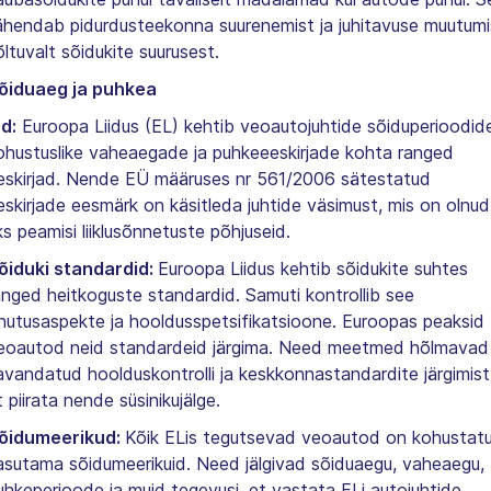
ähendab pidurdusteekonna suurenemist ja juhitavuse muutumi
õltuvalt sõidukite suurusest.
õiduaeg ja puhkea
ad:
Euroopa Liidus (EL) kehtib veoautojuhtide sõiduperioodide
ohustuslike vaheaegade ja puhkeeeskirjade kohta ranged
eskirjad. Nende EÜ määruses nr 561/2006 sätestatud
eskirjade eesmärk on käsitleda juhtide väsimust, mis on olnud
ks peamisi liiklusõnnetuste põhjuseid.
õiduki standardid:
Euroopa Liidus kehtib sõidukite suhtes
anged heitkoguste standardid. Samuti kontrollib see
hutusaspekte ja hooldusspetsifikatsioone. Euroopas peaksid
eoautod neid standardeid järgima. Need meetmed hõlmavad
avandatud hoolduskontrolli ja keskkonnastandardite järgimist
t piirata nende süsinikujälge.
õidumeerikud:
Kõik ELis tegutsevad veoautod on kohustat
asutama sõidumeerikuid. Need jälgivad sõiduaegu, vaheaegu,
uhkeperioode ja muid tegevusi, et vastata ELi autojuhtide