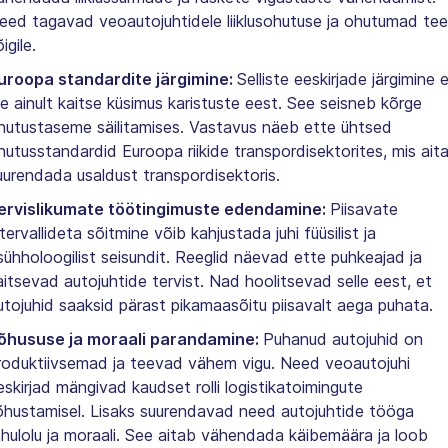
eed tagavad veoautojuhtidele liiklusohutuse ja ohutumad te
igile.
uroopa standardite järgimine:
Selliste eeskirjade järgimine e
le ainult kaitse küsimus karistuste eest. See seisneb kõrge
hutustaseme säilitamises. Vastavus näeb ette ühtsed
hutusstandardid Euroopa riikide transpordisektorites, mis ait
uurendada usaldust transpordisektoris.
ervislikumate töötingimuste edendamine:
Piisavate
ntervallideta sõitmine võib kahjustada juhi füüsilist ja
sühholoogilist seisundit. Reeglid näevad ette puhkeajad ja
aitsevad autojuhtide tervist. Nad hoolitsevad selle eest, et
utojuhid saaksid pärast pikamaasõitu piisavalt aega puhata.
õhususe ja moraali parandamine:
Puhanud autojuhid on
roduktiivsemad ja teevad vähem vigu. Need veoautojuhi
eskirjad mängivad kaudset rolli logistikatoimingute
õhustamisel. Lisaks suurendavad need autojuhtide tööga
ahulolu ja moraali. See aitab vähendada käibemäära ja loob