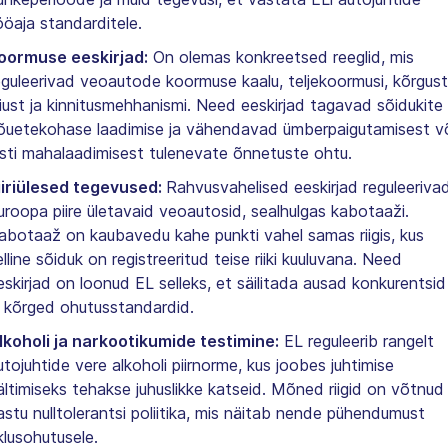
ööaja standarditele.
oormuse eeskirjad:
On olemas konkreetsed reeglid, mis
eguleerivad veoautode koormuse kaalu, teljekoormusi, kõrgust
aiust ja kinnitusmehhanismi. Need eeskirjad tagavad sõidukite
õuetekohase laadimise ja vähendavad ümberpaigutamisest v
asti mahalaadimisest tulenevate õnnetuste ohtu.
iiriülesed tegevused:
Rahvusvahelised eeskirjad reguleeriva
uroopa piire ületavaid veoautosid, sealhulgas kabotaaži.
abotaaž on kaubavedu kahe punkti vahel samas riigis, kus
elline sõiduk on registreeritud teise riiki kuuluvana. Need
eskirjad on loonud EL selleks, et säilitada ausad konkurentsid
a kõrged ohutusstandardid.
lkoholi ja narkootikumide testimine:
EL reguleerib rangelt
utojuhtide vere alkoholi piirnorme, kus joobes juhtimise
ältimiseks tehakse juhuslikke katseid. Mõned riigid on võtnud
astu nulltolerantsi poliitika, mis näitab nende pühendumust
iklusohutusele.