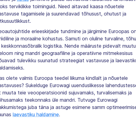
aoks terviklikke toiminguid. Need aitavad kaasa nõuetele
astavuse tagamisele ja suurendavad tõhusust, ohutust ja
ätkusuutlikkust.
eoautojuhtide erieeskirjade tundmine ja järgimine Euroopas o
uriidiline ja moraalne kohustus. Samuti on oluline turvaline, tõh
a keskkonnasõbralik logistika. Nende määruste pidevalt muutu
seloom ning mandri geograafiline ja operatiivne mitmekesisus
õuavad tulevikku suunatud strateegiat vastavuse ja laevastik
aldamiseks.
as olete valmis Euroopa teedel liikuma kindlalt ja nõuetele
astavuses? Sukelduge Eurowagi uuenduslikesse lahendustess
t muuta teie veooperatsioonid sujuvamaks, turvalisemaks ja
õhusamaks teekonnaks üle mandri. Tutvuge Eurowagi
akkumistega juba täna ja astuge esimene samm optimeerimis
uunas
laevastiku haldamine
.