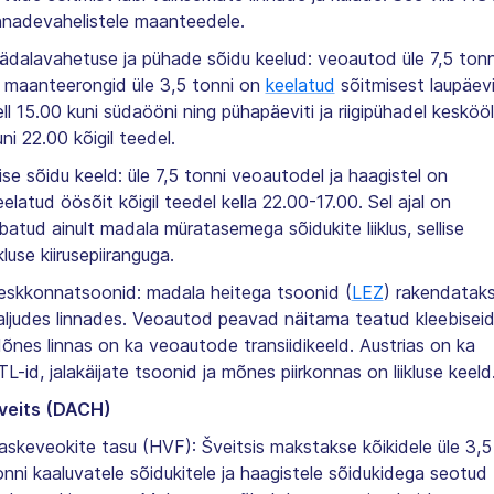
innadevahelistele maanteedele.
ädalavahetuse ja pühade sõidu keelud: veoautod üle 7,5 tonn
a maanteerongid üle 3,5 tonni on
keelatud
sõitmisest laupäevi
ell 15.00 kuni südaööni ning pühapäeviti ja riigipühadel keskööl
uni 22.00 kõigil teedel.
ise sõidu keeld: üle 7,5 tonni veoautodel ja haagistel on
eelatud öösõit kõigil teedel kella 22.00-17.00. Sel ajal on
ubatud ainult madala müratasemega sõidukite liiklus, sellise
ikluse kiirusepiiranguga.
eskkonnatsoonid: madala heitega tsoonid (
LEZ
) rakendatak
aljudes linnades. Veoautod peavad näitama teatud kleebiseid
õnes linnas on ka veoautode transiidikeeld. Austrias on ka
TL-id, jalakäijate tsoonid ja mõnes piirkonnas on liikluse keeld
veits (DACH)
askeveokite tasu (HVF): Šveitsis makstakse kõikidele üle 3,5
onni kaaluvatele sõidukitele ja haagistele sõidukidega seotud