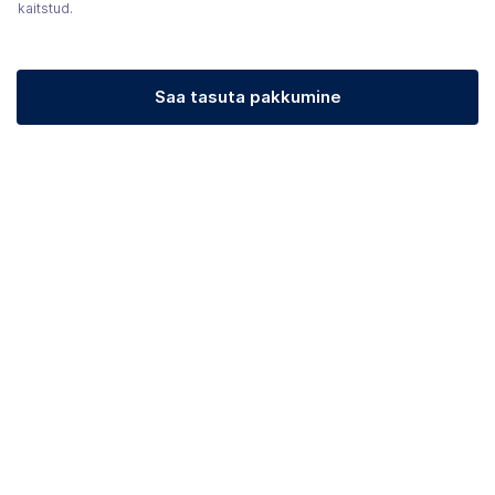
kaitstud.
Saa tasuta pakkumine
(avaneb uuel vahekaardil)