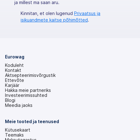
ja millest ma saan aru.
Kinnitan, et olen lugenud
Privaatsus ja
isikuandmete kaitse põhimõtted
.
Eurowag
Koduleht
Kontakt
Aktsepteerimisvõrgustik
Ettevõte
Karjäär
Hakka meie partneriks
Investeerimissuhted
(avaneb
Blogi
uuel
Meedia jaoks
vahekaardil)
Meie tooted ja teenused
Kütusekaart
Teemaks
Maksutagastus