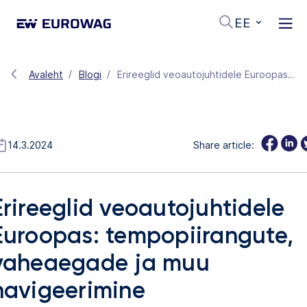
EE
Avaleht
Blogi
Erireeglid veoautojuhtidele Euroopas: tempopiirangute, vaheaegade ja muu navigeerimine
14.3.2024
Share article:
Erireeglid veoautojuhtidele
Euroopas: tempopiirangute,
vaheaegade ja muu
navigeerimine