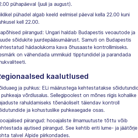
2.00 pühapäeval (juuli ja august).
iiklikel pühadel algab keeld eelmisel päeval kella 22.00 kuni
uhkusel kell 22.00.
japõhised piirangud: Ungari haldab Budapestis veoautode ja
uude sõidukite juurdepääsumäärust. Samuti on Budapestis
ehtestatud hädaolukorra kava õhusaaste kontrollimiseks.
esmärk on vähendada ummikuid tipptundidel ja parandada
hukvaliteeti.
egionaalsed kaalutlused
õiduaeg ja puhkus: ELi määrustega kehtestatakse sõidutundi
a puhkeaja võrdlusalus. Sellegipoolest on mõnes riigis kohalike
ajaduste rahuldamiseks tõenäoliselt täiendav kontroll
õidutundide ja kohustuslike puhkeaegade osas.
ooajalised piirangud: hooajaliste ilmamuutuste tõttu võib
ehtestada ajutised piirangud. See kehtib eriti lume- ja jäätõrje
ohta talvel Alpide piirkondades.