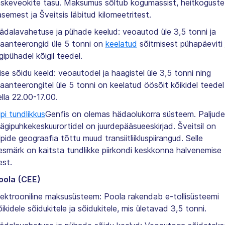
askeveokite tasu. Maksumus sõltub kogumassist, heitkoguste
asemest ja Šveitsis läbitud kilomeetritest.
ädalavahetuse ja pühade keelud: veoautod üle 3,5 tonni ja
aanteerongid üle 5 tonni on
keelatud
sõitmisest pühapäeviti 
igipühadel kõigil teedel.
ise sõidu keeld: veoautodel ja haagistel üle 3,5 tonni ning
aanteerongitel üle 5 tonni on keelatud öösõit kõikidel teedel
ella 22.00-17.00.
lpi tundlikkus
Genfis on olemas hädaolukorra süsteem. Paljude
ägipuhkekeskuurortidel on juurdepääsueeskirjad. Šveitsil on
lpide geograafia tõttu muud transiitliikluspiirangud. Selle
esmärk on kaitsta tundlikke piirkondi keskkonna halvenemise
est.
oola (CEE)
lektrooniline maksusüsteem: Poola rakendab e-tollisüsteemi
õikidele sõidukitele ja sõidukitele, mis ületavad 3,5 tonni.