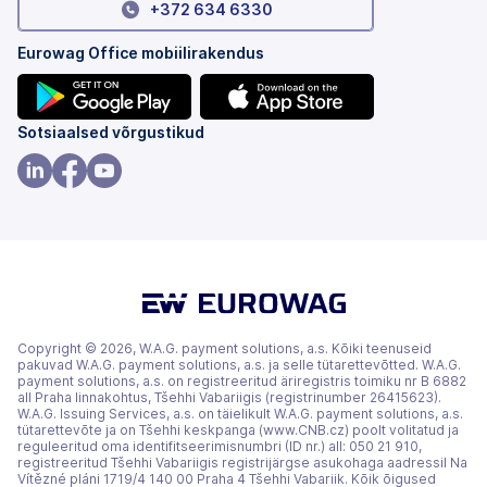
+372 634 6330
Eurowag Office mobiilirakendus
(avaneb
(avaneb
Sotsiaalsed võrgustikud
uuel
uuel
vahekaardil)
vahekaardil)
(avaneb
(avaneb
(avaneb
uuel
uuel
uuel
vahekaardil)
vahekaardil)
vahekaardil)
Copyright © 2026, W.A.G. payment solutions, a.s. Kõiki teenuseid
pakuvad W.A.G. payment solutions, a.s. ja selle tütarettevõtted. W.A.G.
payment solutions, a.s. on registreeritud äriregistris toimiku nr B 6882
all Praha linnakohtus, Tšehhi Vabariigis (registrinumber 26415623).
W.A.G. Issuing Services, a.s. on täielikult W.A.G. payment solutions, a.s.
tütarettevõte ja on Tšehhi keskpanga (www.CNB.cz) poolt volitatud ja
reguleeritud oma identifitseerimisnumbri (ID nr.) all: 050 21 910,
registreeritud Tšehhi Vabariigis registrijärgse asukohaga aadressil Na
Vítězné pláni 1719/4 140 00 Praha 4 Tšehhi Vabariik. Kõik õigused