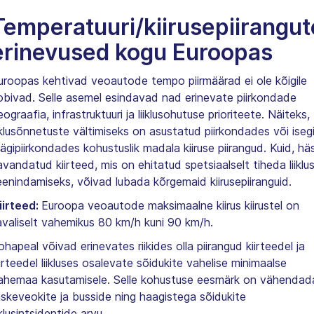
Temperatuuri/kiirusepiirangut
erinevused kogu Euroopas
uroopas kehtivad veoautode tempo piirmäärad ei ole kõigile
obivad. Selle asemel esindavad nad erinevate piirkondade
eograafia, infrastruktuuri ja liiklusohutuse prioriteete. Näiteks,
iiklusõnnetuste vältimiseks on asustatud piirkondades või iseg
ägipiirkondades kohustuslik madala kiiruse piirangud. Kuid, häs
avandatud kiirteed, mis on ehitatud spetsiaalselt tiheda liiklu
eenindamiseks, võivad lubada kõrgemaid kiirusepiiranguid.
iirteed:
Euroopa veoautode maksimaalne kiirus kiirustel on
avaliselt vahemikus 80 km/h kuni 90 km/h.
ohapeal võivad erinevates riikides olla piirangud kiirteedel ja
iirteedel liikluses osalevate sõidukite vahelise minimaalse
ahemaa kasutamisele. Selle kohustuse eesmärk on vähendad
askeveokite ja busside ning haagistega sõidukite
iklusintsidentide arvu.