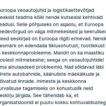
uroopa veoautojuhid ja logistikaettevõtjad
eaksid teadma kõiki nende kutsealal kehtivaid
eadusi. Selle põhjuseks on asjaolu, et Euroopa
eedevõrgud on väga mitmekesised ja keerulised
eed eeskirjad on Euroopa riigiti erinevad. Nend
esmärk on edendada liiklusohutust, tootlikkust
a keskkonnaprobleeme. Mandri on ka maastiku
oolest mitmekesine; seega on veoautojuhtidel
ma ainulaadsed probleemid. Nad sõidavad läbi
iirete autobahnide, käänuliste mäekäikude ja
õivatud linnade. Inimeste ja keskkonna
urvalisuse tagamiseks on kohustuslik neid
eskirju järgida. See tähendab ka, et
rganisatsioonid ei puutu kokku kohtuvaidlusteg