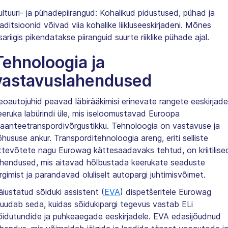
ultuuri- ja pühadepiirangud: Kohalikud pidustused, pühad ja
raditsioonid võivad viia kohalike liikluseeskirjadeni. Mõnes
sariigis pikendatakse piiranguid suurte riiklike pühade ajal.
Tehnoloogia ja
vastavuslahendused
eoautojuhid peavad läbirääkimisi erinevate rangete eeskirjade
eeruka labürindi üle, mis iseloomustavad Euroopa
aanteetranspordivõrgustikku. Tehnoloogia on vastavuse ja
õhususe ankur. Transporditehnoloogia areng, eriti selliste
ttevõtete nagu Eurowag kättesaadavaks tehtud, on kriitilise
ahendused, mis aitavad hõlbustada keerukate seaduste
ärgimist ja parandavad oluliselt autopargi juhtimisvõimet.
äiustatud sõiduki assistent (
EVA
) dispetšeritele Eurowag
uudab seda, kuidas sõidukipargi tegevus vastab ELi
õidutundide ja puhkeaegade eeskirjadele. EVA edasijõudnud