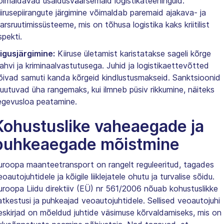
õimaldavad usaldusväärsemaid logistikateeninguid.
iirusepiirangute järgimine võimaldab paremaid ajakava- ja
arsruutimissüsteeme, mis on tõhusa logistika kaks kriitilist
spekti.
igusjärgimine:
Kiiruse ületamist karistatakse sageli kõrge
rahvi ja kriminaalvastutusega. Juhid ja logistikaettevõtted
õivad samuti kanda kõrgeid kindlustusmakseid. Sanktsioonid
uutuvad üha rangemaks, kui ilmneb püsiv rikkumine, näiteks
egevusloa peatamine.
Kohustuslike vaheaegade ja
puhkeaegade mõistmine
uroopa maanteetransport on rangelt reguleeritud, tagades
oautojuhtidele ja kõigile liiklejatele ohutu ja turvalise sõidu.
uroopa Liidu direktiiv (EÜ) nr 561/2006 nõuab kohustuslikke
atkestusi ja puhkeajad veoautojuhtidele. Sellised veoautojuhi
eskirjad on mõeldud juhtide väsimuse kõrvaldamiseks, mis on