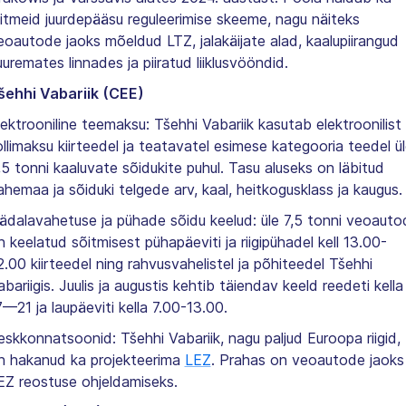
itmeid juurdepääsu reguleerimise skeeme, nagu näiteks
eoautode jaoks mõeldud LTZ, jalakäijate alad, kaalupiirangud
uuremates linnades ja piiratud liiklusvööndid.
šehhi Vabariik (CEE)
lektrooniline teemaksu: Tšehhi Vabariik kasutab elektroonilist
ollimaksu kiirteedel ja teatavatel esimese kategooria teedel ü
,5 tonni kaaluvate sõidukite puhul. Tasu aluseks on läbitud
ahemaa ja sõiduki telgede arv, kaal, heitkogusklass ja kaugus.
ädalavahetuse ja pühade sõidu keelud: üle 7,5 tonni veoauto
n keelatud sõitmisest pühapäeviti ja riigipühadel kell 13.00-
2.00 kiirteedel ning rahvusvahelistel ja põhiteedel Tšehhi
abariigis. Juulis ja augustis kehtib täiendav keeld reedeti kella
7—21 ja laupäeviti kella 7.00-13.00.
eskkonnatsoonid: Tšehhi Vabariik, nagu paljud Euroopa riigid,
n hakanud ka projekteerima
LEZ
. Prahas on veoautode jaoks
EZ reostuse ohjeldamiseks.