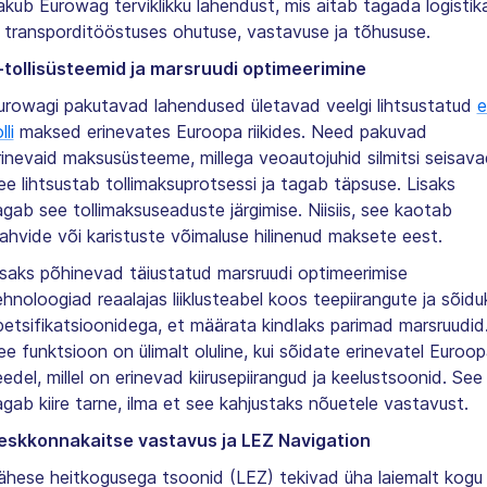
akub Eurowag terviklikku lahendust, mis aitab tagada logistik
a transporditööstuses ohutuse, vastavuse ja tõhususe.
-tollisüsteemid ja marsruudi optimeerimine
urowagi pakutavad lahendused ületavad veelgi lihtsustatud
e
lli
maksed erinevates Euroopa riikides. Need pakuvad
rinevaid maksusüsteeme, millega veoautojuhid silmitsi seisava
ee lihtsustab tollimaksuprotsessi ja tagab täpsuse. Lisaks
agab see tollimaksuseaduste järgimise. Niisiis, see kaotab
rahvide või karistuste võimaluse hilinenud maksete eest.
isaks põhinevad täiustatud marsruudi optimeerimise
ehnoloogiad reaalajas liiklusteabel koos teepiirangute ja sõidu
petsifikatsioonidega, et määrata kindlaks parimad marsruudid
ee funktsioon on ülimalt oluline, kui sõidate erinevatel Euroo
eedel, millel on erinevad kiirusepiirangud ja keelustsoonid. See
agab kiire tarne, ilma et see kahjustaks nõuetele vastavust.
eskkonnakaitse vastavus ja LEZ Navigation
ähese heitkogusega tsoonid (LEZ) tekivad üha laiemalt kogu