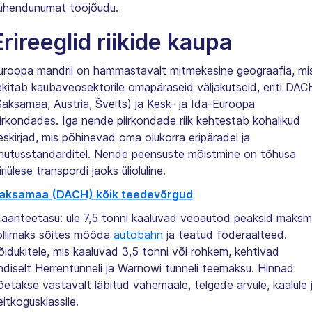
ühendunumat tööjõudu.
Erireeglid riikide kaupa
uroopa mandril on hämmastavalt mitmekesine geograafia, mi
ekitab kaubaveosektorile omapäraseid väljakutseid, eriti DAC
Saksamaa, Austria, Šveits) ja Kesk- ja Ida-Euroopa
iirkondades. Iga nende piirkondade riik kehtestab kohalikud
eskirjad, mis põhinevad oma olukorra eripäradel ja
hutusstandarditel. Nende peensuste mõistmine on tõhusa
iriülese transpordi jaoks ülioluline.
aksamaa (DACH) kõik teedevõrgud
aanteetasu: üle 7,5 tonni kaaluvad veoautod peaksid maks
ollimaks sõites mööda
autobahn
ja teatud föderaalteed.
õidukitele, mis kaaluvad 3,5 tonni või rohkem, kehtivad
ndiselt Herrentunneli ja Warnowi tunneli teemaksu. Hinnad
õetakse vastavalt läbitud vahemaale, telgede arvule, kaalule 
eitkogusklassile.