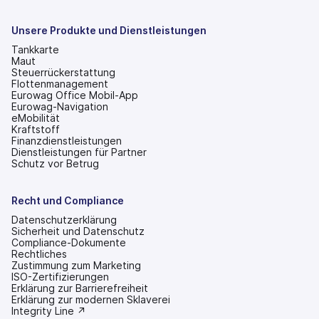
einem
neuen
Tab
Unsere Produkte und Dienstleistungen
geöffnet)
Tankkarte
Maut
Steuerrückerstattung
Flottenmanagement
Eurowag Office Mobil-App
Eurowag-Navigation
eMobilität
Kraftstoff
Finanzdienstleistungen
Dienstleistungen für Partner
Schutz vor Betrug
Recht und Compliance
Datenschutzerklärung
Sicherheit und Datenschutz
Compliance-Dokumente
Rechtliches
Zustimmung zum Marketing
ISO-Zertifizierungen
Erklärung zur Barrierefreiheit
(wird
Erklärung zur modernen Sklaverei
in
(wird
Integrity Line ↗