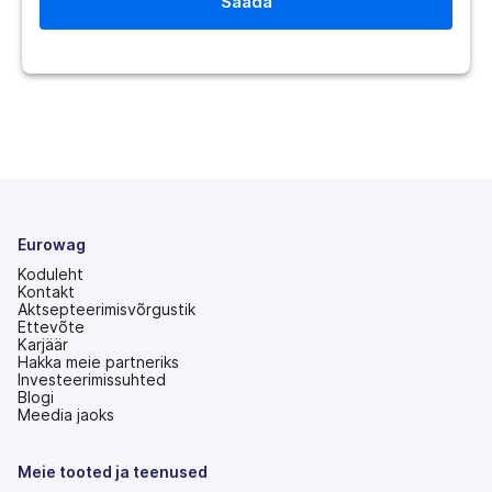
Eurowag
Koduleht
Kontakt
Aktsepteerimisvõrgustik
Ettevõte
Karjäär
Hakka meie partneriks
Investeerimissuhted
(avaneb
Blogi
uuel
Meedia jaoks
vahekaardil)
Meie tooted ja teenused