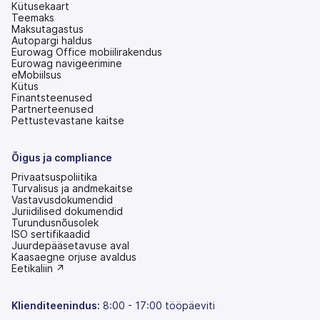
Kütusekaart
Teemaks
Maksutagastus
Autopargi haldus
Eurowag Office mobiilirakendus
Eurowag navigeerimine
eMobiilsus
Kütus
Finantsteenused
Partnerteenused
Pettustevastane kaitse
Õigus ja compliance
Privaatsuspoliitika
Turvalisus ja andmekaitse
Vastavusdokumendid
Juriidilised dokumendid
Turundusnõusolek
ISO sertifikaadid
Juurdepääsetavuse aval
(avaneb
Kaasaegne orjuse avaldus
uuel
(avaneb
Eetikaliin ↗
vahekaardil)
uuel
vahekaardil)
Klienditeenindus:
8:00 - 17:00 tööpäeviti