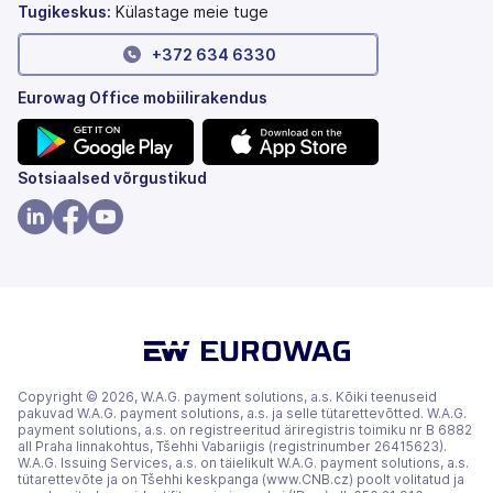
Tugikeskus:
Külastage meie tuge
+372 634 6330
Eurowag Office mobiilirakendus
(avaneb
(avaneb
Sotsiaalsed võrgustikud
uuel
uuel
vahekaardil)
vahekaardil)
(avaneb
(avaneb
(avaneb
uuel
uuel
uuel
vahekaardil)
vahekaardil)
vahekaardil)
Copyright © 2026, W.A.G. payment solutions, a.s. Kõiki teenuseid
pakuvad W.A.G. payment solutions, a.s. ja selle tütarettevõtted. W.A.G.
payment solutions, a.s. on registreeritud äriregistris toimiku nr B 6882
all Praha linnakohtus, Tšehhi Vabariigis (registrinumber 26415623).
W.A.G. Issuing Services, a.s. on täielikult W.A.G. payment solutions, a.s.
tütarettevõte ja on Tšehhi keskpanga (www.CNB.cz) poolt volitatud ja