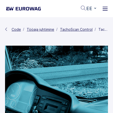
EE
Code
Tööaja juhtimine
TachoScan Control
TachoScan Control tarkvara