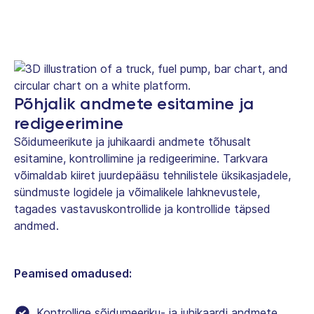
Põhjalik andmete esitamine ja
redigeerimine
Sõidumeerikute ja juhikaardi andmete tõhusalt
esitamine, kontrollimine ja redigeerimine. Tarkvara
võimaldab kiiret juurdepääsu tehnilistele üksikasjadele,
sündmuste logidele ja võimalikele lahknevustele,
tagades vastavuskontrollide ja kontrollide täpsed
andmed.
Peamised omadused:
Kontrollige sõidumeeriku- ja juhikaardi andmete