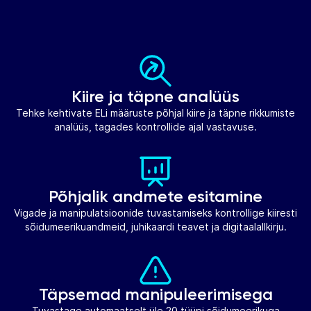
Kiire ja täpne analüüs
Tehke kehtivate ELi määruste põhjal kiire ja täpne rikkumiste
analüüs, tagades kontrollide ajal vastavuse.
Põhjalik andmete esitamine
Vigade ja manipulatsioonide tuvastamiseks kontrollige kiiresti
sõidumeerikuandmeid, juhikaardi teavet ja digitaalallkirju.
Täpsemad manipuleerimisega
Tuvastage automaatselt üle 20 tüüpi sõidumeerikuga