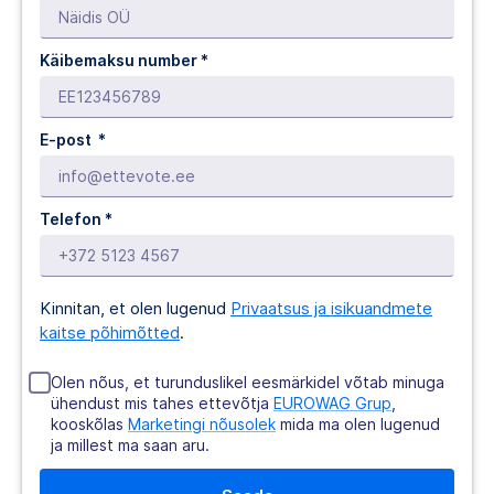
Käibemaksu number *
E-post *
Telefon *
Kinnitan, et olen lugenud
Privaatsus ja isikuandmete
kaitse põhimõtted
.
Olen nõus, et turunduslikel eesmärkidel võtab minuga
ühendust mis tahes ettevõtja
EUROWAG Grup
,
kooskõlas
Marketingi nõusolek
mida ma olen lugenud
ja millest ma saan aru.