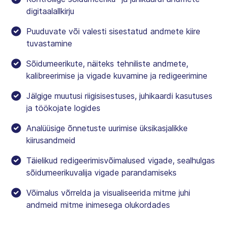
digitaalallkirju
Puuduvate või valesti sisestatud andmete kiire
tuvastamine
Sõidumeerikute, näiteks tehniliste andmete,
kalibreerimise ja vigade kuvamine ja redigeerimine
Jälgige muutusi riigisisestuses, juhikaardi kasutuses
ja töökojate logides
Analüüsige õnnetuste uurimise üksikasjalikke
kiirusandmeid
Täielikud redigeerimisvõimalused vigade, sealhulgas
sõidumeerikuvalija vigade parandamiseks
Võimalus võrrelda ja visualiseerida mitme juhi
andmeid mitme inimesega olukordades