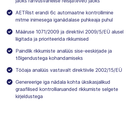
jaoks rahvusvahelise reisijateveo jaoks
AETRist erandi 6c automaatne kontrollimine
mitme inimesega iganädalase puhkeaja puhul
Määruse 1071/2009 ja direktiivi 2009/5/EÜ alusel
liigitada ja prioriteerida rikkumised
Paindlik rikkumiste analüüs sise-eeskirjade ja
tõlgendustega kohandamiseks
Tööaja analüüs vastavalt direktiivile 2002/15/EÜ
Genereerige iga nädala kohta üksikasjalikud
graafilised kontrolliaruanded rikkumiste selgete
kirjeldustega